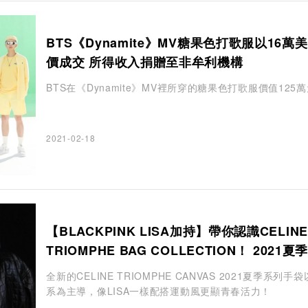
BTS《Dynamite》MV糖果色打歌服以16萬
價成交 所得收入捐贈至非牟利機構
BTS在《Dynamite》MV裡所穿的糖果色打歌服價值125
2021-02-18
【BLACKPINK LISA加持】帶你認識CELINE
TRIOMPHE BAG COLLECTION！ 2021夏
以淡雅白色為主導
全新的CELINE TRIOMPHE CANVAS 2021夏季系列手
系為主導，像LISA一樣配搭運動風更顯青春活力！