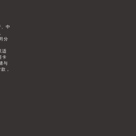
行、中
及
个月分
只适
签卡
请与
付款，