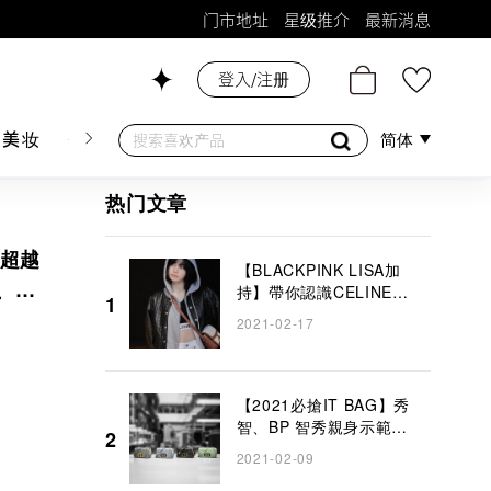
门市地址
星级推介
最新消息
登入/注册
26号铺！
肤美妆
香水香薰
个人护理
母婴护理
游戏及精品
简体
热门文章
氣超越
【BLACKPINK LISA加
貴、精
持】帶你認識CELINE
1
TRIOMPHE BAG
2021-02-17
COLLECTION！ 2021夏
季系列以淡雅白色為主導
【2021必搶IT BAG】秀
智、BP 智秀親身示範
2
DIOR CARO BAG 「極百
2021-02-09
搭」藤格紋 X 刺繡揹帶