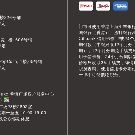
 楼226号铺
待定
门市可使用香港上海汇丰银
国银行（香港）、渣打银行
Citibank 信用卡作12或24
期1楼160A号铺
期付款（中银只限12个月分
待定
期），12个月分期免手续费
用于签卡价，24个月分期以
pCorn, 1楼,05号铺
价额外收取3%手续费，详情
待定
职员查询。使用信用卡分期
一律不可储购物积分。
LDeluxe 希慎广场客户服务中心
)
场28楼2802室
期一至五:10:00-19:00
及公众假期休息