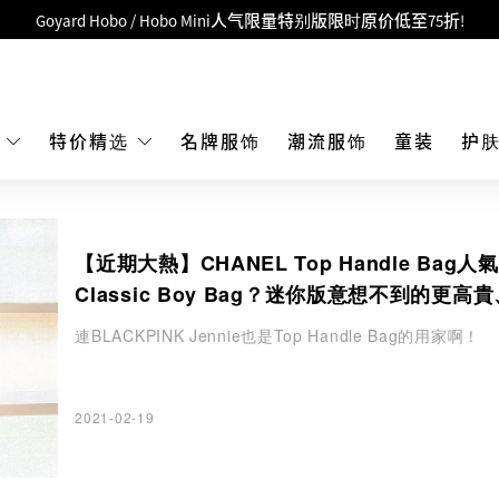
Goyard Hobo / Hobo Mini人气限量特别版限时原价低至75折!
LBuy呈献 - Hermès 及 Chanel 手袋及首饰低至6折，立即入手!
 Nintendo Switch / Nintendo Switch 2 正规商品零售店登陆MOKO 4楼4
MOKO 1楼175号铺旗舰店特设名牌Hermès、CHANEL及LV专区！
E
特价精选
名牌服饰
潮流服饰
童装
护
重要通告：银行转帐及转数快付款注意事项
购物满HKD500即享免运费！
【近期大熱】CHANEL Top Handle Bag人
LBuy获香港知识产权署颁发2026《正版正货承诺》商标
Classic Boy Bag？迷你版意想不到的更高
LBuy MEGA SALE 精选名牌手袋及小皮具低至6折
緻
連BLACKPINK Jennie也是Top Handle Bag的用家啊！
2021-02-19