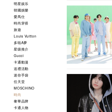
明星娱乐
韓國娛樂
愛馬仕
時尚穿搭
旅遊
Louis Vuitton
多啦A夢
星级推介
Gucci
卡通動漫
送禮活動
迷你手袋
任天堂
MOSCHINO
時尚
奢華品牌
卡通人物