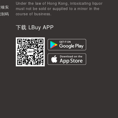
8
Under the law of Hong Kong, intoxicating liquor
楚核实
must not be sold or supplied to a minor in the
识别码
course of business.
下载 LBuy APP