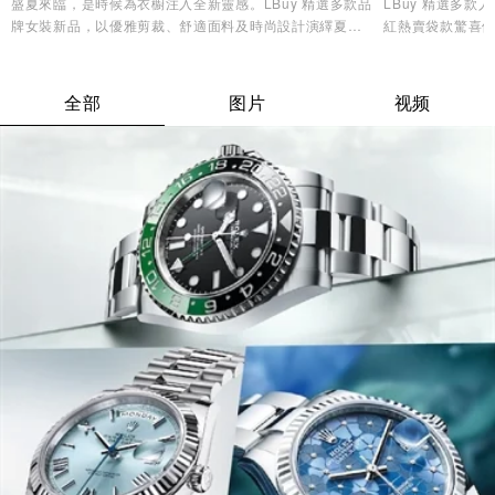
盛夏來臨，是時候為衣櫥注入全新靈感。LBuy 精選多款品
LBuy 精選多
牌女裝新品，以優雅剪裁、舒適面料及時尚設計演繹夏日
紅熱賣袋款驚喜優
造型美學，讓您輕鬆展現自信魅力與個人風格✨
逸品，輕鬆打造專
全部
图片
视频