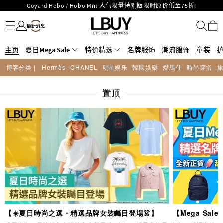
LBuy呈献 - Hermès 及 Chanel 手袋及首饰低至6折，立即入手!
名牌服饰
潮流服饰
童装
护肤美妆
香水香薰
个人护理
母婴护理
游戏及精品玩具
文仪用品
家居生活
电子产品
美食
医药保健
运动与户外用品
LBuy Nintendo Switch / Nintendo Switch 2 正规商品零售店登陆MOKO 4楼
MOKO 1楼175号铺旗舰店特设名牌Hermès、CHANEL及LV专区！
426号铺！
重要通告：银行转帐及转数快付款注意事项
主页
夏日Mega Sale
特价精选
名牌服饰
潮流服饰
童装
购物满HKD500即享免运费！
LBuy获香港知识产权署颁发2026《正版正货承诺》商标
博客分类 |
Hermès
CHANEL
明星娱乐
韓國娛樂
愛馬仕
時尚穿搭
LBuy MEGA SALE 精选名牌手袋及小皮具低至6折
Goyard Hobo / Hobo Mini人气限量特别版限时原价低至75折!
置顶
【☀️夏日時尚之選・精選品牌女裝矚目登場👗】
【Mega Sa