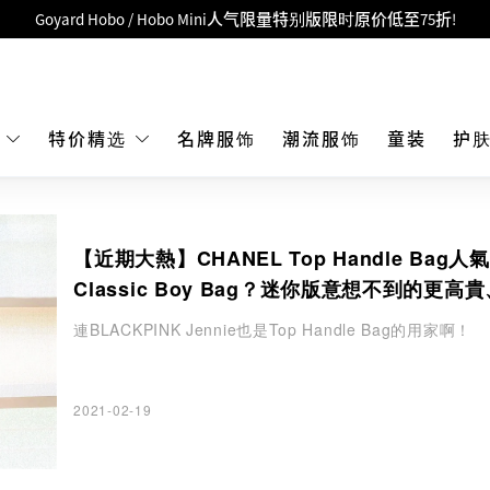
LBuy呈献 - Hermès 及 Chanel 手袋及首饰低至6折，立即入手!
 Nintendo Switch / Nintendo Switch 2 正规商品零售店登陆MOKO 4楼4
MOKO 1楼175号铺旗舰店特设名牌Hermès、CHANEL及LV专区！
重要通告：银行转帐及转数快付款注意事项
E
特价精选
名牌服饰
潮流服饰
童装
护
购物满HKD500即享免运费！
LBuy获香港知识产权署颁发2026《正版正货承诺》商标
【近期大熱】CHANEL Top Handle Bag人
LBuy MEGA SALE 精选名牌手袋及小皮具低至6折
Classic Boy Bag？迷你版意想不到的更高
Goyard Hobo / Hobo Mini人气限量特别版限时原价低至75折!
緻
連BLACKPINK Jennie也是Top Handle Bag的用家啊！
2021-02-19