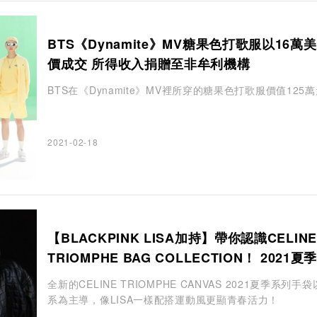
BTS《Dynamite》MV糖果色打歌服以16萬
價成交 所得收入捐贈至非牟利機構
BTS在《Dynamite》MV裡所穿的糖果色打歌服價值125
2021-02-18
【BLACKPINK LISA加持】帶你認識CELINE
TRIOMPHE BAG COLLECTION！ 2021夏
以淡雅白色為主導
全新的CELINE TRIOMPHE CANVAS 2021夏季系列手
系為主導，像LISA一樣配搭運動風更顯青春活力！