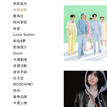
明星娱乐
韓國娛樂
愛馬仕
時尚穿搭
旅遊
Louis Vuitton
多啦A夢
星级推介
Gucci
卡通動漫
送禮活動
迷你手袋
任天堂
MOSCHINO
時尚
奢華品牌
卡通人物