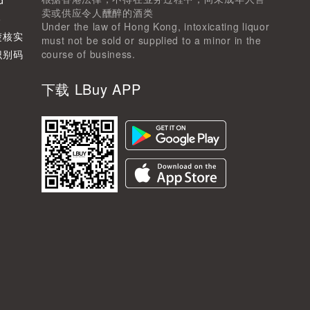
d
卖或供应令人醺醉的酒类
8
Under the law of Hong Kong, intoxicating liquor
楚核实
must not be sold or supplied to a minor in the
识别码
course of business.
下载 LBuy APP