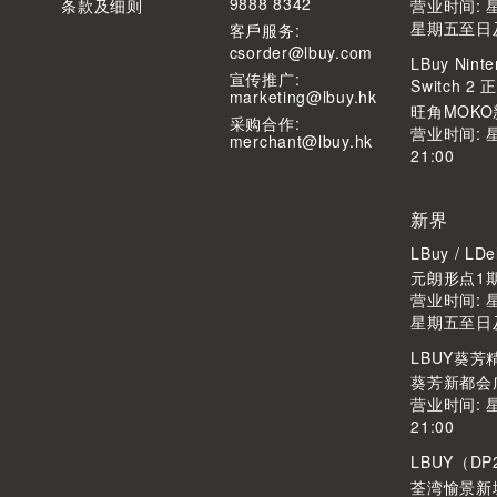
9888 8342
条款及细则
营业时间: 星期
星期五至日及公
客⼾服务:
csorder@lbuy.com
LBuy Ninte
宣传推广:
Switch 
marketing@lbuy.hk
旺角MOKO
采购合作:
营业时间: 
merchant@lbuy.hk
21:00
新界
LBuy / L
元朗形点1期2
营业时间: 星期
星期五至日及公
LBUY葵
葵芳新都会广
营业时间: 
21:00
LBUY（DP
荃湾愉景新城