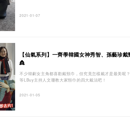
2021-01-07
【仙氣系列】一齊學韓國女神秀智、孫藝珍戴
👸
不少韓劇女主角都喜歡戴頸巾，但究竟怎樣戴才是最美呢
等LBuy主持人文珊教大家頸巾的四大戴法吧！
2021-01-05