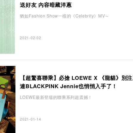
送好友 內容暗藏洋蔥
猶如Fashion Show一樣的《Celebrity》MV～
2021-02-02
【超驚喜聯乘】必搶 LOEWE X 《龍貓》別
連BLACKPINK Jennie也悄悄入手了！
LOEWE最新登場的聯乘系列超震撼！
2021-01-14