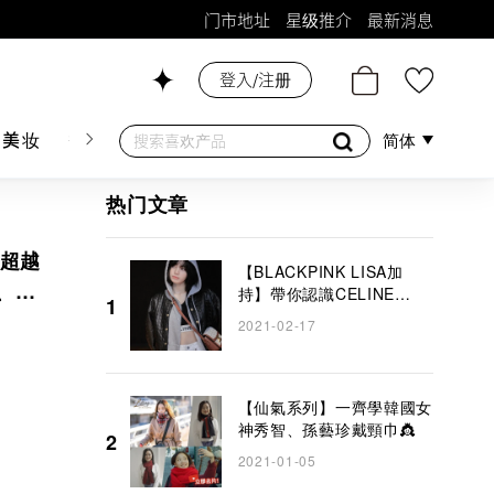
门市地址
星级推介
最新消息
26号铺！
登入/注册
肤美妆
香水香薰
个人护理
母婴护理
游戏及精品
简体
热门文章
氣超越
【BLACKPINK LISA加
貴、精
持】帶你認識CELINE
1
TRIOMPHE BAG
2021-02-17
COLLECTION！ 2021夏
季系列以淡雅白色為主導
【仙氣系列】一齊學韓國女
神秀智、孫藝珍戴頸巾👸
2
2021-01-05