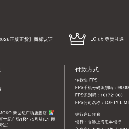
LClub 尊贵礼遇
2026
正版正货】商标认证
址
付款方式
转数快 FPS
FPS手机号码识别码：98888
市
FPS识别码：161721063
FPS公司名称：LOFTY LIMI
角 MOKO 新世纪广场旗舰店
银行户口转账
新世纪广场1楼175号舖(L1 顾
银行 : 香港上海汇丰银行
旁边)