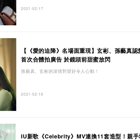
2021-02-17
【《愛的迫降》名場面重現】玄彬、孫藝真認
首次合體拍廣告 於鏡頭前甜蜜放閃
孫藝真、玄彬的深情對望好令人心動！
2021-02-16
IU新歌《Celebrity》MV連換11套造型！親