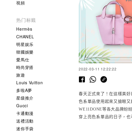
視頻
热门标籤
Hermès
CHANEL
明星娱乐
韓國娛樂
愛馬仕
時尚穿搭
2022-03-11 12:22:22
旅遊
Louis Vuitton
多啦A夢
春天正式來了！在這樣美好
星级推介
色系單品使用起來又搶眼又
Gucci
等各大品牌紛
WE11DONE
卡通動漫
穿上亮色系單品的日子，也
送禮活動
迷你手袋