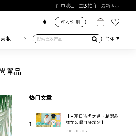
门市地址
星级推介
最新消息
26号铺！
登入/注册
肤美妆
香水香薰
个人护理
母婴护理
游戏及精品
简体
時尚單品
热门文章
【☀️夏日時尚之選・精選品
牌女裝矚目登場👗】
1
2026-08-05