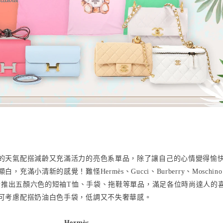
的天氣配搭減齡又充滿活力的亮色系單品，除了讓自己的心情變得愉
、
、
、
顯白，充滿小
清新的感覺！難怪
Hermès
Gucci
Burberry
Moschino
紛推出五顏六色的短袖
恤、手袋、拖鞋等單品，滿足各位時尚達人的
T
可考慮配搭奶油白色手袋，低調又不失奢華感。
Hermès