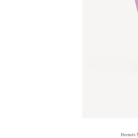
Hermès
M