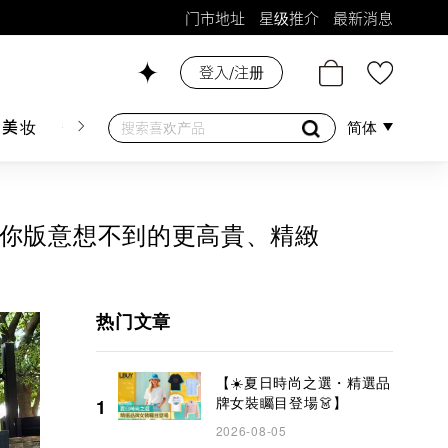
门市地址
星级推介
最新消息
26号铺！
登入/注册
肤美妆
香水香薰
个人护理
母婴护理
游戏及精品
简体
Bag？迷你版意想不到的更高貴、精緻
热门文章
【☀️夏日時尚之選・精選品
牌女裝矚目登場👗】
1
2026-08-05