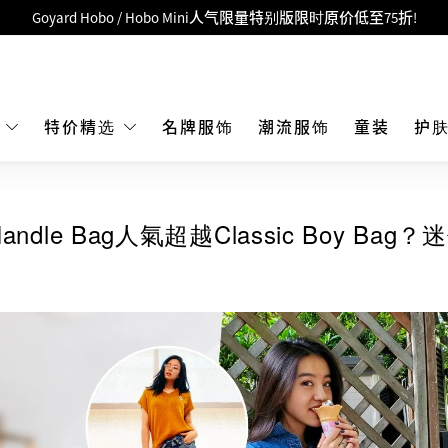
LBuy呈献 - Hermès 及 Chanel 手袋及首饰低至6折，立即入手!
 Nintendo Switch / Nintendo Switch 2 正规商品零售店登陆MOKO 4楼4
MOKO 1楼175号铺旗舰店特设名牌Hermès、CHANEL及LV专区！
重要通告：银行转帐及转数快付款注意事项
E
特价精选
名牌服饰
潮流服饰
童装
护
购物满HKD500即享免运费！
LBuy获香港知识产权署颁发2026《正版正货承诺》商标
Handle Bag人氣超越Classic Boy 
LBuy MEGA SALE 精选名牌手袋及小皮具低至6折
Goyard Hobo / Hobo Mini人气限量特别版限时原价低至75折!