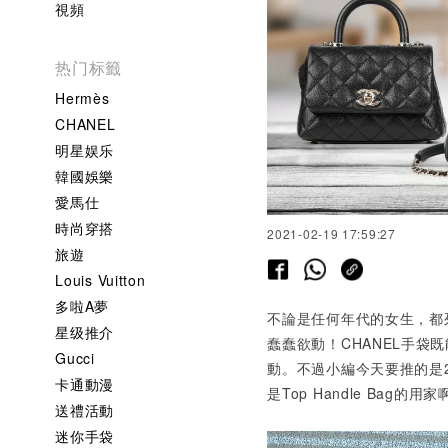
視頻
热门标籤
Hermès
CHANEL
明星娱乐
韓國娛樂
愛馬仕
時尚穿搭
2021-02-19 17:59:27
旅遊
Louis Vuitton
多啦A夢
不論是任何年代的女生，都列CH
星级推介
蠢蠢欲動！CHANEL手
Gucci
動。不過小編今天要推的是2015
卡通動漫
是Top Handle Bag的用家
送禮活動
迷你手袋