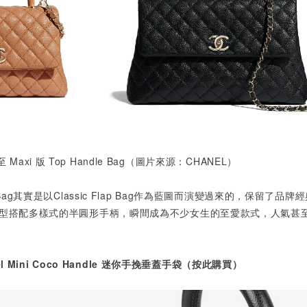
至
Maxi
版
Top Handle Bag
（圖片來源：
CHANEL
）
ag
其實是以
Classic Flap Bag
作為藍圖而演變過來的，保留了品牌經
型搭配多樣式的半圓形手柄，瞬間成為不少女生的至愛款式，人氣甚
！
l Mini Coco Handle
迷你手挽垂蓋手袋（按此購買）