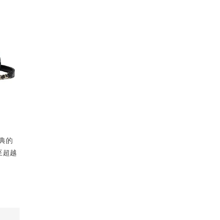
典的
至超越