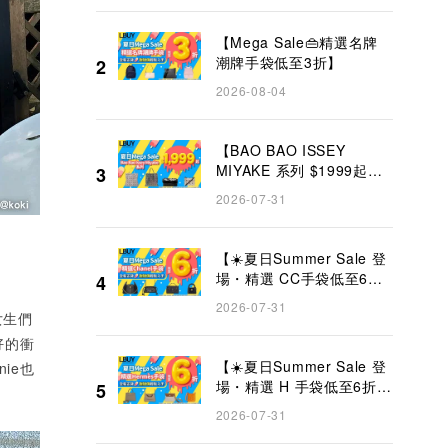
【Mega Sale👜精選名牌
潮牌手袋低至3折】
2
2026-08-04
【BAO BAO ISSEY
MIYAKE 系列 $1999起
3
✨】
2026-07-31
【☀️夏日Summer Sale 登
場・精選 CC手袋低至6折
4
👜】
2026-07-31
女生們
好的衝
【☀️夏日Summer Sale 登
nie也
場・精選 H 手袋低至6折
5
👜】
2026-07-31