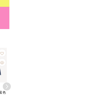
10
%
限时优惠
OFF
Chloé
Chloé
香
饰蓝色
Chloe Medium
Chloe flat espadrille
Chanel
Woody Tote Bag 中号
Piia logo刺绣草编鞋
牛皮金色C
手挽袋 棕色
渔夫鞋 牛仔蓝
照万用套 
现金价 $ 6,980
现金价 $ 2,888
现金价 $