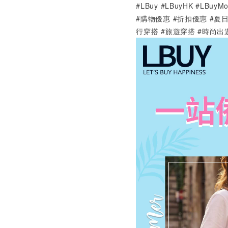
#LBuy #LBuyHK #LBu
#購物優惠 #折扣優惠
#
夏日
行穿搭 #旅遊穿搭 #時尚出遊 #Tr