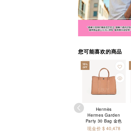
您可能喜欢的商品
23
10
%
%
OFF
OFF
限时优惠
uis Vuitton
Prada
Hermès
 TM 护照封套 白
Prada 小号 Re-Nylon
Hermes Garden
色 M14178
背囊 1BZ677
Party 30 Bag 金色
价 $ 4,980
现金价 $ 14,850
现金价 $ 40,478