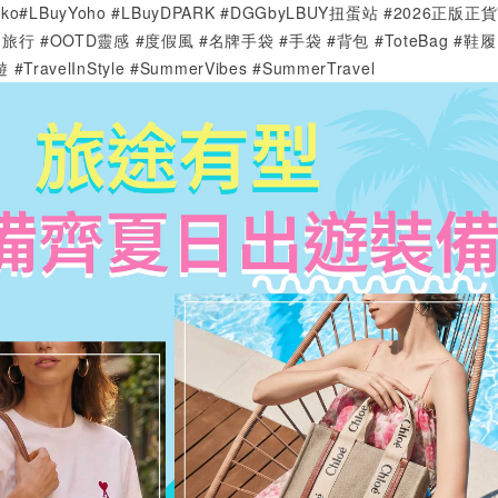
yMoko#LBuyYoho #LBuyDPARK #DGGbyLBUY扭蛋站 #2026正版
旅行 #OOTD靈感 #度假風 #名牌手袋 #手袋 #背包 #ToteBag #鞋履
avelInStyle #SummerVibes #SummerTravel