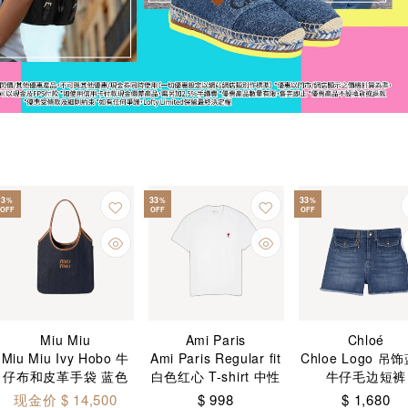
3
33
33
%
%
%
OFF
OFF
OFF
Miu Miu
Ami Paris
Chloé
Miu Miu Ivy Hobo 牛
Ami Paris Regular fit
Chloe Logo 吊
仔布和皮革手袋 蓝色
白色红心 T-shirt 中性
牛仔毛边短裤
白兰地色
现金价 $ 14,500
$ 998
$ 1,680