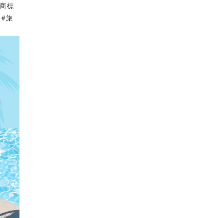
正貨商標
 #旅