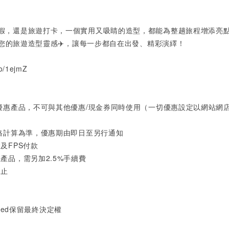
度假，還是旅遊打卡，一個實用又吸睛的造型，都能為整趟旅程增添亮
您的旅遊造型靈感✈️，讓每一步都自在出發、精彩演繹！
co/1ejmZ
品
他優惠產品，不可與其他優惠/現金券同時使用（一切優惠設定以網站網
價格計算為準，優惠期由即日至另行通知
及FPS付款
產品，需另加2.5%手續費
即止
mited保留最終決定權