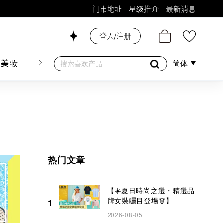
门市地址
星级推介
最新消息
26号铺！
登入/注册
肤美妆
香水香薰
个人护理
母婴护理
游戏及精品
简体
热门文章
【☀️夏日時尚之選・精選品
牌女裝矚目登場👗】
1
2026-08-05