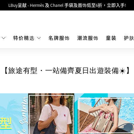
LBuy呈献 - Hermès 及 Chanel 手袋及首饰低至6折，立即入手!
 Nintendo Switch / Nintendo Switch 2 正规商品零售店登陆MOKO 4楼4
MOKO 1楼175号铺旗舰店特设名牌Hermès、CHANEL及LV专区！
重要通告：银行转帐及转数快付款注意事项
E
特价精选
名牌服饰
潮流服饰
童装
护
购物满HKD500即享免运费！
LBuy获香港知识产权署颁发2026《正版正货承诺》商标
【旅途有型・一站備齊夏日出遊裝備☀️】
LBuy MEGA SALE 精选名牌手袋及小皮具低至6折
Goyard Hobo / Hobo Mini人气限量特别版限时原价低至75折!