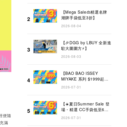
【Mega Sale👜精選名牌
潮牌手袋低至3折】
2
2026-08-04
【🎉DGG by LBUY 全新進
駐大圍圍方⚡】
3
2026-08-03
【BAO BAO ISSEY
MIYAKE 系列 $1999起
4
✨】
2026-07-31
【☀️夏日Summer Sale 登
場・精選 CC手袋低至6折
5
👜】
、輕便隨
2026-07-31
充滿