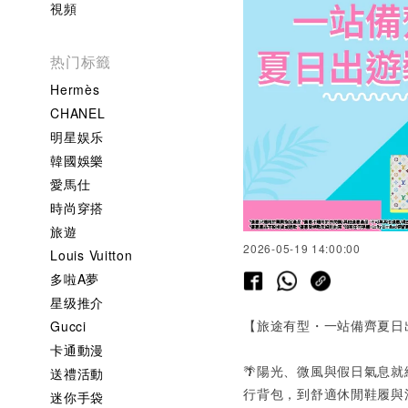
視頻
热门标籤
Hermès
CHANEL
明星娱乐
韓國娛樂
愛馬仕
時尚穿搭
旅遊
2026-05-19 14:00:00
Louis Vuitton
多啦A夢
星级推介
【旅途有型・一站備齊夏日出
Gucci
卡通動漫
🌴陽光、微風與假日氣息就
送禮活動
行背包，到舒適休閒鞋履與
迷你手袋