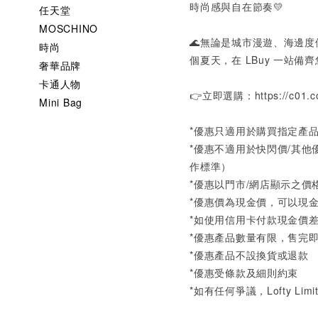
時尚感與自在節奏💛
任天堂
MOSCHINO
🌊無論是城市漫遊、海邊
時尚
個夏天，在
LBuy
一站備齊
奢華品牌
卡通人物
👉立即選購：
https://c01.
Mini Bag
*優惠只適用於購買指定產
*優惠不適用於快閃價/其
作標準）
*優惠以門市/網店顯示之
*優惠價為現金價，可以現金
*如使用信用卡付款現金價差
*優惠產品數量有限，售完
*優惠產品不設換貨或退款
*優惠受條款及細則約束
*如有任何爭議，Lofty Li