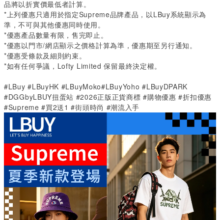
品將以折實價最低者計算。
*
上列優惠只適用於指定
Supreme
品牌產品，以
LBuy
系統顯示為
準，不可與其他優惠同時使用。
*
優惠產品數量有限，售完即止。
*
優惠以門市
/
網店顯示之價格計算為準，優惠期至另行通知。
*
優惠受條款及細則約束。
*
如有任何爭議，
Lofty Limited
保留最終決定權。
#LBuy #LBuyHK #LBuyMoko#LBuyYoho #LBuyDPARK
#DGGbyLBUY扭蛋站 #2026正版正貨商標 #購物優惠 #折扣優惠
#Supreme #買2送1 #街頭時尚 #潮流入手