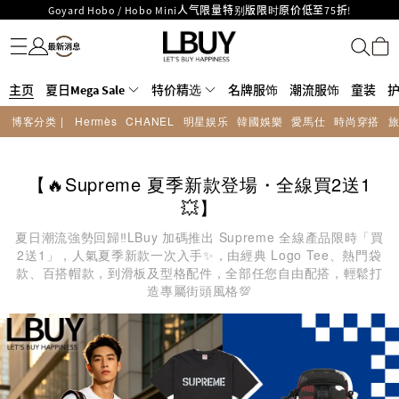
LBuy呈献 - Hermès 及 Chanel 手袋及首饰低至6折，立即入手!
名牌服饰
潮流服饰
童装
护肤美妆
香水香薰
个人护理
母婴护理
游戏及精品玩具
文仪用品
家居生活
电子产品
美食
医药保健
运动与户外用品
LBuy Nintendo Switch / Nintendo Switch 2 正规商品零售店登陆MOKO 4楼
MOKO 1楼175号铺旗舰店特设名牌Hermès、CHANEL及LV专区！
426号铺！
重要通告：银行转帐及转数快付款注意事项
主页
夏日Mega Sale
特价精选
名牌服饰
潮流服饰
童装
购物满HKD500即享免运费！
LBuy获香港知识产权署颁发2026《正版正货承诺》商标
博客分类 |
Hermès
CHANEL
明星娱乐
韓國娛樂
愛馬仕
時尚穿搭
LBuy MEGA SALE 精选名牌手袋及小皮具低至6折
【🔥Supreme 夏季新款登場・全線買2送1
💥】
夏日潮流強勢回歸‼️LBuy 加碼推出 Supreme 全線產品限時「買
2送1」，人氣夏季新款一次入手✨，由經典 Logo Tee、熱門袋
款、百搭帽款，到滑板及型格配件，全部任您自由配搭，輕鬆打
造專屬街頭風格💯