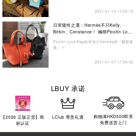
2021-01-14 17:05:12
日常隨性之選：Hermès不只Kelly、
Birkin、Constance！ 極簡Picotin Lock
水桶包讓你愛不釋手
Picotin Lock Bag如何加入Hermès的「斷貨家
族」？
2021-01-07 17:36:02
LBUY 承诺
购物满HKD500即享
【
2026
正版正货】商
LClub 尊贵礼遇
免费送货上门
标认证