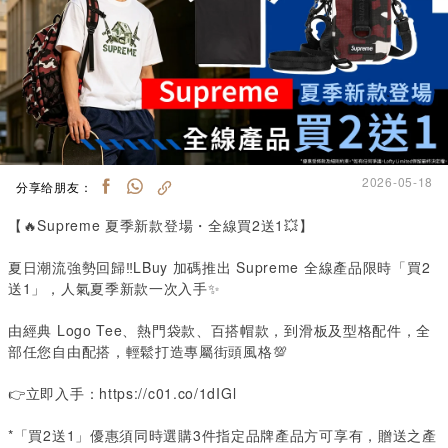
2026-05-18
分享给朋友：
【🔥
Supreme
夏季新款登場・全線買
2
送
1
💥】
夏日潮流強勢回歸‼️LBuy 加碼推出 Supreme 全線產品限時「買2
送1」，人氣夏季新款一次入手✨
由經典
Logo Tee
、熱門袋款、百搭帽款，到滑板及型格配件，全
部任您自由配搭，輕鬆打造專屬街頭風格💯
👉立即入手：
https://c01.co/1dIGl
*
「買
2
送
1
」優惠須同時選購
3
件指定品牌產品方可享有，贈送之產