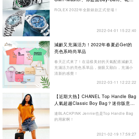
錶面Datejust成矚目焦點
ROLEX 2022年全新錶款正式登場！
2022-04-01 15:22:40
減齡又充滿活力！2022年春夏必Get的
亮色系時尚單品
春天正式來了！在這樣美好的天氣配搭減齡又
充滿活力的亮色系單品，搶眼又顯白，充滿小
清新的感覺！
2022-03-11 12:22:22
【近期大熱】CHANEL Top Handle Bag
人氣超越Classic Boy Bag？迷你版意想
不到的更高貴、精緻
連BLACKPINK Jennie也是Top Handle Bag
的用家啊！
2021-02-19 17:59:27