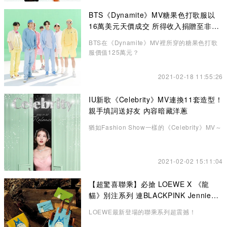
BTS《Dynamite》MV糖果色打歌服以
16萬美元天價成交 所得收入捐贈至非牟
利機構
BTS在《Dynamite》MV裡所穿的糖果色打歌
服價值125萬元？
2021-02-18 11:55:26
IU新歌《Celebrity》MV連換11套造型！
親手填詞送好友 內容暗藏洋蔥
猶如Fashion Show一樣的《Celebrity》MV～
2021-02-02 15:11:04
【超驚喜聯乘】必搶 LOEWE X 《龍
貓》別注系列 連BLACKPINK Jennie也
悄悄入手了！
LOEWE最新登場的聯乘系列超震撼！