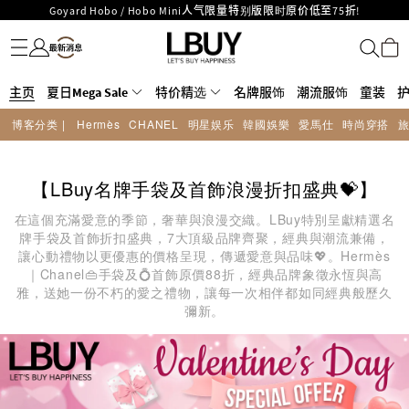
Goyard Hobo / Hobo Mini人气限量特别版限时原价低至75折!
名牌服饰
潮流服饰
童装
护肤美妆
香水香薰
个人护理
母婴护理
游戏及精品玩具
文仪用品
家居生活
电子产品
美食
医药保健
运动与户外用品
LBuy呈献 - Hermès 及 Chanel 手袋及首饰低至6折，立即入手!
LBuy Nintendo Switch / Nintendo Switch 2 正规商品零售店登陆MOKO 4楼
MOKO 1楼175号铺旗舰店特设名牌Hermès、CHANEL及LV专区！
426号铺！
重要通告：银行转帐及转数快付款注意事项
主页
夏日Mega Sale
特价精选
名牌服饰
潮流服饰
童装
购物满HKD500即享免运费！
博客分类 |
Hermès
CHANEL
明星娱乐
韓國娛樂
愛馬仕
時尚穿搭
LBuy获香港知识产权署颁发2026《正版正货承诺》商标
LBuy MEGA SALE 精选名牌手袋及小皮具低至6折
【LBuy名牌手袋及首飾浪漫折扣盛典💝】
在這個充滿愛意的季節，奢華與浪漫交織。LBuy特別呈獻精選名
牌手袋及首飾折扣盛典，7大頂級品牌齊聚，經典與潮流兼備，
讓心動禮物以更優惠的價格呈現，傳遞愛意與品味💖。Hermès
｜Chanel👜手袋及💍首飾原價88折，經典品牌象徵永恆與高
雅，送她一份不朽的愛之禮物，讓每一次相伴都如同經典般歷久
彌新。