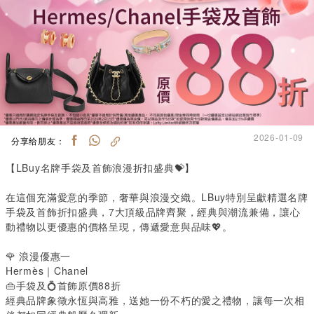
2026-01-09
分享给朋友：
【LBuy名牌手袋及首飾浪漫折扣盛典
💝
】
在這個充滿愛意的季節，奢華與浪漫交織。LBuy特別呈獻精選名牌
手袋及首飾折扣盛典，7大頂級品牌齊聚，經典與潮流兼備，讓心
動禮物以更優惠的價格呈現，傳遞愛意與品味
💖
。
🌹
 浪漫優惠一
Hermès｜Chanel
👜
手袋及
💍
首飾原價88折
經典品牌象徵永恆與高雅，送她一份不朽的愛之禮物，讓每一次相