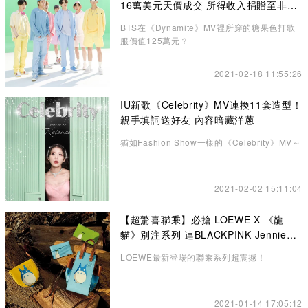
16萬美元天價成交 所得收入捐贈至非牟
利機構
BTS在《Dynamite》MV裡所穿的糖果色打歌
服價值125萬元？
2021-02-18 11:55:26
IU新歌《Celebrity》MV連換11套造型！
親手填詞送好友 內容暗藏洋蔥
猶如Fashion Show一樣的《Celebrity》MV～
2021-02-02 15:11:04
【超驚喜聯乘】必搶 LOEWE X 《龍
貓》別注系列 連BLACKPINK Jennie也
悄悄入手了！
LOEWE最新登場的聯乘系列超震撼！
2021-01-14 17:05:12