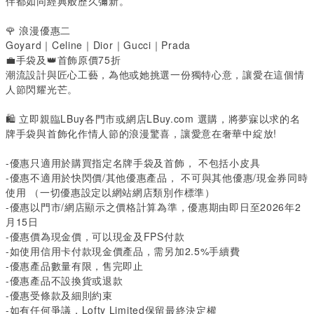
伴都如同經典般歷久彌新。
🌹
 浪漫優惠二
Goyard｜Celine｜Dior｜Gucci｜Prada
💼
手袋及
👑
首飾原價75折
潮流設計與匠心工藝，為他或她挑選一份獨特心意，讓愛在這個情
人節閃耀光芒。
🛍️
 立即親臨LBuy各門市或網店
LBuy.com
 選購，將夢寐以求的名
牌手袋與首飾化作情人節的浪漫驚喜，讓愛意在奢華中綻放!
-優惠只適用於購買指定名牌手袋及首飾， 不包括小皮具
-優惠不適用於快閃價/其他優惠產品， 不可與其他優惠/現金券同時
使用 （一切優惠設定以網站網店類別作標準）
-優惠以門市/網店顯示之價格計算為準，優惠期由即日至2026年2
月15日
-優惠價為現金價，可以現金及FPS付款
-如使用信用卡付款現金價產品，需另加2.5%手續費
-優惠產品數量有限，售完即止
-優惠產品不設換貨或退款
-優惠受條款及細則約束
-如有任何爭議，Lofty Limited保留最終決定權