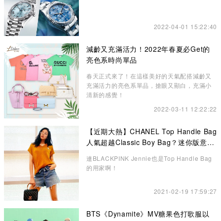
2022-04-01 15:22:40
減齡又充滿活力！2022年春夏必Get的
亮色系時尚單品
春天正式來了！在這樣美好的天氣配搭減齡又
充滿活力的亮色系單品，搶眼又顯白，充滿小
清新的感覺！
2022-03-11 12:22:22
【近期大熱】CHANEL Top Handle Bag
人氣超越Classic Boy Bag？迷你版意想
不到的更高貴、精緻
連BLACKPINK Jennie也是Top Handle Bag
的用家啊！
2021-02-19 17:59:27
BTS《Dynamite》MV糖果色打歌服以