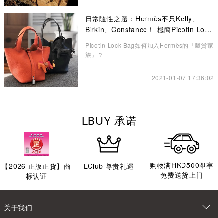
日常隨性之選：Hermès不只Kelly、
Birkin、Constance！ 極簡Picotin Lock
水桶包讓你愛不釋手
Picotin Lock Bag如何加入Hermès的「斷貨家
族」？
2021-01-07 17:36:02
LBUY 承诺
购物满HKD500即享
【
2026
正版正货】商
LClub 尊贵礼遇
免费送货上门
标认证
关于我们