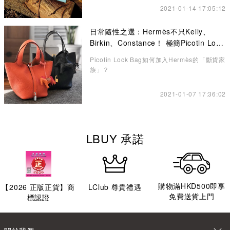
2021-01-14 17:05:12
日常隨性之選：Hermès不只Kelly、
Birkin、Constance！ 極簡Picotin Lock
水桶包讓你愛不釋手
Picotin Lock Bag如何加入Hermès的「斷貨家
族」？
2021-01-07 17:36:02
LBUY 承諾
購物滿HKD500即享
【
2026
正版正貨】商
LClub 尊貴禮遇
免費送貨上門
標認證