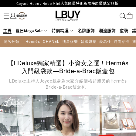
LBuy呈獻 - Hermès 及 Chanel 手袋及首飾原價低至6折，立即入手!
名牌服飾
潮流服飾
童裝
護膚美妝
香水香薰
個人護理
母嬰護理
遊戲及精品玩具
文儀用品
家居生活
電子產品
美食
醫藥保健
運動與戶外用品
LBuy Nintendo Switch / Nintendo Switch 2 正規商品零售店登陸MOKO 4樓
MOKO 1樓175號鋪旗艦店特設名牌Hermès、CHANEL及LV專區！
426號舖！
重要通告：銀行轉帳及轉數快付款注意事項
主頁
夏日Mega Sale
特價精選
名牌服飾
潮流服飾
童裝
購物滿HKD500即享免運費！
LBuy獲香港知識產權署頒發2026《正版正貨承諾》商標
博客分類 |
Hermès
CHANEL
明星娛樂
韓國娛樂
愛馬仕
時尚穿搭
LBuy MEGA SALE 精選名牌手袋及小皮具低至6折
【LDeluxe獨家精選】小資女之選！Hermès
入門級袋款—Bride-a-Brac飯盒包
LDeluxe主持人Joyee親身為大家介紹價格超親民的Hermès
Bride-a-Brac飯盒包！