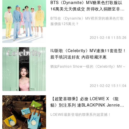
BTS《Dynamite》MV糖果色打歌服以
16萬美元天價成交 所得收入捐贈至非牟
利機構
BTS在《Dynamite》MV裡所穿的糖果色打歌
服價值125萬元？
2021-02-18 11:55:26
IU新歌《Celebrity》MV連換11套造型！
親手填詞送好友 內容暗藏洋蔥
猶如Fashion Show一樣的《Celebrity》MV～
2021-02-02 15:11:04
【超驚喜聯乘】必搶 LOEWE X 《龍
貓》別注系列 連BLACKPINK Jennie也
悄悄入手了！
LOEWE最新登場的聯乘系列超震撼！