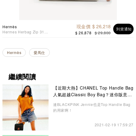
現金價 $ 26,218
Hermès
到貨通知
Hermes Herbag Zip 31
$ 26,878
$ 29,800
Retourne Bag 鱷魚白併本
色 銀扣
Hermès
愛馬仕
繼續閱讀
【近期大熱】CHANEL Top Handle Bag
人氣超越Classic Boy Bag？迷你版意想
不到的更高貴、精緻
連BLACKPINK Jennie也是Top Handle Bag
的用家啊！
2021-02-19 17:59:27