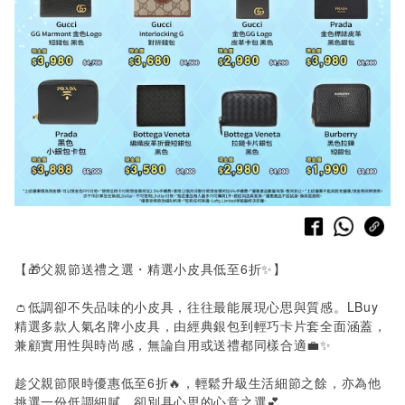
【🎁父親節送禮之選・精選小皮具低至
6
折✨】
👛低調卻不失品味的小皮具，往往最能展現心思與質感。LBuy
精選多款人氣名牌小皮具，由經典銀包到輕巧卡片套全面涵蓋，
兼顧實用性與時尚感，無論自用或送禮都同樣合適💼✨
趁父親節限時優惠低至6折🔥，輕鬆升級生活細節之餘，亦為他
挑選一份低調細膩、卻別具心思的心意之選💕