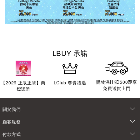
LBUY 承諾
購物滿HKD500即享
【
2026
正版正貨】商
LClub 尊貴禮遇
免費送貨上門
標認證
關於我們
顧客服務
付款方式