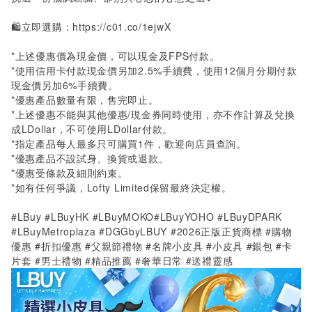
🛍️立即選購：
https://c01.co/1ejwX
*
上述優惠價為現金價，可以現金及
FPS
付款。
*
使用信用卡付款現金價另加
2.5%
手續費，使用
12
個月分期付款
現金價另加
6%
手續費。
*
優惠產品數量有限，售完即止。
*
上述優惠不能與其他優惠
/
現金券同時使用，亦不作計算及兌換
成
LDollar
，不可使用
LDollar
付款。
*
指定產品每人最多只可購買
1
件，歡迎向店員查詢。
*
優惠產品不設試身、換貨或退款。
*
優惠受條款及細則約束。
*
如有任何爭議，
Lofty Limited
保留最終決定權。
#LBuy #LBuyHK #LBuyMOKO#LBuyYOHO #LBuyDPARK
#LBuyMetroplaza #DGGbyLBUY #2026正版正貨商標 #購物
優惠 #折扣優惠 #父親節禮物 #名牌小皮具
#
小皮具 #銀包 #卡
片套 #男士禮物 #精品推薦 #奢華日常 #送禮靈感