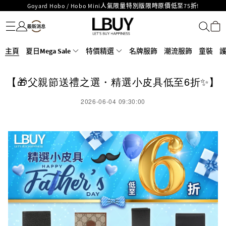
Goyard Hobo / Hobo Mini人氣限量特別版限時原價低至75折!
名牌服飾
潮流服飾
童裝
護膚美妝
香水香薰
個人護理
母嬰護理
遊戲及精品玩具
文儀用品
家居生活
電子產品
美食
醫藥保健
運動與戶外用品
LBuy呈獻 - Hermès 及 Chanel 手袋及首飾原價低至6折，立即入手!
LBuy Nintendo Switch / Nintendo Switch 2 正規商品零售店登陸MOKO 4樓
MOKO 1樓175號鋪旗艦店特設名牌Hermès、CHANEL及LV專區！
426號舖！
重要通告：銀行轉帳及轉數快付款注意事項
主頁
夏日Mega Sale
特價精選
名牌服飾
潮流服飾
童裝
購物滿HKD500即享免運費！
LBuy獲香港知識產權署頒發2026《正版正貨承諾》商標
【🎁父親節送禮之選・精選小皮具低至6折✨】
LBuy MEGA SALE 精選名牌手袋及小皮具低至6折
2026-06-04 09:30:00