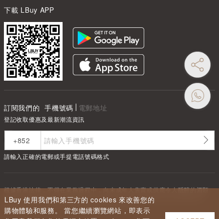
下載 LBuy APP
訂閱我們的
手機號碼
電郵地址
登記收取優惠及最新潮流資訊
請輸入正確的電郵或手提電話號碼格式
根據香港法律，不得在業務過程中，向未成年人售賣或供應令人醺醉的酒類
Under the law of Hong Kong, intoxicating liquor must not be sold or
LBuy 使用我們和第三方的 cookies 來改善您的
supplied to a minor in the course of business.
購物體驗和服務。 當您繼續瀏覽網站，即表示