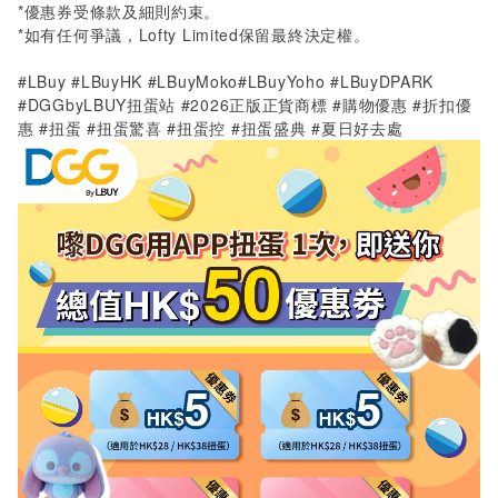
*
優惠券受條款及細則約束。
*
如有任何爭議，
Lofty Limited
保留最終決定權。
#LBuy #LBuyHK #LBuyMoko#LBuyYoho #LBuyDPARK
#DGGbyLBUY扭蛋站 #2026正版正貨商標 #購物優惠 #折扣優
惠 #扭蛋 #扭蛋驚喜 #扭蛋控
#
扭蛋盛典
#
夏日好去處