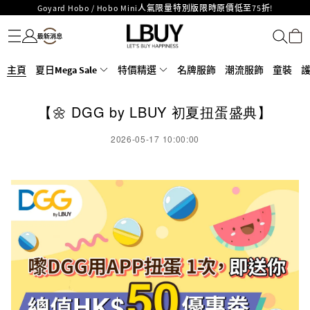
Goyard Hobo / Hobo Mini人氣限量特別版限時原價低至75折!
名牌服飾
潮流服飾
童裝
護膚美妝
香水香薰
個人護理
母嬰護理
遊戲及精品玩具
文儀用品
家居生活
電子產品
美食
醫藥保健
運動與戶外用品
LBuy呈獻 - Hermès 及 Chanel 手袋及首飾原價低至6折，立即入手!
LBuy Nintendo Switch / Nintendo Switch 2 正規商品零售店登陸MOKO 4樓
MOKO 1樓175號鋪旗艦店特設名牌Hermès、CHANEL及LV專區！
426號舖！
重要通告：銀行轉帳及轉數快付款注意事項
主頁
夏日Mega Sale
特價精選
名牌服飾
潮流服飾
童裝
購物滿HKD500即享免運費！
LBuy獲香港知識產權署頒發2026《正版正貨承諾》商標
【🌼 DGG by LBUY 初夏扭蛋盛典】
LBuy MEGA SALE 精選名牌手袋及小皮具低至6折
2026-05-17 10:00:00