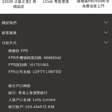
購物滿HKD500即享
【
2026
正版正貨】商
LClub 尊貴禮遇
免費送貨上門
標認證
關於我們
顧客服務
付款方式
轉數快 FPS
FPS手機號碼識別碼: 98888342
FPS識別碼: 161721063
FPS公司名稱: LOFTY LIMITED
銀行戶口轉賬
銀行: 香港上海滙豐銀行
入賬户口名稱: Lofty Limited
銀行賬戶: 023-454572-838