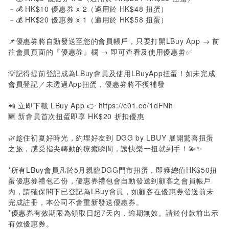
－💰
HK$10
優惠券
x 2
（適用於
HK$48
扭蛋）
－💰
HK$20
優惠券
x 1
（適用於
HK$58
扭蛋）
📌優惠劵將自動發送至您的會員帳戶，只要打開
LBuy App
→ 前
往會員頁面的『優惠券』欄 → 即可查看及使用優惠劵✅
💡記得提前登記成為
LBuy
會員及使用
LBuyApp
扭蛋！如未完成
會員登記／未透過
App
扭蛋，優惠劵將不獲補發
📲
立即下載
LBuy App
👉
https://c01.co/1dFNh
🆕
新會員首次扭蛋即享
HK$20
折扣優惠
🌿趁住初夏好時光，約埋好友到
DGG by LBUY
展開驚喜扭蛋
之旅，感受指尖轉動的療癒瞬間，讓快樂一扭就到手！💫✨
*
所有
LBuy
會員凡於
5
月親臨
DGG
門市扭蛋，即獲總值
HK$50
扭
蛋優惠券禮包乙份，優惠券禮包會自動發送到顧客之會員帳戶
內，請確保閣下已登記為
LBuy
會員，如顧客在優惠券發送前未
完成註冊，本公司不會重新發送優惠券。
*
優惠券有效期限為領取日起
7
天內，逾期無效。請於付款前出示
有效優惠券。