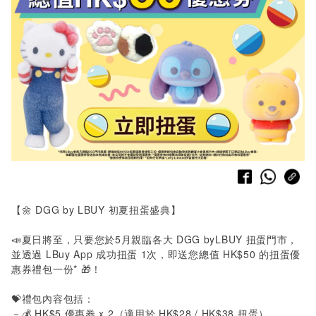
【🌼
DGG by LBUY
初夏扭蛋盛典】
📣夏日將至，只要您於
5
月親臨各大
DGG byLBUY
扭蛋門市，
並透過
LBuy App
成功扭蛋
1
次，即送您總值
HK$50
的扭蛋優
惠券禮包一份
*
🎁！
💝禮包內容包括：
－💰
HK$5
優惠券
x 2
（適用於
HK$28 / HK$38
扭蛋）