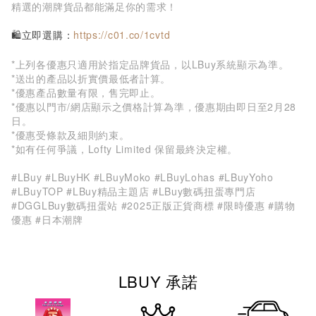
精選的潮牌貨品都能滿足你的需求！
🛍️立即選購：
https://c01.co/1cvtd
*上列各優惠只適用於指定品牌貨品，以LBuy系統顯示為準。
*送出的產品以折實價最低者計算。
*優惠產品數量有限，售完即止。
*優惠以門市/網店顯示之價格計算為準，優惠期由即日至2月28
日。
*優惠受條款及細則約束。
*如有任何爭議，Lofty Limited 保留最終決定權。
#LBuy #LBuyHK #LBuyMoko #LBuyLohas #LBuyYoho
#LBuyTOP #LBuy精品主題店 #LBuy數碼扭蛋專門店
#DGGLBuy數碼扭蛋站 #2025正版正貨商標 #限時優惠 #購物
優惠 #日本潮牌
LBUY 承諾