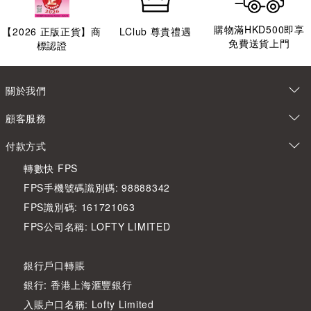
購物滿HKD500即享
【
2026
正版正貨】商
LClub 尊貴禮遇
免費送貨上門
標認證
關於我們
顧客服務
付款方式
轉數快 FPS
FPS手機號碼識別碼: 98888342
FPS識別碼: 161721063
FPS公司名稱: LOFTY LIMITED
銀行戶口轉賬
銀行: 香港上海滙豐銀行
入賬户口名稱: Lofty Limited