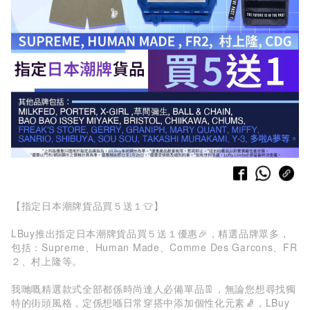
【指定日本潮牌貨品買５送１👕】
LBuy推出指定日本潮牌貨品買５送１優惠🎉，精選品牌眾多，
包括：Supreme、Human Made、Comme Des Garcons、FR
２、村上隆等。
我哋嘅精選款式全部都係時尚達人必備單品👖，無論您想尋找獨
特的街頭風格，定係想喺日常穿搭中添加個性化元素🧦，LBuy