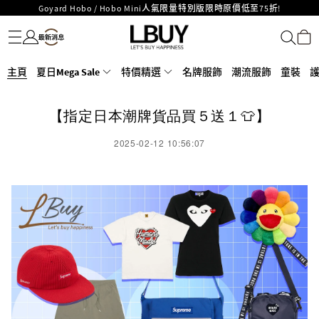
Goyard Hobo / Hobo Mini人氣限量特別版限時原價低至75折!
名牌服飾
潮流服飾
童裝
護膚美妝
香水香薰
個人護理
母嬰護理
遊戲及精品玩具
文儀用品
家居生活
電子產品
美食
醫藥保健
運動與戶外用品
LBuy呈獻 - Hermès 及 Chanel 手袋及首飾原價低至6折，立即入手!
LBuy Nintendo Switch / Nintendo Switch 2 正規商品零售店登陸MOKO 4樓
MOKO 1樓175號鋪旗艦店特設名牌Hermès、CHANEL及LV專區！
426號舖！
重要通告：銀行轉帳及轉數快付款注意事項
主頁
夏日Mega Sale
特價精選
名牌服飾
潮流服飾
童裝
購物滿HKD500即享免運費！
LBuy獲香港知識產權署頒發2026《正版正貨承諾》商標
【指定日本潮牌貨品買５送１👕】
LBuy MEGA SALE 精選名牌手袋及小皮具低至6折
2025-02-12 10:56:07