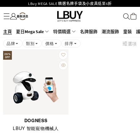
LBuy MEGA SALE 精選名牌手袋及小皮具低至6折
名牌服飾
潮流服飾
童裝
護膚美妝
香水香薰
個人護理
母嬰護理
遊戲及精品玩具
文儀用品
家居生活
電子產品
美食
醫藥保健
運動與戶外用品
Goyard Hobo / Hobo Mini人氣限量特別版限時原價低至75折!
LBuy呈獻 - Hermès 及 Chanel 手袋及首飾原價低至6折，立即入手!
LBuy Nintendo Switch / Nintendo Switch 2 正規商品零售店登陸MOKO 4樓
MOKO 1樓175號鋪旗艦店特設名牌Hermès、CHANEL及LV專區！
主頁
夏日Mega Sale
特價精選
名牌服飾
潮流服飾
童裝
426號舖！
重要通告：銀行轉帳及轉數快付款注意事項
品牌
類別
價格
排序
選項
購物滿HKD500即享免運費！
LBuy獲香港知識產權署頒發2026《正版正貨承諾》商標
26
%
OFF
DOGNESS
LBUY 智能寵物機械人