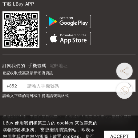
下載 LBuy APP
訂閱我們的
手機號碼
電郵地址
登記收取優惠及最新潮流資訊
請輸入正確的電郵或手提電話號碼格式
根據香港法律，不得在業務過程中，向未成年人售賣或供應令人醺醉的酒類
Under the law of Hong Kong, intoxicating liquor must not be sold or
LBuy 使用我們和第三方的 cookies 來改善您的
supplied to a minor in the course of business.
購物體驗和服務。 當您繼續瀏覽網站，即表示
您同意我們在您的電腦上放置 cookies。 您可
ACCEPT