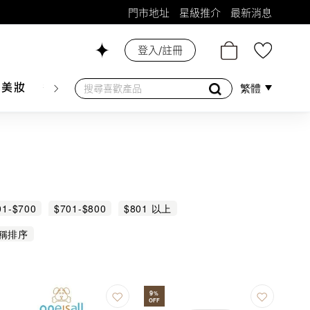
門市地址
星級推介
最新消息
登入/註冊
26號舖！
膚美妝
香水香薰
個人護理
母嬰護理
遊戲及精品
繁體
01-$700
$701-$800
$801 以上
稱排序
9
%
OFF