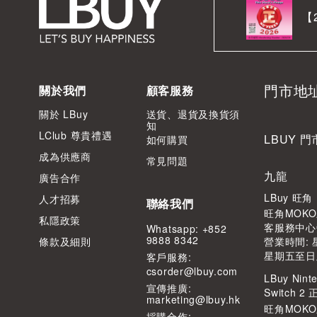
【
門市地
關於我們
顧客服務
關於 LBuy
送貨、退貨及換貨須
知
LClub 尊貴禮遇
LBUY 門
如何購買
成為供應商
常見問題
九龍
廣告合作
LBuy 旺
人才招募
聯絡我們
旺角MOKO
私隱政策
客服務中心
Whatsapp: +852
9888 8342
條款及細則
營業時間: 星
星期五至日及公
客⼾服務:
csorder@lbuy.com
LBuy Ninte
宣傳推廣:
Switch 
marketing@lbuy.hk
旺角MOK
採購合作: