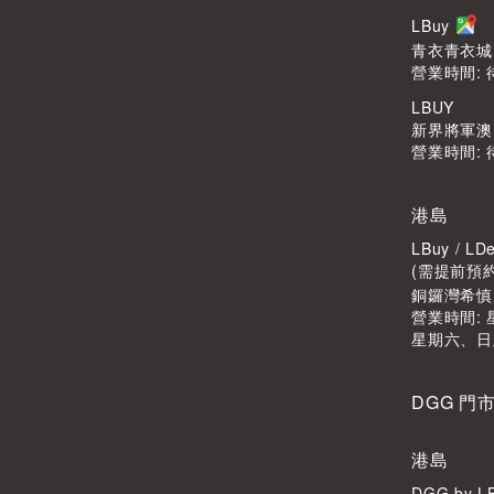
LBuy
青衣青衣城1
營業時間: 
LBUY
新界將軍澳Po
營業時間: 
港島
LBuy / 
(需提前預
銅鑼灣希慎廣
營業時間: 星
星期六、日
DGG 門
港島
DGG by 