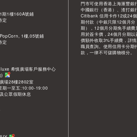
門市可使用香港上海滙豐銀
中國銀行（香港）、渣打銀
期1樓160A號鋪
Citibank 信用卡作12或24
待定
期付款（中銀只限12個月分
期），12個月分期免手續費
用於簽卡價，24個月分期以
pCorn, 1樓,05號鋪
價額外收取3%手續費，詳
待定
職員查詢。使用信用卡分期
款，一律不可儲購物積分。
LDeluxe 希慎廣場客戶服務中心
約)
場28樓2802室
期一至五:10:00-19:00
及公眾假期休息
市
LBUY