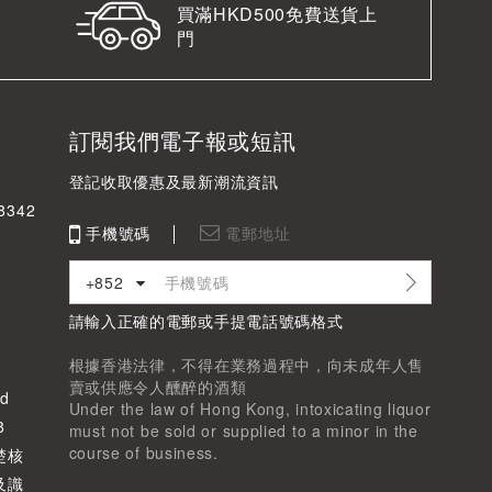
買滿HKD500免費送貨上
門
訂閱我們電子報或短訊
登記收取優惠及最新潮流資訊
342
手機號碼
電郵地址
+852
請輸入正確的電郵或手提電話號碼格式
根據香港法律，不得在業務過程中，向未成年人售
賣或供應令人醺醉的酒類
d
Under the law of Hong Kong, intoxicating liquor
8
must not be sold or supplied to a minor in the
course of business.
楚核
及識