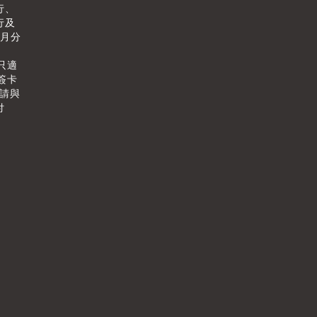
行、
行及
個月分
只適
簽卡
情請與
付