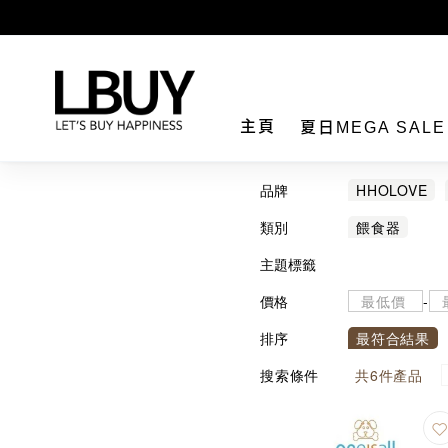
LBuy
主頁
夏日MEGA SAL
品牌
HHOLOVE
類別
餵食器
主題標籤
價格
-
排序
最符合結果
搜索條件
共
6
件產品