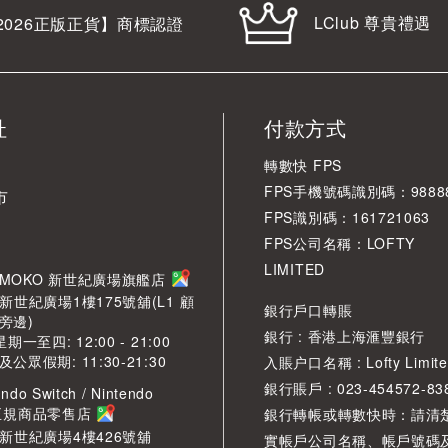
LClub 尊貴禮遇
2026
正版正貨】商標認證
址
付款方式
轉數快 FPS
FPS手機號碼識別碼：98888
市
FPS識別碼：161721063
FPS公司名稱：LOFTY
LIMITED
角 MOKO 新世紀廣場旗艦店
新世紀廣場1樓175號舖(L1 顧
銀行戶口轉賬
旁邊)
銀行 : 香港上海滙豐銀行
期一至四: 12:00 - 21:00
眾假期: 11:30-21:30
入賬户口名稱 : Lofty Limite
銀行賬戶 : 023-454572-83
ndo Switch / Nintendo
2 正規商品零售店
銀行轉帳或轉數快時：請清
O新世紀廣場4樓426號舖
實帳戶公司名稱、帳戶號碼