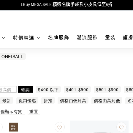
Goyard Hobo / Hobo Mini人氣限量特別版限時原價低至75折!
LBuy呈獻 - Hermès 及 Chanel 手袋及首飾原價低至6折，立即入手!
 Nintendo Switch / Nintendo Switch 2 正規商品零售店登陸MOKO 4樓4
MOKO 1樓175號鋪旗艦店特設名牌Hermès、CHANEL及LV專區！
名牌服飾
潮流服飾
童裝
護
E
特價精選
重要通告：銀行轉帳及轉數快付款注意事項
ONEISALL
購物滿HKD500即享免運費！
LBuy獲香港知識產權署頒發2026《正版正貨承諾》商標
LBuy MEGA SALE 精選名牌手袋及小皮具低至6折
確認
$400 以下
$401-$500
$501-$600
$6
最新
促銷優惠
折扣
價格由低到高
價格由高到低
名
重置
僅顯示有貨
8
%
OFF