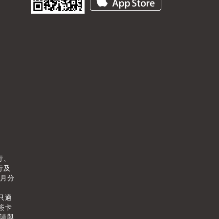
行、
行及
個月分
只適
簽卡
情請與