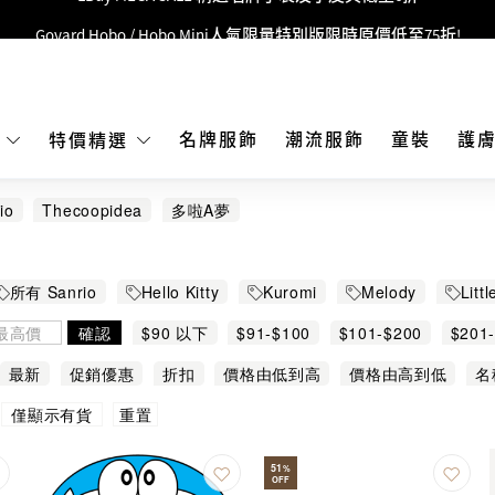
Goyard Hobo / Hobo Mini人氣限量特別版限時原價低至75折!
LBuy呈獻 - Hermès 及 Chanel 手袋及首飾原價低至6折，立即入手!
 Nintendo Switch / Nintendo Switch 2 正規商品零售店登陸MOKO 4樓4
MOKO 1樓175號鋪旗艦店特設名牌Hermès、CHANEL及LV專區！
名牌服飾
潮流服飾
童裝
護
E
特價精選
重要通告：銀行轉帳及轉數快付款注意事項
io
Thecoopidea
多啦A夢
購物滿HKD500即享免運費！
LBuy獲香港知識產權署頒發2026《正版正貨承諾》商標
所有 Sanrio
Hello Kitty
Kuromi
Melody
Litt
LBuy MEGA SALE 精選名牌手袋及小皮具低至6折
確認
$90 以下
$91-$100
$101-$200
$201
最新
促銷優惠
折扣
價格由低到高
價格由高到低
名
重置
僅顯示有貨
51
%
OFF