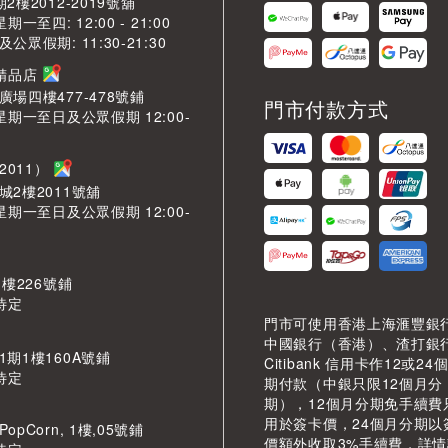
2樓2012-2019號舖
期一至四: 12:00 - 21:00
眾假期: 11:30-21:30
芳精品店
場四樓477-478號鋪
門市付款方式
星期一至日及公眾假期 12:00-
2011）
城2樓2011號舖
星期一至日及公眾假期 12:00-
 樓226號鋪
待定
門市可使用香港上海滙豐銀
中國銀行（香港）、渣打銀
期1樓160A號鋪
Citibank 信用卡作12或24
待定
期付款（中銀只限12個月分
期），12個月分期免手續費
用於簽卡價，24個月分期以
pCorn, 1樓,05號鋪
價額外收取3%手續費，詳