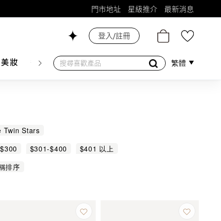
門市地址
星級推介
最新消息
登入/註冊
26號舖！
膚美妝
香水香薰
個人護理
母嬰護理
遊戲及精品
繁體
le Twin Stars
-$300
$301-$400
$401 以上
稱排序