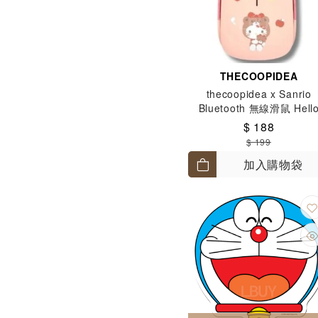
THECOOPIDEA
thecoopidea x Sanrio
Bluetooth 無線滑鼠 Hell
Kitty
$ 188
$ 199
加入購物袋