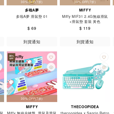
30% OFF(7折)
30% OFF(7折)
多啦A夢
MIFFY
多啦A夢 滑鼠墊 01
Miffy MIF31 2.4G無線滑鼠
+滑鼠墊 套裝 黃色
$ 69
$ 119
到貨通知
到貨通知
30
%
OFF
30% OFF(7折)
MIFFY
THECOOPIDEA
滑鼠
Miffy 無線全鍵盤, 滑鼠及滑鼠
thecoopidea x Sanrio Retro