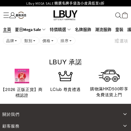
LBuy MEGA SALE 精選名牌手袋及小皮具低至6折
名牌服飾
潮流服飾
童裝
護膚美妝
香水香薰
個人護理
母嬰護理
遊戲及精品玩具
文儀用品
家居生活
電子產品
美食
醫藥保健
運動與戶外用品
Goyard Hobo / Hobo Mini人氣限量特別版限時原價低至75折!
LBuy呈獻 - Hermès 及 Chanel 手袋及首飾原價低至6折，立即入手!
LBuy Nintendo Switch / Nintendo Switch 2 正規商品零售店登陸MOKO 4樓
MOKO 1樓175號鋪旗艦店特設名牌Hermès、CHANEL及LV專區！
主頁
夏日Mega Sale
特價精選
名牌服飾
潮流服飾
童裝
426號舖！
重要通告：銀行轉帳及轉數快付款注意事項
品牌
類別
價格
排序
選項
購物滿HKD500即享免運費！
LBuy獲香港知識產權署頒發2026《正版正貨承諾》商標
LBUY 承諾
購物滿HKD500即享
【
2026
正版正貨】商
LClub 尊貴禮遇
免費送貨上門
標認證
關於我們
顧客服務