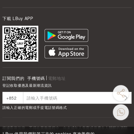
下載 LBuy APP
訂閱我們的
手機號碼
電郵地址
登記收取優惠及最新潮流資訊
請輸入正確的電郵或手提電話號碼格式
根據香港法律，不得在業務過程中，向未成年人售賣或供應令人醺醉的酒類
Under the law of Hong Kong, intoxicating liquor must not be sold or
LBuy 使用我們和第三方的 cookies 來改善您的