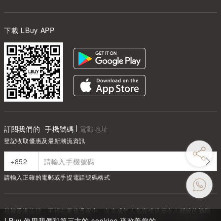
下載 LBuy APP
訂閱我們的
手機號碼
電郵地址
登記收取優惠及最新潮流資訊
請輸入正確的電郵或手提電話號碼格式
根據香港法律，不得在業務過程中，向未成年人售賣或供應令人醺醉的酒類
Under the law of Hong Kong, intoxicating liquor must not be sold or
LBuy 使用我們和第三方的 cookies 來改善您的