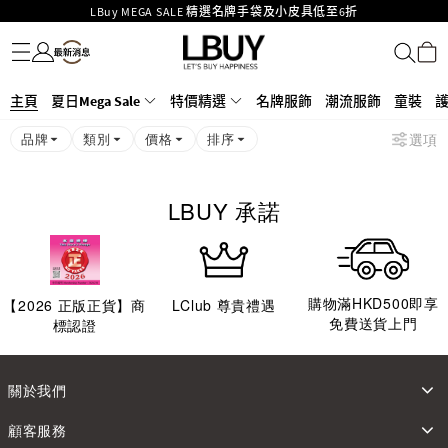
LBuy MEGA SALE 精選名牌手袋及小皮具低至6折
名牌服飾
潮流服飾
童裝
護膚美妝
香水香薰
個人護理
母嬰護理
遊戲及精品玩具
文儀用品
家居生活
電子產品
美食
醫藥保健
運動與戶外用品
Goyard Hobo / Hobo Mini人氣限量特別版限時原價低至75折!
LBuy呈獻 - Hermès 及 Chanel 手袋及首飾原價低至6折，立即入手!
LBuy Nintendo Switch / Nintendo Switch 2 正規商品零售店登陸MOKO 4樓
MOKO 1樓175號鋪旗艦店特設名牌Hermès、CHANEL及LV專區！
主頁
夏日Mega Sale
特價精選
名牌服飾
潮流服飾
童裝
426號舖！
重要通告：銀行轉帳及轉數快付款注意事項
品牌
類別
價格
排序
選項
購物滿HKD500即享免運費！
LBuy獲香港知識產權署頒發2026《正版正貨承諾》商標
LBUY 承諾
購物滿HKD500即享
【
2026
正版正貨】商
LClub 尊貴禮遇
免費送貨上門
標認證
關於我們
顧客服務