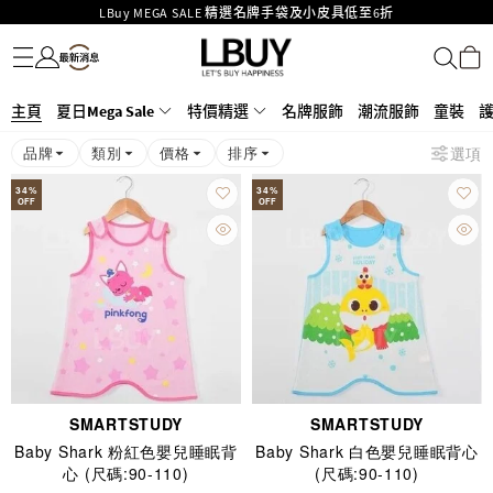
Goyard Hobo / Hobo Mini人氣限量特別版限時原價低至75折!
名牌服飾
潮流服飾
童裝
護膚美妝
香水香薰
個人護理
母嬰護理
遊戲及精品玩具
文儀用品
家居生活
電子產品
美食
醫藥保健
運動與戶外用品
LBuy呈獻 - Hermès 及 Chanel 手袋及首飾原價低至6折，立即入手!
LBuy Nintendo Switch / Nintendo Switch 2 正規商品零售店登陸MOKO 4樓
MOKO 1樓175號鋪旗艦店特設名牌Hermès、CHANEL及LV專區！
426號舖！
重要通告：銀行轉帳及轉數快付款注意事項
主頁
夏日Mega Sale
特價精選
名牌服飾
潮流服飾
童裝
購物滿HKD500即享免運費！
品牌
類別
價格
排序
選項
LBuy獲香港知識產權署頒發2026《正版正貨承諾》商標
34
%
34
%
OFF
OFF
SMARTSTUDY
SMARTSTUDY
Baby Shark 粉紅色嬰兒睡眠背
Baby Shark 白色嬰兒睡眠背心
心 (尺碼:90-110)
(尺碼:90-110)