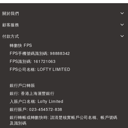
關於我們
顧客服務
付款方式
轉數快 FPS
FPS手機號碼識別碼: 98888342
FPS識別碼: 161721063
FPS公司名稱: LOFTY LIMITED
銀行戶口轉賬
銀行: 香港上海滙豐銀行
入賬户口名稱: Lofty Limited
銀行賬戶: 023-454572-838
銀行轉帳或轉數快時: 請清楚核實帳戶公司名稱、帳戶號碼
及識別碼