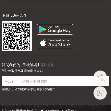
下載 LBuy APP
訂閱我們的
手機號碼
電郵地址
登記收取優惠及最新潮流資訊
請輸入正確的電郵或手提電話號碼格式
根據香港法律，不得在業務過程中，向未成年人售賣或供應令人醺醉的酒類
Under the law of Hong Kong, intoxicating liquor must not be sold or
LBuy 使用我們和第三方的 cookies 來改善您的