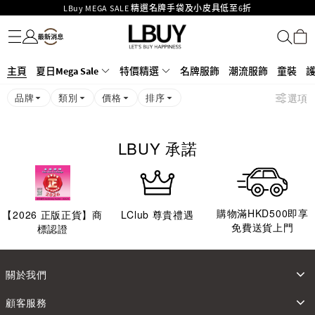
LBuy MEGA SALE 精選名牌手袋及小皮具低至6折
名牌服飾
潮流服飾
童裝
護膚美妝
香水香薰
個人護理
母嬰護理
遊戲及精品玩具
文儀用品
家居生活
電子產品
美食
醫藥保健
運動與戶外用品
Goyard Hobo / Hobo Mini人氣限量特別版限時原價低至75折!
LBuy呈獻 - Hermès 及 Chanel 手袋及首飾原價低至6折，立即入手!
LBuy Nintendo Switch / Nintendo Switch 2 正規商品零售店登陸MOKO 4樓
MOKO 1樓175號鋪旗艦店特設名牌Hermès、CHANEL及LV專區！
主頁
夏日Mega Sale
特價精選
名牌服飾
潮流服飾
童裝
426號舖！
重要通告：銀行轉帳及轉數快付款注意事項
品牌
類別
價格
排序
選項
購物滿HKD500即享免運費！
LBuy獲香港知識產權署頒發2026《正版正貨承諾》商標
LBUY 承諾
購物滿HKD500即享
【
2026
正版正貨】商
LClub 尊貴禮遇
免費送貨上門
標認證
關於我們
顧客服務