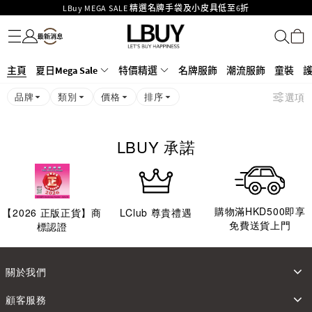
LBuy MEGA SALE 精選名牌手袋及小皮具低至6折
名牌服飾
潮流服飾
童裝
護膚美妝
香水香薰
個人護理
母嬰護理
遊戲及精品玩具
文儀用品
家居生活
電子產品
美食
醫藥保健
運動與戶外用品
Goyard Hobo / Hobo Mini人氣限量特別版限時原價低至75折!
LBuy呈獻 - Hermès 及 Chanel 手袋及首飾原價低至6折，立即入手!
LBuy Nintendo Switch / Nintendo Switch 2 正規商品零售店登陸MOKO 4樓
MOKO 1樓175號鋪旗艦店特設名牌Hermès、CHANEL及LV專區！
主頁
夏日Mega Sale
特價精選
名牌服飾
潮流服飾
童裝
426號舖！
重要通告：銀行轉帳及轉數快付款注意事項
品牌
類別
價格
排序
選項
購物滿HKD500即享免運費！
LBuy獲香港知識產權署頒發2026《正版正貨承諾》商標
LBUY 承諾
購物滿HKD500即享
【
2026
正版正貨】商
LClub 尊貴禮遇
免費送貨上門
標認證
關於我們
顧客服務