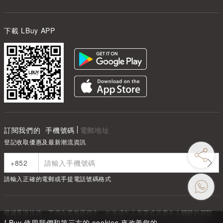
下載 LBuy APP
訂閱我們的
手機號碼
電郵地址
登記收取優惠及最新潮流資訊
請輸入正確的電郵或手提電話號碼格式
根據香港法律，不得在業務過程中，向未成年人售賣或供應令人醺醉的酒類
Under the law of Hong Kong, intoxicating liquor must not be sold or
LBuy 使用我們和第三方的 cookies 來改善您的