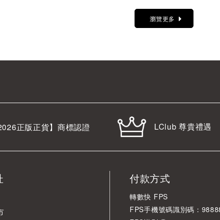
瀏覽更多
LClub 尊貴禮遇
2026
正版正貨】商標認證
址
付款方式
轉數快 FPS
FPS手機號碼識別碼：98888
市