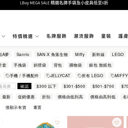
Goyard Hobo / Hobo Mini人氣限量特別版限時原價低至75折!
LBuy呈獻 - Hermès 及 Chanel 手袋及首飾原價低至6折，立即入手!
 Nintendo Switch / Nintendo Switch 2 正規商品零售店登陸MOKO 4樓4
MOKO 1樓175號鋪旗艦店特設名牌Hermès、CHANEL及LV專區！
名牌服飾
潮流服飾
童裝
護
E
特價精選
重要通告：銀行轉帳及轉數快付款注意事項
啦A夢
Sanrio
SAN-X 角落生物
Miffy
新幹線
LEGO
購物滿HKD500即享免運費！
lycat
Jellycat 塵袋
Labubu
Marmansk
MARVEL
M
片套
手挽袋
斜揹袋
背包
購物袋
銀包 散紙包
LBuy獲香港知識產權署頒發2026《正版正貨承諾》商標
SECRID
TOMICA
Tory Burch
ULTRAMAN
星之卡
手機 / 手機配件
JELLYCAT
所有 LEGO
MIFF
LBuy MEGA SALE 精選名牌手袋及小皮具低至6折
角落生物
手玉公仔
文儀用品
所有 Sanrio
S
確認
$300 以下
$301-$500
$501-$700
$7
Melody
玉桂狗
Kuromi
服裝配飾
宇宙小戰爭
最新
促銷優惠
折扣
價格由低到高
價格由高到低
名
重置
僅顯示有貨