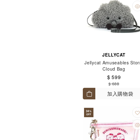
JELLYCAT
Jellycat Amuseables Sto
Cloud Bag
$ 599
$ 688
加入購物袋
34
%
OFF