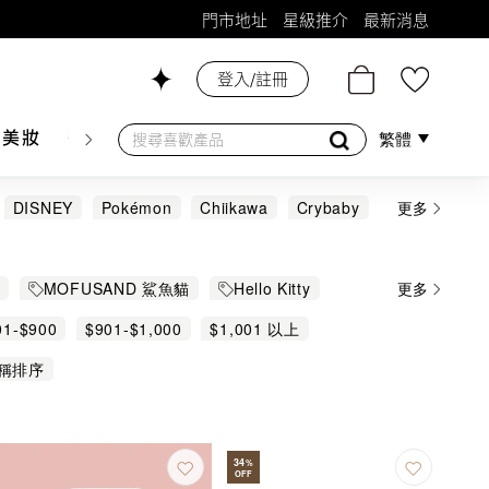
門市地址
星級推介
最新消息
登入/註冊
26號舖！
膚美妝
香水香薰
個人護理
母嬰護理
遊戲及精品
繁體
DISNEY
Pokémon
Chiikawa
Crybaby
更多
ofusand
Nordepack
Papery
比
鬼滅之刃
Y
MOFUSAND 鯊魚貓
Hello Kitty
更多
anrio 其他熱門角色
Little Twin Stars
01-$900
$901-$1,000
$1,001 以上
50周年限定
任天堂精品
新幹線
稱排序
34
%
OFF