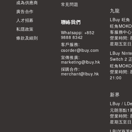
成為供應商
常見問題
九龍
廣告合作
LBuy 旺
人才招募
聯絡我們
旺角MOKO
私隱政策
客服務中心
Whatsapp: +852
9888 8342
條款及細則
營業時間: 星
星期五至日及公
客⼾服務:
csorder@lbuy.com
LBuy Ninte
宣傳推廣:
Switch 
marketing@lbuy.hk
旺角MOK
採購合作:
營業時間: 
merchant@lbuy.hk
21:00
新界
LBuy / 
元朗形點1期
營業時間: 星
星期五至日及公
LBUY葵