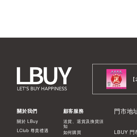
【
門市地
關於我們
顧客服務
關於 LBuy
送貨、退貨及換貨須
知
LClub 尊貴禮遇
LBUY 門
如何購買