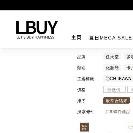
LBuy
主頁
夏日MEGA SAL
品牌
任天堂
多
EIKOH
Jel
類別
化妝袋
卡
PETIT MAIN
主題標籤
CHIIKAWA
個人用品
價格
-
布甸狗
排序
最符合結果
搜索條件
共
650
件產品
13
%
OFF