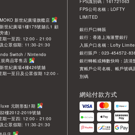
FPS識別碼：161721063
FPS公司名稱：LOFTY
LIMITED
角 MOKO 新世紀廣場旗艦店
新世紀廣場1樓175號舖(L1 顧
銀行戶口轉賬
旁邊)
銀行 : 香港上海滙豐銀行
期一至四: 12:00 - 21:00
眾假期: 11:30-21:30
入賬户口名稱 : Lofty Limite
銀行賬戶 : 023-454572-83
ndo Switch / Nintendo
2 正規商品零售店
銀行轉帳或轉數快時：請清
O新世紀廣場4樓426號舖
實帳戶公司名稱、帳戶號碼
星期一至日及公眾假期 12:00 -
別碼
網站付款方式
LDeluxe 元朗形點1期
2樓2012-2019號舖
期一至四: 12:00 - 21:00
眾假期: 11:30-21:30
芳精品店