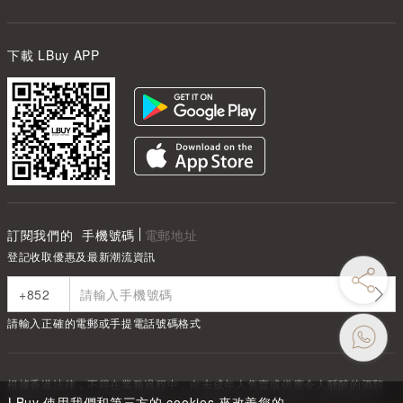
下載 LBuy APP
訂閱我們的
手機號碼
電郵地址
登記收取優惠及最新潮流資訊
請輸入正確的電郵或手提電話號碼格式
根據香港法律，不得在業務過程中，向未成年人售賣或供應令人醺醉的酒類
Under the law of Hong Kong, intoxicating liquor must not be sold or
LBuy 使用我們和第三方的 cookies 來改善您的