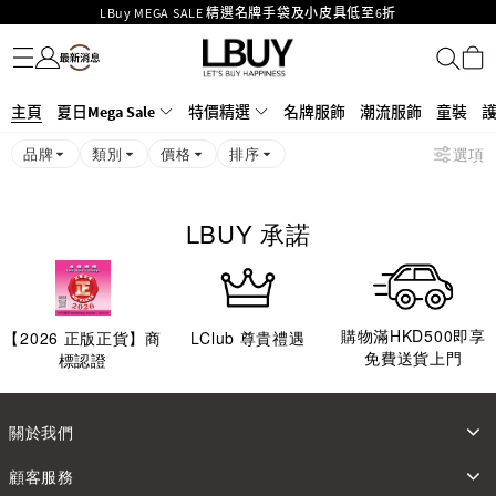
LBuy MEGA SALE 精選名牌手袋及小皮具低至6折
名牌服飾
潮流服飾
童裝
護膚美妝
香水香薰
個人護理
母嬰護理
遊戲及精品玩具
文儀用品
家居生活
電子產品
美食
醫藥保健
運動與戶外用品
Goyard Hobo / Hobo Mini人氣限量特別版限時原價低至75折!
LBuy呈獻 - Hermès 及 Chanel 手袋及首飾原價低至6折，立即入手!
LBuy Nintendo Switch / Nintendo Switch 2 正規商品零售店登陸MOKO 4樓
MOKO 1樓175號鋪旗艦店特設名牌Hermès、CHANEL及LV專區！
主頁
夏日Mega Sale
特價精選
名牌服飾
潮流服飾
童裝
426號舖！
重要通告：銀行轉帳及轉數快付款注意事項
品牌
類別
價格
排序
選項
購物滿HKD500即享免運費！
LBuy獲香港知識產權署頒發2026《正版正貨承諾》商標
LBUY 承諾
購物滿HKD500即享
【
2026
正版正貨】商
LClub 尊貴禮遇
免費送貨上門
標認證
關於我們
顧客服務