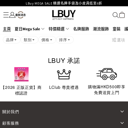
LBuy MEGA SALE 精選名牌手袋及小皮具低至6折
名牌服飾
潮流服飾
童裝
護膚美妝
香水香薰
個人護理
母嬰護理
遊戲及精品玩具
文儀用品
家居生活
電子產品
美食
醫藥保健
運動與戶外用品
Goyard Hobo / Hobo Mini人氣限量特別版限時原價低至75折!
LBuy呈獻 - Hermès 及 Chanel 手袋及首飾原價低至6折，立即入手!
LBuy Nintendo Switch / Nintendo Switch 2 正規商品零售店登陸MOKO 4樓
MOKO 1樓175號鋪旗艦店特設名牌Hermès、CHANEL及LV專區！
主頁
夏日Mega Sale
特價精選
名牌服飾
潮流服飾
童裝
426號舖！
重要通告：銀行轉帳及轉數快付款注意事項
品牌
類別
價格
排序
選項
購物滿HKD500即享免運費！
LBuy獲香港知識產權署頒發2026《正版正貨承諾》商標
LBUY 承諾
購物滿HKD500即享
【
2026
正版正貨】商
LClub 尊貴禮遇
免費送貨上門
標認證
關於我們
顧客服務