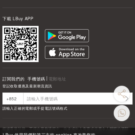
下載 LBuy APP
訂閱我們的
手機號碼
電郵地址
登記收取優惠及最新潮流資訊
請輸入正確的電郵或手提電話號碼格式
根據香港法律，不得在業務過程中，向未成年人售賣或供應令人醺醉的酒類
Under the law of Hong Kong, intoxicating liquor must not be sold or
LBuy 使用我們和第三方的 cookies 來改善您的