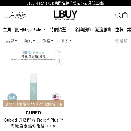
LBuy MEGA SALE 精選名牌手袋及小皮具低至6折
名牌服飾
潮流服飾
童裝
護膚美妝
香水香薰
個人護理
母嬰護理
遊戲及精品玩具
文儀用品
家居生活
電子產品
美食
醫藥保健
運動與戶外用品
Goyard Hobo / Hobo Mini人氣限量特別版限時原價低至75折!
LBuy呈獻 - Hermès 及 Chanel 手袋及首飾原價低至6折，立即入手!
LBuy Nintendo Switch / Nintendo Switch 2 正規商品零售店登陸MOKO 4樓
MOKO 1樓175號鋪旗艦店特設名牌Hermès、CHANEL及LV專區！
426號舖！
主頁
夏日Mega Sale
特價精選
名牌服飾
潮流服飾
童裝
重要通告：銀行轉帳及轉數快付款注意事項
品牌
類別
價格
排序
選項
購物滿HKD500即享免運費！
LBuy獲香港知識產權署頒發2026《正版正貨承諾》商標
加$199 換購Miss Dior 化妝袋一個
CUBED
Cubed 升級配方 Relief Plus™
高濃度定點修復油 10ml