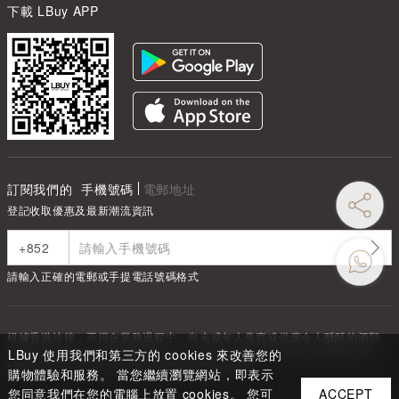
下載 LBuy APP
訂閱我們的
手機號碼
電郵地址
登記收取優惠及最新潮流資訊
請輸入正確的電郵或手提電話號碼格式
根據香港法律，不得在業務過程中，向未成年人售賣或供應令人醺醉的酒類
Under the law of Hong Kong, intoxicating liquor must not be sold or
LBuy 使用我們和第三方的 cookies 來改善您的
supplied to a minor in the course of business.
購物體驗和服務。 當您繼續瀏覽網站，即表示
您同意我們在您的電腦上放置 cookies。 您可
ACCEPT