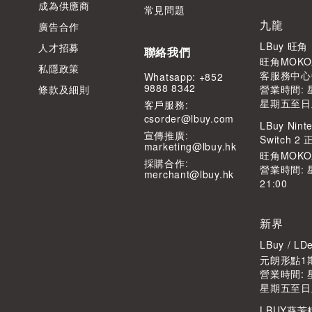
成為供應商
常見問題
九龍
廣告合作
LBuy 旺
人才招募
聯絡我們
旺角MOKO
私隱政策
客服務中心
Whatsapp: +852
9888 8342
條款及細則
營業時間: 星
星期五至日及公
客⼾服務:
csorder@lbuy.com
LBuy Ninte
宣傳推廣:
Switch 
marketing@lbuy.hk
旺角MOK
採購合作:
營業時間: 
merchant@lbuy.hk
21:00
新界
LBuy / 
元朗形點1期
營業時間: 星
星期五至日及公
LBUY葵