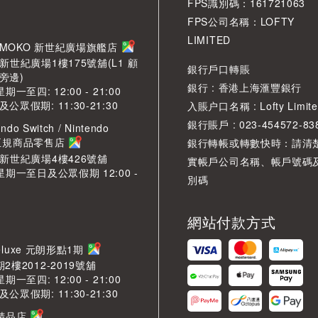
FPS識別碼：161721063
FPS公司名稱：LOFTY
LIMITED
角 MOKO 新世紀廣場旗艦店
新世紀廣場1樓175號舖(L1 顧
銀行戶口轉賬
旁邊)
銀行 : 香港上海滙豐銀行
期一至四: 12:00 - 21:00
眾假期: 11:30-21:30
入賬户口名稱 : Lofty Limite
銀行賬戶 : 023-454572-83
ndo Switch / Nintendo
2 正規商品零售店
銀行轉帳或轉數快時：請清
O新世紀廣場4樓426號舖
實帳戶公司名稱、帳戶號碼
星期一至日及公眾假期 12:00 -
別碼
網站付款方式
LDeluxe 元朗形點1期
2樓2012-2019號舖
期一至四: 12:00 - 21:00
眾假期: 11:30-21:30
芳精品店