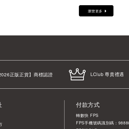
瀏覽更多
LClub 尊貴禮遇
2026
正版正貨】商標認證
址
付款方式
轉數快 FPS
FPS手機號碼識別碼：98888
市