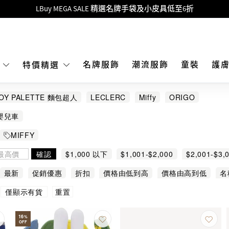
Goyard Hobo / Hobo Mini人氣限量特別版限時原價低至75折!
LBuy呈獻 - Hermès 及 Chanel 手袋及首飾原價低至6折，立即入手!
 Nintendo Switch / Nintendo Switch 2 正規商品零售店登陸MOKO 4樓4
MOKO 1樓175號鋪旗艦店特設名牌Hermès、CHANEL及LV專區！
名牌服飾
潮流服飾
童裝
護
E
特價精選
重要通告：銀行轉帳及轉數快付款注意事項
OY PALETTE 麵包超人
LECLERC
Miffy
ORIGO
購物滿HKD500即享免運費！
嬰兒車
LBuy獲香港知識產權署頒發2026《正版正貨承諾》商標
MIFFY
LBuy MEGA SALE 精選名牌手袋及小皮具低至6折
確認
$1,000 以下
$1,001-$2,000
$2,001-$3,
最新
促銷優惠
折扣
價格由低到高
價格由高到低
名
重置
僅顯示有貨
16
%
OFF