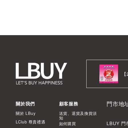
【
門市地
關於我們
顧客服務
關於 LBuy
送貨、退貨及換貨須
知
LClub 尊貴禮遇
LBUY 門
如何購買