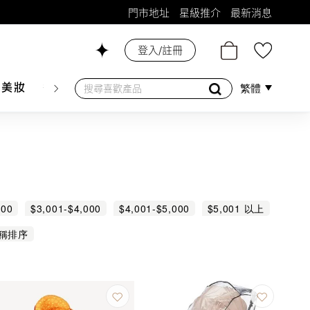
門市地址
星級推介
最新消息
登入/註冊
26號舖！
膚美妝
香水香薰
個人護理
母嬰護理
遊戲及精品
繁體
000
$3,001-$4,000
$4,001-$5,000
$5,001 以上
稱排序