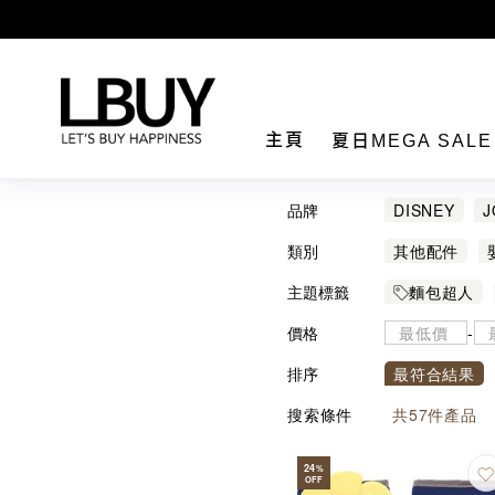
LBuy
主頁
夏日MEGA SAL
品牌
DISNEY
J
類別
其他配件
主題標籤
麵包超人
價格
-
排序
最符合結果
搜索條件
共
57
件產品
24
%
OFF