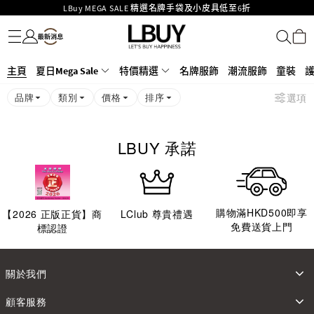
LBuy MEGA SALE 精選名牌手袋及小皮具低至6折
名牌服飾
潮流服飾
童裝
護膚美妝
香水香薰
個人護理
母嬰護理
遊戲及精品玩具
文儀用品
家居生活
電子產品
美食
醫藥保健
運動與戶外用品
Goyard Hobo / Hobo Mini人氣限量特別版限時原價低至75折!
LBuy呈獻 - Hermès 及 Chanel 手袋及首飾原價低至6折，立即入手!
LBuy Nintendo Switch / Nintendo Switch 2 正規商品零售店登陸MOKO 4樓
MOKO 1樓175號鋪旗艦店特設名牌Hermès、CHANEL及LV專區！
主頁
夏日Mega Sale
特價精選
名牌服飾
潮流服飾
童裝
426號舖！
重要通告：銀行轉帳及轉數快付款注意事項
品牌
類別
價格
排序
選項
購物滿HKD500即享免運費！
LBuy獲香港知識產權署頒發2026《正版正貨承諾》商標
LBUY 承諾
購物滿HKD500即享
【
2026
正版正貨】商
LClub 尊貴禮遇
免費送貨上門
標認證
關於我們
顧客服務