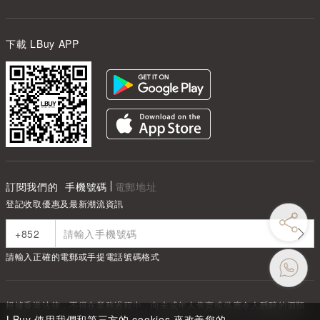
下載 LBuy APP
訂閱我們的
手機號碼
電郵地址
登記收取優惠及最新潮流資訊
請輸入正確的電郵或手提電話號碼格式
根據香港法律，不得在業務過程中，向未成年人售賣或供應令人醺醉的酒類
Under the law of Hong Kong, intoxicating liquor must not be sold or
LBuy 使用我們和第三方的 cookies 來改善您的