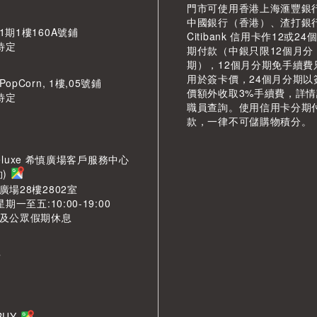
門市可使用香港上海滙豐銀
中國銀行（香港）、渣打銀
期1樓160A號鋪
Citibank 信用卡作12或24
待定
期付款（中銀只限12個月分
期），12個月分期免手續費
用於簽卡價，24個月分期以
pCorn, 1樓,05號鋪
價額外收取3%手續費，詳
待定
職員查詢。使用信用卡分期
款，一律不可儲購物積分。
LDeluxe 希慎廣場客戶服務中心
約)
場28樓2802室
期一至五:10:00-19:00
及公眾假期休息
市
LBUY