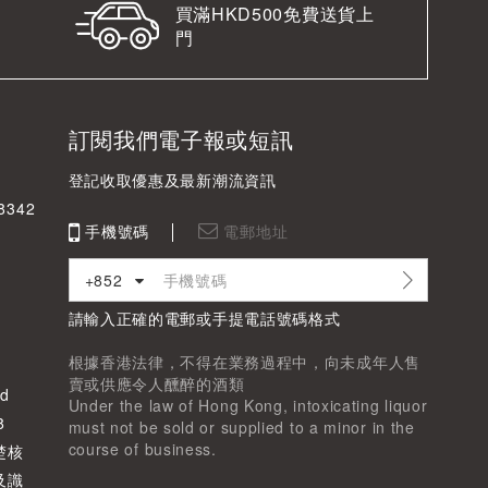
買滿HKD500免費送貨上
門
訂閱我們電子報或短訊
登記收取優惠及最新潮流資訊
342
手機號碼
電郵地址
+852
請輸入正確的電郵或手提電話號碼格式
根據香港法律，不得在業務過程中，向未成年人售
賣或供應令人醺醉的酒類
d
Under the law of Hong Kong, intoxicating liquor
8
must not be sold or supplied to a minor in the
course of business.
楚核
及識