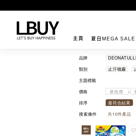
LBuy
主頁
夏日MEGA SAL
品牌
DEONATULL
類別
止汗噴霧
主題標籤
價格
-
排序
最符合結果
搜索條件
共
10
件產品
68
%
OFF