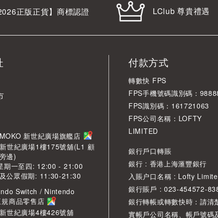
LClub 尊貴禮遇
2026
正版正貨】商標認證
址
付款方式
轉數快 FPS
FPS手機號碼識別碼：98888
市
FPS識別碼：161721063
FPS公司名稱：LOFTY
LIMITED
角 MOKO 新世紀廣場旗艦店
新世紀廣場1樓175號舖(L1 顧
銀行戶口轉賬
旁邊)
銀行 : 香港上海滙豐銀行
期一至四: 12:00 - 21:00
眾假期: 11:30-21:30
入賬户口名稱 : Lofty Limite
銀行賬戶 : 023-454572-83
ndo Switch / Nintendo
2 正規商品零售店
銀行轉帳或轉數快時：請清
O新世紀廣場4樓426號舖
實帳戶公司名稱、帳戶號碼