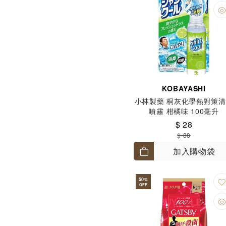
KOBAYASHI
小林製藥 桐灰化學熱對策
噴霧 柑橘味 100毫升
$ 28
$ 88
加入購物袋
50
%
OFF