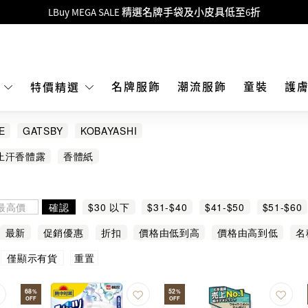
Goyard Hobo / Hobo Mini人氣限量特別版限時原價低至75折!
LBuy呈獻 - Hermès 及 Chanel 手袋及首飾原價低至6折，立即入手!
 Nintendo Switch / Nintendo Switch 2 正規商品零售店登陸MOKO 4樓4
MOKO 1樓175號鋪旗艦店特設名牌Hermès、CHANEL及LV專區！
名牌服飾
潮流服飾
童裝
護
E
特價精選
重要通告：銀行轉帳及轉數快付款注意事項
E
GATSBY
KOBAYASHI
購物滿HKD500即享免運費！
止汗香體露
香體紙
LBuy獲香港知識產權署頒發2026《正版正貨承諾》商標
LBuy MEGA SALE 精選名牌手袋及小皮具低至6折
確認
$30 以下
$31-$40
$41-$50
$51-$60
最新
促銷優惠
折扣
價格由低到高
價格由高到低
名
重置
僅顯示有貨
68
52
%
%
OFF
OFF