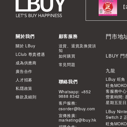
【
門市地
關於我們
顧客服務
關於 LBuy
送貨、退貨及換貨須
知
LClub 尊貴禮遇
LBUY 門
如何購買
成為供應商
常見問題
九龍
廣告合作
LBuy 旺
人才招募
聯絡我們
旺角MOKO
私隱政策
客服務中心
Whatsapp: +852
9888 8342
條款及細則
營業時間: 星
星期五至日及公
客⼾服務:
csorder@lbuy.com
LBuy Ninte
宣傳推廣:
Switch 
marketing@lbuy.hk
旺角MOK
採購合作: