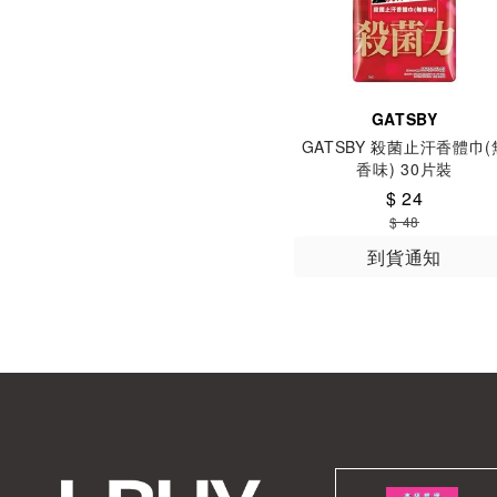
GATSBY
GATSBY 殺菌止汗香體巾(
香味) 30片裝
$ 24
$ 48
到貨通知