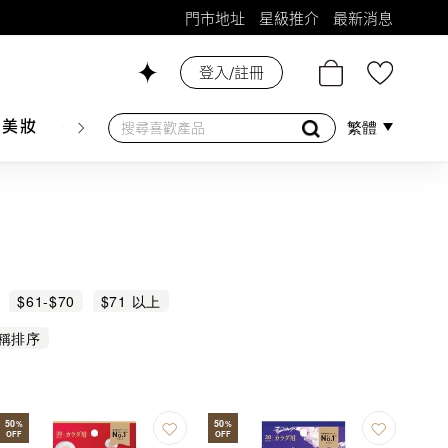
門市地址
星級推介
最新消息
登入/註冊
26號舖！
膚美妝
香水香薰
個人護理
母嬰護理
遊戲及精品
繁體
$61-$70
$71 以上
稱排序
50
50
%
%
OFF
OFF