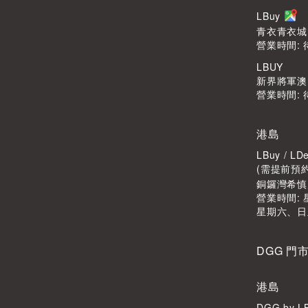
LBuy
青衣青衣城1
營業時間: 
LBUY
新界將軍澳Po
營業時間: 
港島
LBuy / 
(需提前預
銅鑼灣希慎廣
營業時間: 星
星期六、日
DGG 門
港島
DGG by 