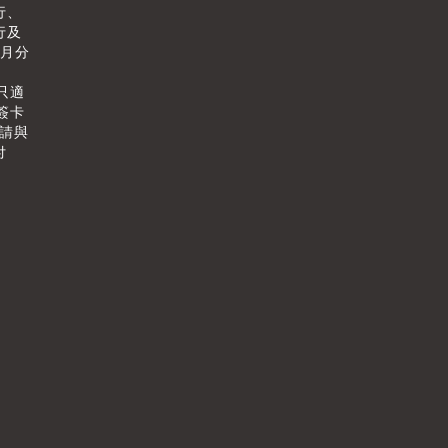
行、
行及
個月分
只適
簽卡
情請與
付