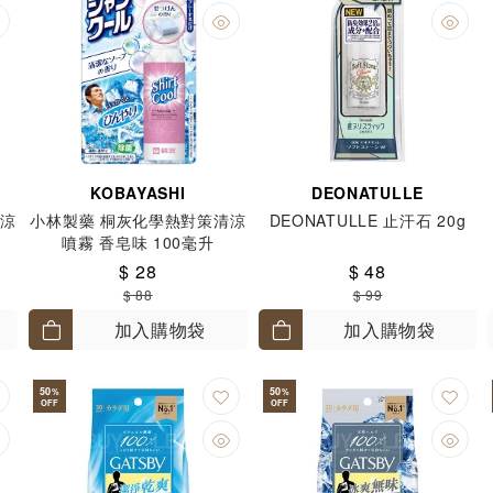
KOBAYASHI
DEONATULLE
清涼
小林製藥 桐灰化學熱對策清涼
DEONATULLE 止汗石 20g
噴霧 香皂味 100毫升
$ 28
$ 48
$ 88
$ 99
加入購物袋
加入購物袋
50
50
%
%
OFF
OFF