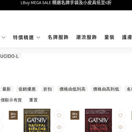
Goyard Hobo / Hobo Mini人氣限量特別版限時原價低至75折!
LBuy呈獻 - Hermès 及 Chanel 手袋及首飾原價低至6折，立即入手!
 Nintendo Switch / Nintendo Switch 2 正規商品零售店登陸MOKO 4樓4
MOKO 1樓175號鋪旗艦店特設名牌Hermès、CHANEL及LV專區！
名牌服飾
潮流服飾
童裝
護
E
特價精選
重要通告：銀行轉帳及轉數快付款注意事項
LUCIDO-L
購物滿HKD500即享免運費！
LBuy獲香港知識產權署頒發2026《正版正貨承諾》商標
LBuy MEGA SALE 精選名牌手袋及小皮具低至6折
最新
促銷優惠
折扣
價格由低到高
價格由高到低
名
重置
僅顯示有貨
33
33
%
%
OFF
OFF