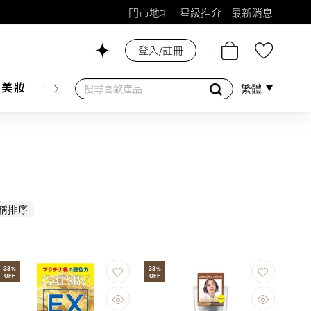
門市地址
星級推介
最新消息
登入/註冊
26號舖！
膚美妝
香水香薰
個人護理
母嬰護理
遊戲及精品
繁體
稱排序
33
33
%
%
OFF
OFF