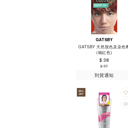
GATSBY
GATSBY 天然脫色及染色
(褐紅色)
$ 38
$ 57
到貨通知
33
%
OFF