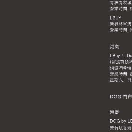
青衣青衣城1
營業時間: 
LBUY
新界將軍澳Po
營業時間: 
港島
LBuy / 
(需提前預
銅鑼灣希慎廣
營業時間: 星
星期六、日
DGG 門
港島
DGG by 
黃竹坑香港