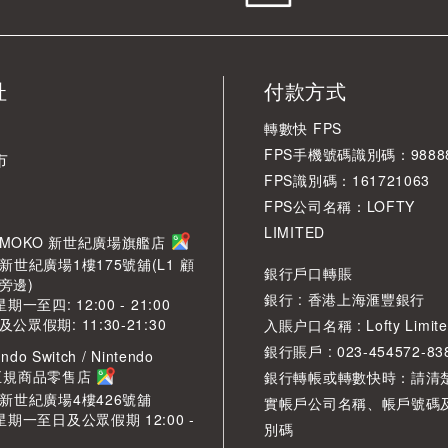
址
付款方式
轉數快 FPS
FPS手機號碼識別碼：98888
市
FPS識別碼：161721063
FPS公司名稱：LOFTY
LIMITED
角 MOKO 新世紀廣場旗艦店
新世紀廣場1樓175號舖(L1 顧
銀行戶口轉賬
旁邊)
銀行 : 香港上海滙豐銀行
期一至四: 12:00 - 21:00
眾假期: 11:30-21:30
入賬户口名稱 : Lofty Limite
銀行賬戶 : 023-454572-83
ndo Switch / Nintendo
2 正規商品零售店
銀行轉帳或轉數快時：請清
O新世紀廣場4樓426號舖
實帳戶公司名稱、帳戶號碼
星期一至日及公眾假期 12:00 -
別碼