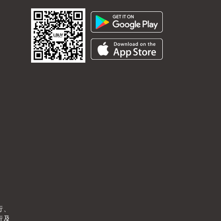
行、
行及