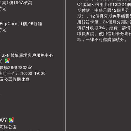
期1樓160A號鋪
Citibank 信用卡作12或24
待定
期付款（中銀只限12個月分
期），12個月分期免手續費
用於簽卡價，24個月分期以
pCorn, 1樓,05號鋪
價額外收取3%手續費，詳
待定
職員查詢。使用信用卡分期
款，一律不可儲購物積分。
LDeluxe 希慎廣場客戶服務中心
約)
場28樓2802室
期一至五:10:00-19:00
及公眾假期休息
市
LBUY
海洋公園