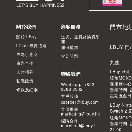
門市地
關於我們
顧客服務
關於 LBuy
送貨、退貨及換貨須
知
LClub 尊貴禮遇
LBUY 門
如何購買
成為供應商
常見問題
九龍
廣告合作
LBuy 旺
人才招募
聯絡我們
旺角MOKO
私隱政策
客服務中心
Whatsapp: +852
9888 8342
條款及細則
營業時間: 星
星期五至日及公
客⼾服務:
csorder@lbuy.com
LBuy Ninte
宣傳推廣:
Switch 
marketing@lbuy.hk
旺角MOK
採購合作:
營業時間: 
merchant@lbuy.hk
21:00