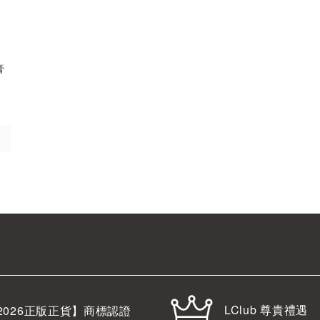
膏
LClub 尊貴禮遇
2026
正版正貨】商標認證