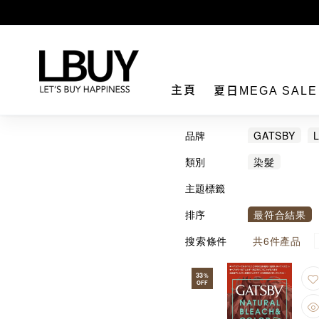
LBuy
主頁
夏日MEGA SAL
品牌
GATSBY
類別
染髮
主題標籤
排序
最符合結果
搜索條件
共
6
件產品
33
%
OFF