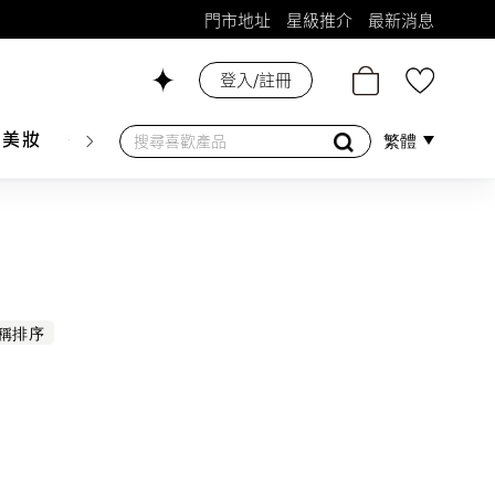
門市地址
星級推介
最新消息
登入/註冊
26號舖！
膚美妝
香水香薰
個人護理
母嬰護理
遊戲及精品
繁體
稱排序