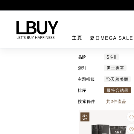
LBuy
主頁
夏日MEGA SAL
品牌
SK-II
類別
男士專區
主題標籤
天然美顏
排序
最符合結果
搜索條件
共
2
件產品
33
%
OFF