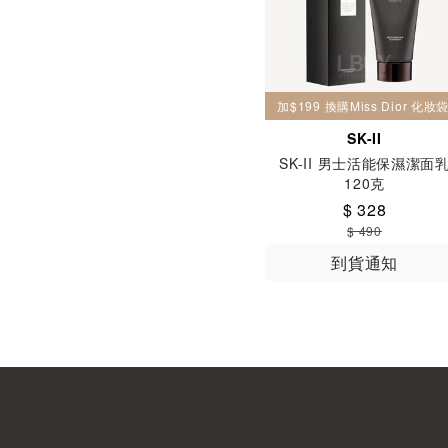
加$199 換購Miss Dior 化
SK-II
SK-II 男士活能保濕潔面
120克
$ 328
$ 490
到貨通知