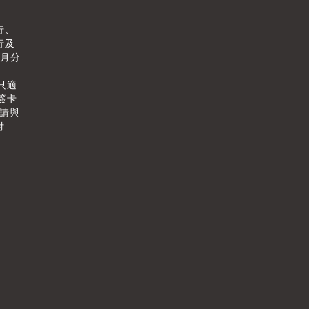
行、
行及
個月分
只適
簽卡
情請與
付