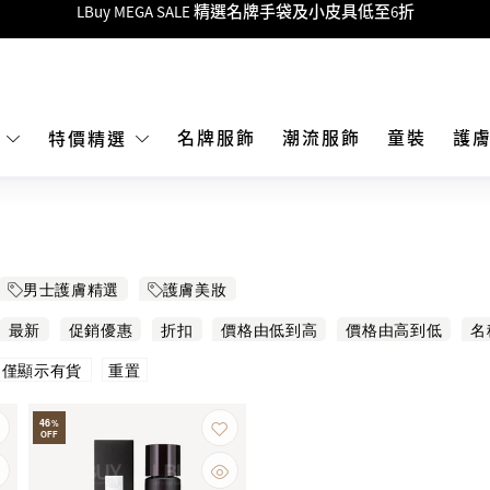
Goyard Hobo / Hobo Mini人氣限量特別版限時原價低至75折!
LBuy呈獻 - Hermès 及 Chanel 手袋及首飾原價低至6折，立即入手!
 Nintendo Switch / Nintendo Switch 2 正規商品零售店登陸MOKO 4樓4
MOKO 1樓175號鋪旗艦店特設名牌Hermès、CHANEL及LV專區！
名牌服飾
潮流服飾
童裝
護
E
特價精選
重要通告：銀行轉帳及轉數快付款注意事項
購物滿HKD500即享免運費！
LBuy獲香港知識產權署頒發2026《正版正貨承諾》商標
男士護膚精選
護膚美妝
LBuy MEGA SALE 精選名牌手袋及小皮具低至6折
最新
促銷優惠
折扣
價格由低到高
價格由高到低
名
重置
僅顯示有貨
46
%
OFF