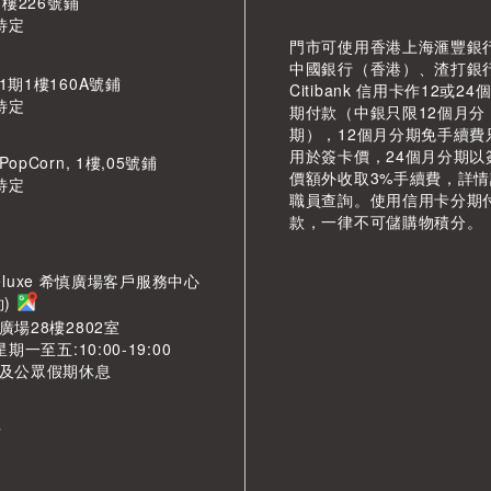
 樓226號鋪
待定
門市可使用香港上海滙豐銀
中國銀行（香港）、渣打銀
期1樓160A號鋪
Citibank 信用卡作12或24
待定
期付款（中銀只限12個月分
期），12個月分期免手續費
用於簽卡價，24個月分期以
pCorn, 1樓,05號鋪
價額外收取3%手續費，詳
待定
職員查詢。使用信用卡分期
款，一律不可儲購物積分。
LDeluxe 希慎廣場客戶服務中心
約)
場28樓2802室
期一至五:10:00-19:00
及公眾假期休息
市