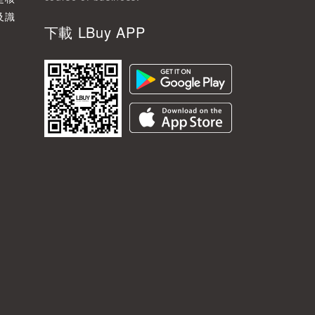
及識
下載 LBuy APP