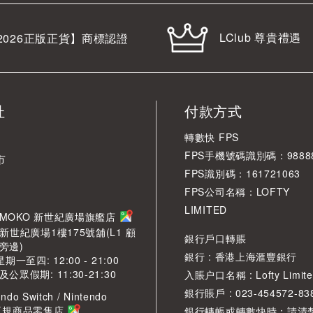
LClub 尊貴禮遇
2026
正版正貨】商標認證
址
付款方式
轉數快 FPS
FPS手機號碼識別碼：98888
市
FPS識別碼：161721063
FPS公司名稱：LOFTY
LIMITED
角 MOKO 新世紀廣場旗艦店
新世紀廣場1樓175號舖(L1 顧
銀行戶口轉賬
旁邊)
銀行 : 香港上海滙豐銀行
期一至四: 12:00 - 21:00
眾假期: 11:30-21:30
入賬户口名稱 : Lofty Limite
銀行賬戶 : 023-454572-83
ndo Switch / Nintendo
2 正規商品零售店
銀行轉帳或轉數快時：請清