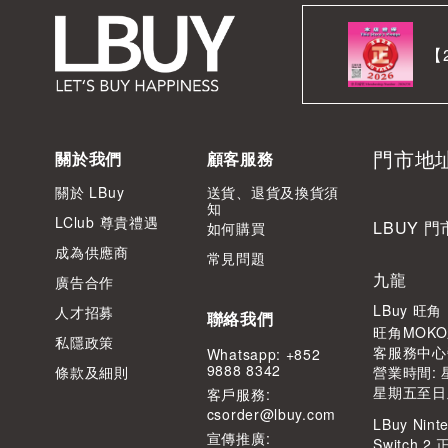
【
門市地
關於我們
顧客服務
關於 LBuy
送貨、退貨及換貨須
知
LClub 尊貴禮遇
LBUY 門
如何購買
成為供應商
常見問題
九龍
廣告合作
LBuy 旺
人才招募
聯絡我們
旺角MOKO
私隱政策
客服務中心
Whatsapp: +852
9888 8342
條款及細則
營業時間: 星
星期五至日及公
客⼾服務:
csorder@lbuy.com
LBuy Ninte
宣傳推廣:
Switch 