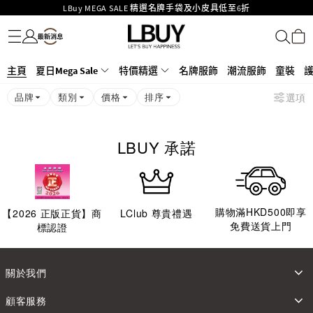
LBuy MEGA SALE 精選名牌手袋及小皮具低至6折
名牌服飾
潮流服飾
童裝
護膚美妝
香水香薰
個人護理
母嬰護理
遊戲及精品玩具
文儀用品
家居生活
電子產品
美食
醫藥保健
運動與戶外用品
Goyard Hobo / Hobo Mini人氣限量特別版限時原價低至75折!
LBuy呈獻 - Hermès 及 Chanel 手袋及首飾原價低至6折，立即入手!
LBuy Nintendo Switch / Nintendo Switch 2 正規商品零售店登陸MOKO 4樓
MOKO 1樓175號鋪旗艦店特設名牌Hermès、CHANEL及LV專區！
主頁
夏日Mega Sale
特價精選
名牌服飾
潮流服飾
童裝
426號舖！
重要通告：銀行轉帳及轉數快付款注意事項
品牌
類別
價格
排序
選項
購物滿HKD500即享免運費！
LBuy獲香港知識產權署頒發2026《正版正貨承諾》商標
LBUY 承諾
購物滿HKD500即享
【
2026
正版正貨】商
LClub 尊貴禮遇
免費送貨上門
標認證
關於我們
顧客服務