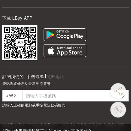
下載 LBuy APP
訂閱我們的
手機號碼
電郵地址
登記收取優惠及最新潮流資訊
請輸入正確的電郵或手提電話號碼格式
根據香港法律，不得在業務過程中，向未成年人售賣或供應令人醺醉的酒類
Under the law of Hong Kong, intoxicating liquor must not be sold or
LBuy 使用我們和第三方的 cookies 來改善您的