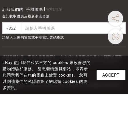
訂閱我們的
手機號碼
電郵地址
登記收取優惠及最新潮流資訊
請輸入正確的電郵或手提電話號碼格式
根據香港法律，不得在業務過程中，向未成年人售賣或供應令人醺醉的酒類
Under the law of Hong Kong, intoxicating liquor must not be sold or
LBuy 使用我們和第三方的 cookies 來改善您的
supplied to a minor in the course of business.
購物體驗和服務。 當您繼續瀏覽網站，即表示
您同意我們在您的電腦上放置 cookies。 您可
ACCEPT
以閱讀我們的私隱政策了解此類 cookies 的更
Copyright ©
2026
LBUY @ LOFTY LIMITED. All Rights Reserved.
多資訊。