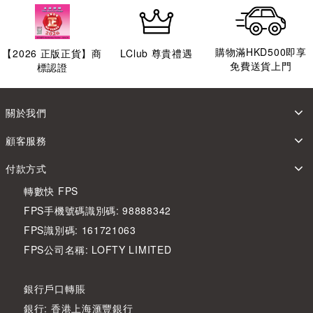
購物滿HKD500即享
【
2026
正版正貨】商
LClub 尊貴禮遇
免費送貨上門
標認證
關於我們
顧客服務
付款方式
轉數快 FPS
FPS手機號碼識別碼: 98888342
FPS識別碼: 161721063
FPS公司名稱: LOFTY LIMITED
銀行戶口轉賬
銀行: 香港上海滙豐銀行