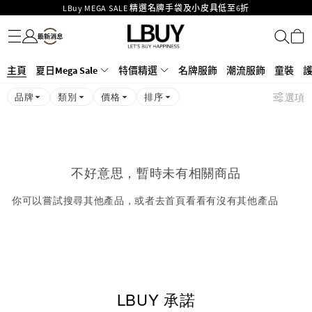
LBuy MEGA SALE 精選名牌手袋及小皮具低至6折
名牌服飾
潮流服飾
童裝
護膚美妝
香水香薰
個人護理
母嬰護理
遊戲及精品玩具
文儀用品
家居生活
電子產品
美食
醫藥保健
運動與戶外用品
Goyard Hobo / Hobo Mini人氣限量特別版限時原價低至75折!
LBuy呈獻 - Hermès 及 Chanel 手袋及首飾原價低至6折，立即入手!
LBuy Nintendo Switch / Nintendo Switch 2 正規商品零售店登陸MOKO 4樓
MOKO 1樓175號鋪旗艦店特設名牌Hermès、CHANEL及LV專區！
主頁
夏日Mega Sale
特價精選
名牌服飾
潮流服飾
童裝
426號舖！
重要通告：銀行轉帳及轉數快付款注意事項
品牌
類別
價格
排序
選項
購物滿HKD500即享免運費！
LBuy獲香港知識產權署頒發2026《正版正貨承諾》商標
不好意思，暫時未有相關商品
你可以嘗試搜尋其他產品，或者去首頁看看有沒有其他產品
LBUY 承諾