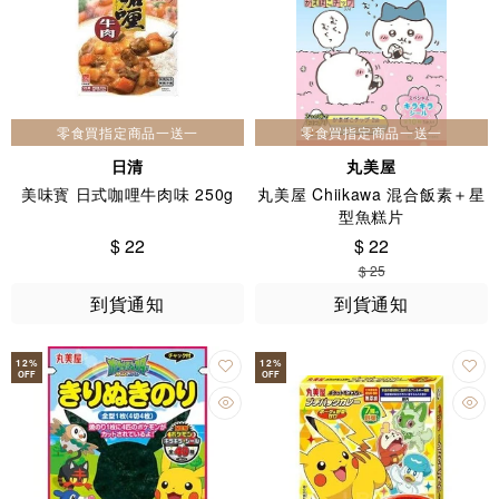
零食買指定商品一送一
零食買指定商品一送一
日清
丸美屋
美味寳 日式咖哩牛肉味 250g
丸美屋 Chiikawa 混合飯素＋星
型魚糕片
$ 22
$ 22
$ 25
到貨通知
到貨通知
12
%
12
%
OFF
OFF