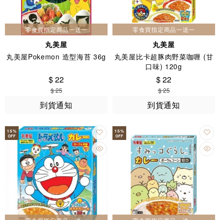
零食買指定商品一送一
零食買指定商品一送一
丸美屋
丸美屋
丸美屋Pokemon 造型海苔 36g
丸美屋比卡超豚肉野菜咖喱 (甘
口味) 120g
$ 22
$ 22
$ 25
$ 25
到貨通知
到貨通知
15
%
15
%
OFF
OFF