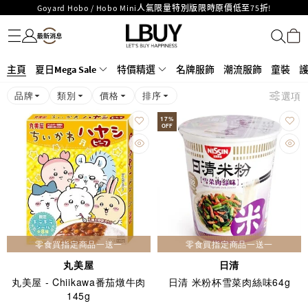
Goyard Hobo / Hobo Mini人氣限量特別版限時原價低至75折!
名牌服飾
潮流服飾
童裝
護膚美妝
香水香薰
個人護理
母嬰護理
遊戲及精品玩具
文儀用品
家居生活
電子產品
美食
醫藥保健
運動與戶外用品
LBuy呈獻 - Hermès 及 Chanel 手袋及首飾原價低至6折，立即入手!
LBuy Nintendo Switch / Nintendo Switch 2 正規商品零售店登陸MOKO 4樓
MOKO 1樓175號鋪旗艦店特設名牌Hermès、CHANEL及LV專區！
426號舖！
重要通告：銀行轉帳及轉數快付款注意事項
主頁
夏日Mega Sale
特價精選
名牌服飾
潮流服飾
童裝
購物滿HKD500即享免運費！
品牌
類別
價格
排序
選項
LBuy獲香港知識產權署頒發2026《正版正貨承諾》商標
LBuy MEGA SALE 精選名牌手袋及小皮具低至6折
17
%
OFF
零食買指定商品一送一
零食買指定商品一送一
丸美屋
日清
丸美屋 - Chiikawa番茄燉牛肉
日清 米粉杯雪菜肉絲味64g
145g