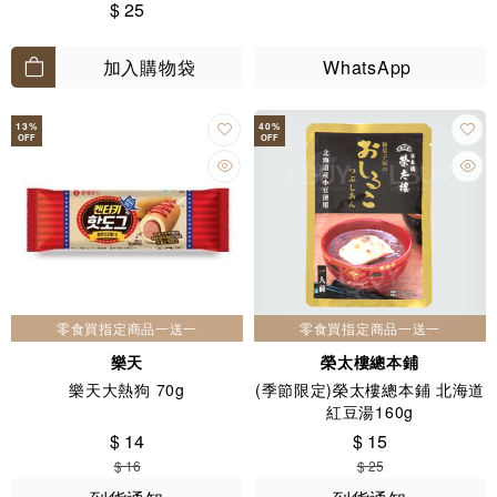
$ 25
加入購物袋
WhatsApp
13
%
40
%
OFF
OFF
零食買指定商品一送一
零食買指定商品一送一
樂天
榮太樓總本鋪
樂天大熱狗 70g
(季節限定)榮太樓總本鋪 北海道
紅豆湯160g
$ 14
$ 15
$ 16
$ 25