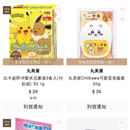
12
%
OFF
零食買指定商品一送一
零食買指定商品一送一
丸美屋
丸美屋
比卡超即沖粟米忌廉湯3食入(付
丸美屋Chiikawa可愛蛋形飯素
貼紙) 53.1g
20g
$ 29
$ 35
$ 33
到貨通知
到貨通知
16
%
OFF