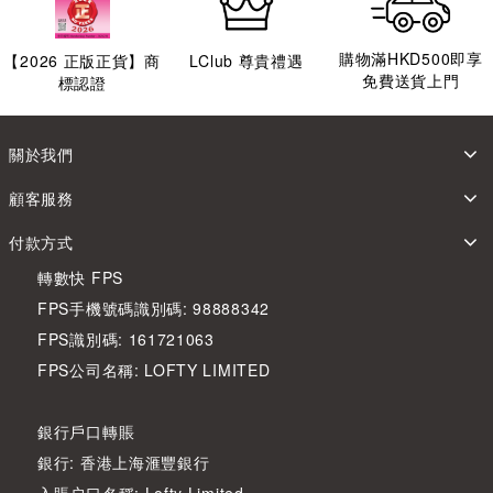
購物滿HKD500即享
【
2026
正版正貨】商
LClub 尊貴禮遇
免費送貨上門
標認證
關於我們
顧客服務
付款方式
轉數快 FPS
FPS手機號碼識別碼: 98888342
FPS識別碼: 161721063
FPS公司名稱: LOFTY LIMITED
銀行戶口轉賬
銀行: 香港上海滙豐銀行