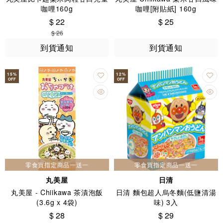
咖哩160g
咖哩[附貼紙] 160g
$ 22
$ 25
$ 26
到貨通知
到貨通知
15
%
12
%
OFF
OFF
零食買指定商品一送一
零食買指定商品一送一
丸美屋
日清
丸美屋 - Chiikawa 茶漬泡飯
日清 麵包超人烏冬麵(低鹽清湯
(3.6g x 4袋)
味) 3入
$ 28
$ 29