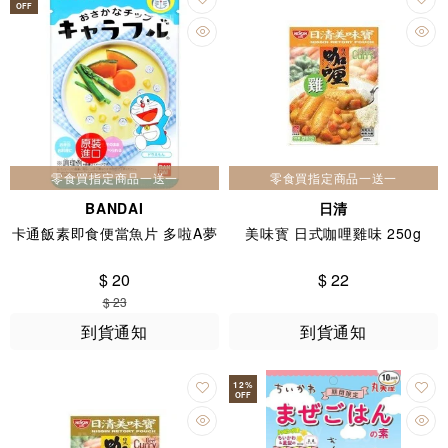
OFF
零食買指定商品一送一
零食買指定商品一送一
BANDAI
日清
卡通飯素即食便當魚片 多啦A夢
美味寳 日式咖哩雞味 250g
$ 20
$ 22
$ 23
到貨通知
到貨通知
12
%
OFF