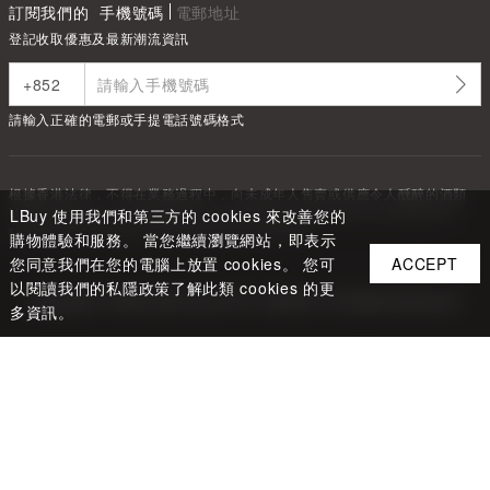
訂閱我們的
手機號碼
電郵地址
登記收取優惠及最新潮流資訊
請輸入正確的電郵或手提電話號碼格式
根據香港法律，不得在業務過程中，向未成年人售賣或供應令人醺醉的酒類
Under the law of Hong Kong, intoxicating liquor must not be sold or
LBuy 使用我們和第三方的 cookies 來改善您的
supplied to a minor in the course of business.
購物體驗和服務。 當您繼續瀏覽網站，即表示
您同意我們在您的電腦上放置 cookies。 您可
ACCEPT
以閱讀我們的私隱政策了解此類 cookies 的更
Copyright ©
2026
LBUY @ LOFTY LIMITED. All Rights Reserved.
多資訊。