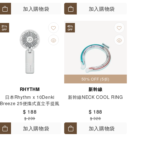
加入購物袋
加入購物袋
21
43
%
%
OFF
OFF
50% OFF (5折)
RHYTHM
新幹線
日本Rhythm x 10Denki
新幹線NECK COOL RING
Breeze 25便㩦式直立手提風
扇 忌廉白
$ 188
$ 188
$ 239
$ 328
加入購物袋
加入購物袋