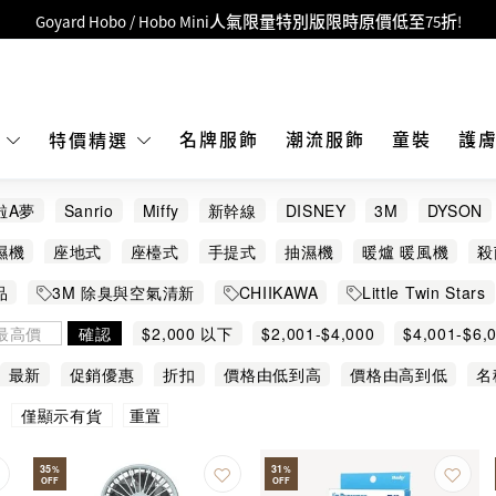
Goyard Hobo / Hobo Mini人氣限量特別版限時原價低至75折!
LBuy呈獻 - Hermès 及 Chanel 手袋及首飾原價低至6折，立即入手!
 Nintendo Switch / Nintendo Switch 2 正規商品零售店登陸MOKO 4樓4
MOKO 1樓175號鋪旗艦店特設名牌Hermès、CHANEL及LV專區！
名牌服飾
潮流服飾
童裝
護
E
特價精選
重要通告：銀行轉帳及轉數快付款注意事項
啦A夢
Sanrio
Miffy
新幹線
DISNEY
3M
DYSON
購物滿HKD500即享免運費！
Chiikawa
Clue Box
Diveblues
Double Clean
FAMIT
濕機
座地式
座檯式
手提式
抽濕機
暖爐 暖風機
殺
LBuy獲香港知識產權署頒發2026《正版正貨承諾》商標
MITSUBISHI
MOMAX
OCOOPA
ODOYO
PATAHTECH
蟎
其他
品
3M 除臭與空氣清新
CHIIKAWA
Little Twin Stars
LBuy MEGA SALE 精選名牌手袋及小皮具低至6折
OHOME
德國寶
惠而浦
東芝
開利
機配件
所有 Sanrio
Sanrio 其他熱門角色
Kuromi
確認
$2,000 以下
$2,001-$4,000
$4,001-$6,
$10,001 以上
最新
促銷優惠
折扣
價格由低到高
價格由高到低
名
重置
僅顯示有貨
35
31
%
%
OFF
OFF