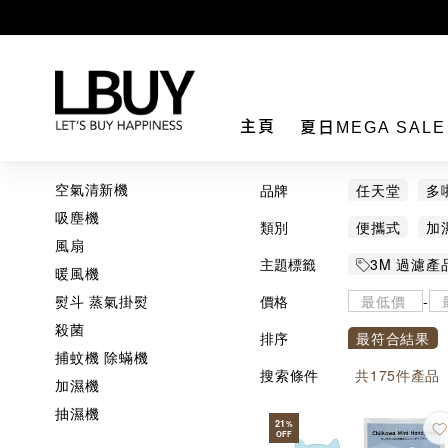
LBuy
主頁
夏日MEGA SAL
空氣清新機
品牌
任天堂
多
吸塵機
BALMUDA
類別
便攜式
加
風扇
Machino
眼鏡盒
除
主題標籤
3M 過濾產
暖風機
Thanko
Y
手機 / 手
熨斗 蒸氣掛熨
價格
-
殺菌
排序
最符合結果
捕蚊機 除蟎機
搜索條件
共
175
件產品
加濕機
抽濕機
21
%
OFF