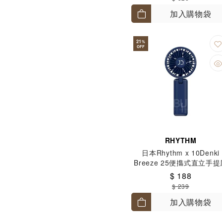
加入購物袋
21
%
OFF
RHYTHM
日本Rhythm x 10Denki
Breeze 25便㩦式直立手提
扇 深藍色
$ 188
$ 239
加入購物袋