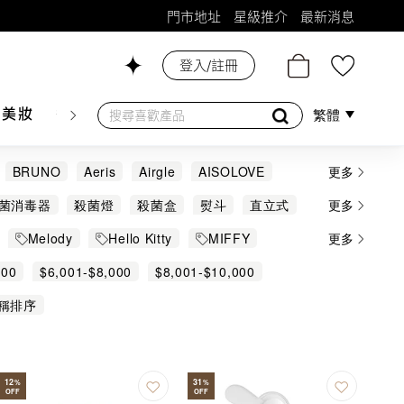
門市地址
星級推介
最新消息
登入/註冊
26號舖！
膚美妝
香水香薰
個人護理
母嬰護理
遊戲及精品
繁體
BRUNO
Aeris
Airgle
AISOLOVE
更多
EC
INKO
IONION
Levoit
Lumena
菌消毒器
殺菌燈
殺菌盒
熨斗
直立式
更多
PHILIPS
Rhythm
SAVEWO
SHARP
Melody
Hello Kitty
MIFFY
更多
電子用品
任天堂精品
新幹線
000
$6,001-$8,000
$8,001-$10,000
稱排序
12
31
%
%
OFF
OFF