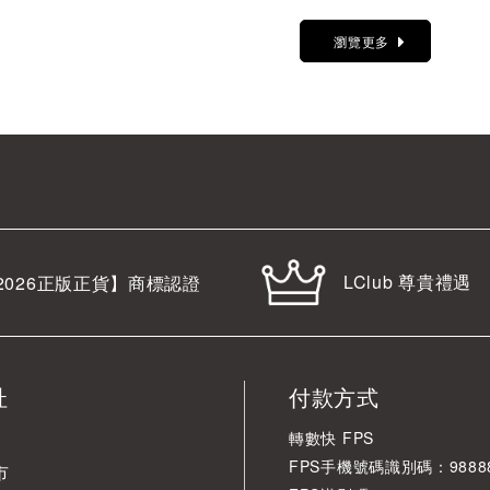
瀏覽更多
LClub 尊貴禮遇
2026
正版正貨】商標認證
址
付款方式
轉數快 FPS
FPS手機號碼識別碼：98888
市