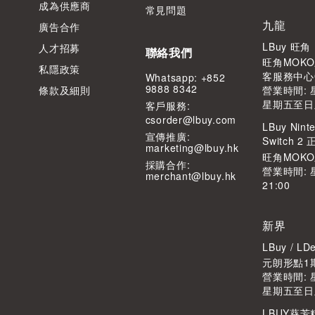
成為供應商
常見問題
九龍
廣告合作
LBuy 旺
人才招募
聯絡我們
旺角MOKO
私隱政策
客服務中心
Whatsapp: +852
9888 8342
條款及細則
營業時間: 星
星期五至日及公
客⼾服務:
csorder@lbuy.com
LBuy Ninte
宣傳推廣:
Switch 
marketing@lbuy.hk
旺角MOK
採購合作:
營業時間: 
merchant@lbuy.hk
21:00
新界
LBuy / 
元朗形點1期
營業時間: 星
星期五至日及公
LBUY葵