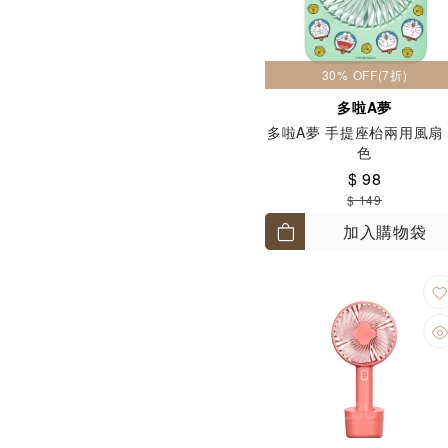
30% OFF(7折)
多啦A夢
多啦A夢 手提座枱兩用風扇
色
$ 98
$ 149
加入購物袋