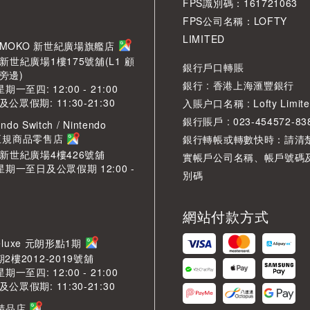
FPS識別碼：161721063
FPS公司名稱：LOFTY
LIMITED
角 MOKO 新世紀廣場旗艦店
新世紀廣場1樓175號舖(L1 顧
銀行戶口轉賬
旁邊)
銀行 : 香港上海滙豐銀行
期一至四: 12:00 - 21:00
眾假期: 11:30-21:30
入賬户口名稱 : Lofty Limite
銀行賬戶 : 023-454572-83
ndo Switch / Nintendo
2 正規商品零售店
銀行轉帳或轉數快時：請清
O新世紀廣場4樓426號舖
實帳戶公司名稱、帳戶號碼
星期一至日及公眾假期 12:00 -
別碼
網站付款方式
LDeluxe 元朗形點1期
2樓2012-2019號舖
期一至四: 12:00 - 21:00
眾假期: 11:30-21:30
芳精品店