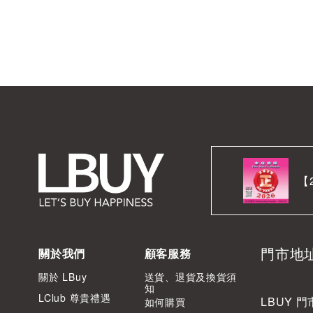
【
門市地
關於我們
顧客服務
關於 LBuy
送貨、退貨及換貨須
知
LClub 尊貴禮遇
LBUY 門
如何購買