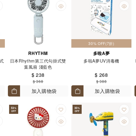
30% OFF(7折)
RHYTHM
多啦A夢
攜式
日本Rhythm第三代勾掛式雙
多啦A夢UV消毒機
葉風扇 淺藍色
$ 238
$ 268
$ 368
$ 388
加入購物袋
加入購物袋
53
30
%
%
OFF
OFF