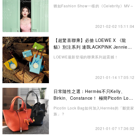
猶如Fashion Show一樣的《Celebrity》MV～
2021-02-02 15:11:04
【超驚喜聯乘】必搶 LOEWE X 《龍
貓》別注系列 連BLACKPINK Jennie也
悄悄入手了！
LOEWE最新登場的聯乘系列超震撼！
2021-01-14 17:05:12
日常隨性之選：Hermès不只Kelly、
Birkin、Constance！ 極簡Picotin Lock
水桶包讓你愛不釋手
Picotin Lock Bag如何加入Hermès的「斷貨家
族」？
2021-01-07 17:36:02