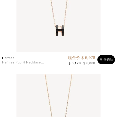
现金价 $ 5,978
Hermès
到货通知
Hermes Pop H Necklace
$ 6,128
$ 6,800
项链 1C 深海蓝配玫瑰镀金