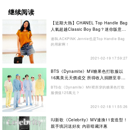
继续阅读
【近期大熱】CHANEL Top Handle Bag
人氣超越Classic Boy Bag？迷你版意想
不到的更高貴、精緻
連BLACKPINK Jennie也是Top Handle Bag
的用家啊！
2021-02-19 17:59:27
BTS《Dynamite》MV糖果色打歌服以
16萬美元天價成交 所得收入捐贈至非牟
利機構
BTS在《Dynamite》MV裡所穿的糖果色打歌
服價值125萬元？
2021-02-18 11:55:26
IU新歌《Celebrity》MV連換11套造型！
親手填詞送好友 內容暗藏洋蔥