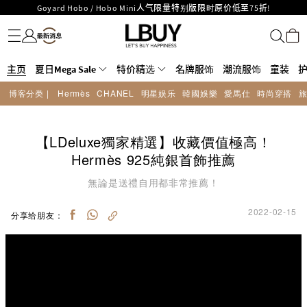
LBuy呈献 - Hermès 及 Chanel 手袋及首饰低至6折，立即入手!
名牌服饰
潮流服饰
童装
护肤美妆
香水香薰
个人护理
母婴护理
游戏及精品玩具
文仪用品
家居生活
电子产品
美食
医药保健
运动与户外用品
LBuy Nintendo Switch / Nintendo Switch 2 正规商品零售店登陆MOKO 4楼
MOKO 1楼175号铺旗舰店特设名牌Hermès、CHANEL及LV专区！
426号铺！
重要通告：银行转帐及转数快付款注意事项
主页
夏日Mega Sale
购物满HKD500即享免运费！
特价精选
名牌服饰
潮流服饰
童装
LBuy获香港知识产权署颁发2026《正版正货承诺》商标
博客分类 |
Hermès
CHANEL
明星娱乐
韓國娛樂
愛馬仕
時尚穿搭
LBuy MEGA SALE 精选名牌手袋及小皮具低至6折
Goyard Hobo / Hobo Mini人气限量特别版限时原价低至75折!
【LDeluxe獨家精選】收藏價值極高！
Hermès 925純銀首飾推薦
無論是送禮自用都非常推薦！
2022-02-15
分享给朋友：