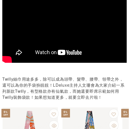
Twilly絲巾用途多多，除可以成為頭帶、髮帶、腰帶、領帶之外，
還可以為你的手袋扮靚靚！LDeluxe主持人文珊會為大家介紹一系
列新款Twilly，有型格款亦有仙氣款，而她還要即席示範如何用
Twilly裝飾袋款！如果想知道更多，就要立即去片啦！
6
6
6
%
%
%
OFF
OFF
OFF