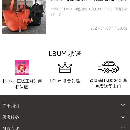
水桶包讓你愛不釋手
Picotin Lock Bag如何加入Hermès的「斷貨家
族」？
2021-01-07 17:36:02
LBUY 承诺
购物满HKD500即享
【
2026
正版正货】商
LClub 尊贵礼遇
免费送货上门
标认证
关于我们
顾客服务
付款方式