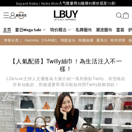
Goyard Hobo / Hobo Mini人气限量特别版限时原价低至75折!
名牌服饰
潮流服饰
童装
护肤美妆
香水香薰
个人护理
母婴护理
游戏及精品玩具
文仪用品
家居生活
电子产品
美食
医药保健
运动与户外用品
LBuy呈献 - Hermès 及 Chanel 手袋及首饰低至6折，立即入手!
LBuy Nintendo Switch / Nintendo Switch 2 正规商品零售店登陆MOKO 4楼
MOKO 1楼175号铺旗舰店特设名牌Hermès、CHANEL及LV专区！
426号铺！
重要通告：银行转帐及转数快付款注意事项
主页
夏日Mega Sale
特价精选
名牌服饰
潮流服饰
童装
购物满HKD500即享免运费！
博客分类 |
Hermès
CHANEL
明星娱乐
韓國娛樂
愛馬仕
時尚穿搭
LBuy获香港知识产权署颁发2026《正版正货承诺》商标
LBuy MEGA SALE 精选名牌手袋及小皮具低至6折
【人氣配搭】Twilly絲巾！為生活注入不一
樣！
LDeluxe主持人文珊會為大家介紹一系列新款Twilly，有型格款
亦有仙氣款，而她還要即席示範如何用Twilly裝飾袋款！