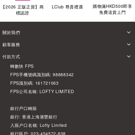
購物滿HKD500即享
【
2026
正版正貨】商
LClub 尊貴禮遇
免費送貨上門
標認證
關於我們
顧客服務
付款方式
轉數快 FPS
FPS手機號碼識別碼: 98888342
FPS識別碼: 161721063
FPS公司名稱: LOFTY LIMITED
銀行戶口轉賬
銀行: 香港上海滙豐銀行
入賬户口名稱: Lofty Limited
銀行賬戶: 023-454572-838