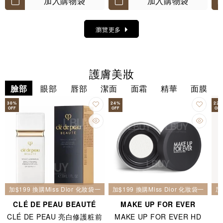
加入購物袋
加入購物袋
瀏覽更多
護膚美妝
臉部
眼部
唇部
潔面
面霜
精華
面膜
30
%
24
%
22
OFF
OFF
OFF
加$199 換購Miss Dior 化妝袋一個
加$199 換購Miss Dior 化妝袋一個
加
CLÉ DE PEAU BEAUTÉ
MAKE UP FOR EVER
CLÉ DE PEAU 亮白修護粧前
MAKE UP FOR EVER HD