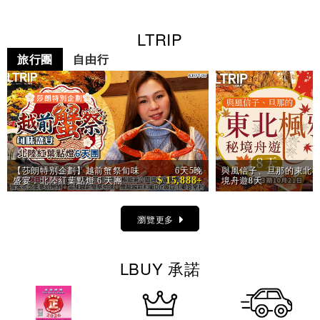
LTRIP
旅行團
自由行
【莎朗特別企劃】越前蟹祭旬味
6天5晚
與風信子、旦那的東北楓
$ 15,888+
盛宴．北陸紅葉點燈 6 天團
境舟遊8天
瀏覽更多
LBUY 承諾