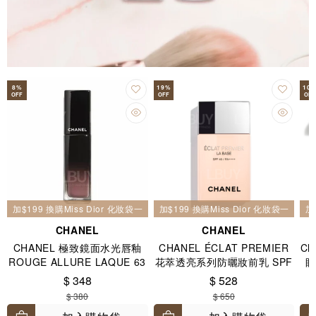
8
%
19
%
10
OFF
OFF
OFF
加$199 換購Miss Dior 化妝袋一個
加$199 換購Miss Dior 化妝袋一個
加
CHANEL
CHANEL
CHANEL 極致鏡面水光唇釉
CHANEL ÉCLAT PREMIER
Ch
ROUGE ALLURE LAQUE 63
花萃透亮系列防曬妝前乳 SPF
眼
ULTIMATE 玫瑰裸色
40 / PA++++ 30ml
$ 348
$ 528
$ 380
$ 650