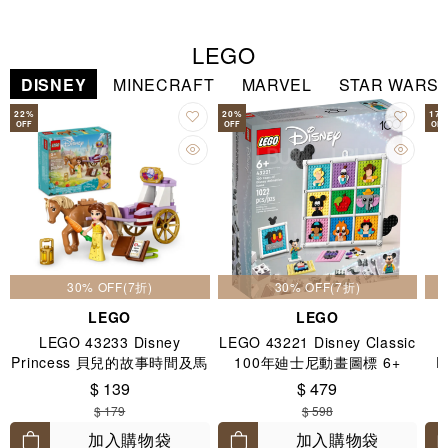
LEGO
DISNEY
MINECRAFT
MARVEL
STAR WARS
22
%
20
%
17
OFF
OFF
OFF
30% OFF(7折)
30% OFF(7折)
LEGO
LEGO
LEGO 43233 Disney
LEGO 43221 Disney Classic
Princess 貝兒的故事時間及馬
100年廸士尼動畫圖標 6+
P
車 5+
$ 139
$ 479
$ 179
$ 598
加入購物袋
加入購物袋