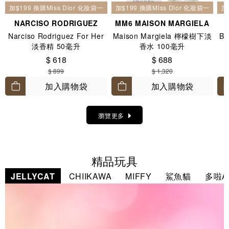
加$199 換購Miss Dior 化妝袋一個
加$199 換購Miss Dior 化妝袋一個
加
NARCISO RODRIGUEZ
MM6 MAISON MARGIELA
Narciso Rodriguez For Her
Maison Margiela 檸檬樹下淡
BV
淡香精 50毫升
香水 100毫升
$ 618
$ 688
$ 899
$ 1,320
加入購物袋
加入購物袋
瀏覽更多
精品玩具
JELLYCAT
CHIIKAWA
MIFFY
鯊魚貓
多啦A