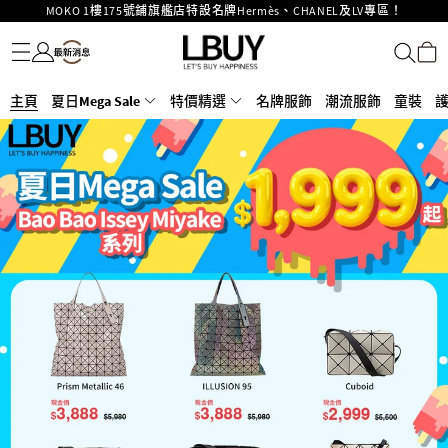
重要通告：銀行轉帳及轉數快付款注意事項
名牌服飾
潮流服飾
童裝
護膚美妝
香水香薰
個人護理
母嬰護理
遊戲及精品玩具
文儀用品
家居生活
電子產品
美食
醫藥保健
運動與戶外用品
購物滿HKD500即享免運費！
LBuy獲香港知識產權署頒發2026《正版正貨承諾》商標
LBuy MEGA SALE 精選名牌手袋及小皮具低至6折
主頁
夏日Mega Sale
Goyard Hobo / Hobo Mini人氣限量特別版限時原價低至75折!
特價精選
名牌服飾
潮流服飾
童裝
LBuy呈獻 - Hermès 及 Chanel 手袋及首飾原價低至6折，立即入手!
LBuy Nintendo Switch / Nintendo Switch 2 正規商品零售店登陸MOKO 4樓
MOKO 1樓175號鋪旗艦店特設名牌Hermès、CHANEL及LV專區！
426號舖！