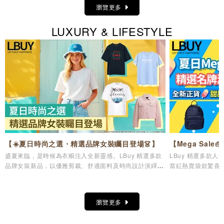
瀏覽更多
LUXURY & LIFESTYLE
【☀️夏日時尚之選・精選品牌女裝矚目登場👗】
【Mega Sal
盛夏來臨，是時候為衣櫥注入全新靈感。LBuy 精選多款
LBuy 精選多款
品牌女裝新品，以優雅剪裁、舒適面料及時尚設計演繹夏
當紅熱賣袋款驚喜
日造型美學，讓您輕鬆展現自信魅力與個人風格✨
儀逸品，輕鬆打造專
瀏覽更多