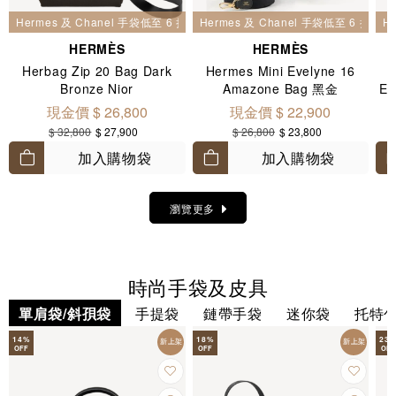
Hermes 及 Chanel 手袋低至 6 折
Hermes 及 Chanel 手袋低至 6 折
H
HERMÈS
HERMÈS
Herbag Zip 20 Bag Dark
Hermes Mini Evelyne 16
H
Bronze Nior
Amazone Bag 黑金
E
現金價 $ 26,800
現金價 $ 22,900
$ 32,800
$ 27,900
$ 26,800
$ 23,800
加入購物袋
加入購物袋
瀏覽更多
時尚手袋及皮具
單肩袋/斜孭袋
手提袋
鏈帶手袋
迷你袋
托特
14
%
18
%
23
新上架
新上架
OFF
OFF
OFF