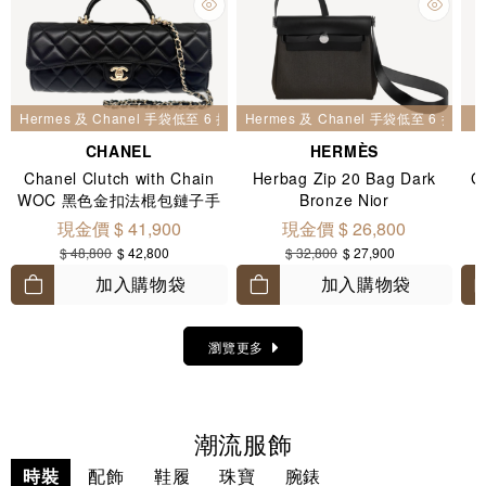
Hermes 及 Chanel 手袋低至 6 折
Hermes 及 Chanel 手袋低至 6 折
CHANEL
HERMÈS
Chanel Clutch with Chain
Herbag Zip 20 Bag Dark
G
WOC 黑色金扣法棍包鏈子手
Bronze Nior
拿包 AP5280
現金價 $ 41,900
現金價 $ 26,800
$ 48,800
$ 42,800
$ 32,800
$ 27,900
加入購物袋
加入購物袋
瀏覽更多
潮流服飾
時裝
配飾
鞋履
珠寶
腕錶