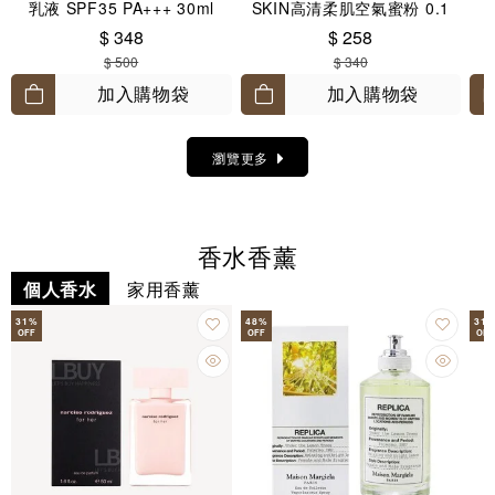
乳液 SPF35 PA+++ 30ml
SKIN高清柔肌空氣蜜粉 0.1
Translucent 8.5g
$ 348
$ 258
$ 500
$ 340
加入購物袋
加入購物袋
瀏覽更多
香水香薰
個人香水
家用香薰
31
%
48
%
31
OFF
OFF
OFF