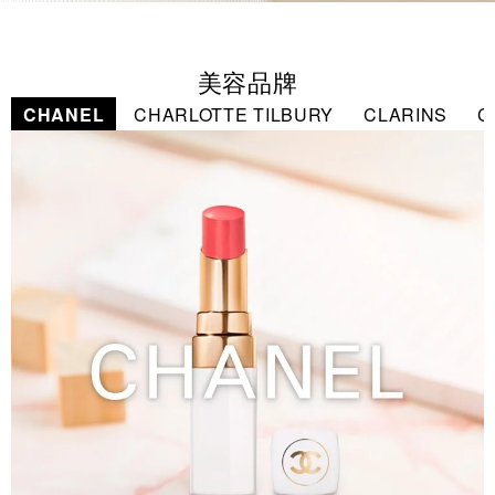
美容品牌
CHANEL
CHARLOTTE TILBURY
CLARINS
C