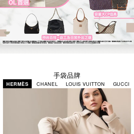
手袋品牌
HERMÈS
CHANEL
LOUIS VUITTON
GUCCI