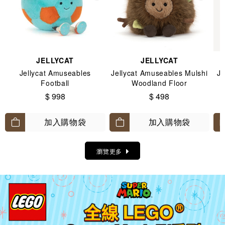
JELLYCAT
JELLYCAT
Jellycat Amuseables
Jellycat Amuseables Mulshi
Je
Football
Woodland Floor
$ 998
$ 498
加入購物袋
加入購物袋
瀏覽更多