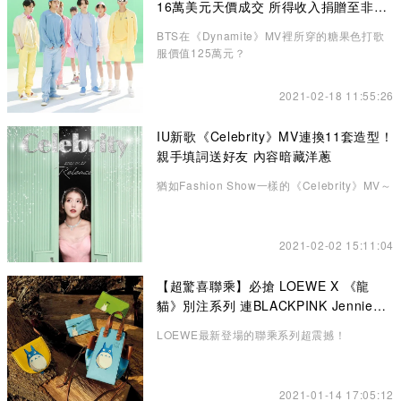
16萬美元天價成交 所得收入捐贈至非牟
利機構
BTS在《Dynamite》MV裡所穿的糖果色打歌
服價值125萬元？
2021-02-18 11:55:26
IU新歌《Celebrity》MV連換11套造型！
親手填詞送好友 內容暗藏洋蔥
猶如Fashion Show一樣的《Celebrity》MV～
2021-02-02 15:11:04
【超驚喜聯乘】必搶 LOEWE X 《龍
貓》別注系列 連BLACKPINK Jennie也
悄悄入手了！
LOEWE最新登場的聯乘系列超震撼！
2021-01-14 17:05:12