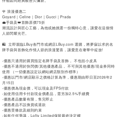
伴都如同經典般歷久彌新。
🌹
 浪漫優惠二
Goyard｜Celine｜Dior｜Gucci｜Prada
💼
手袋及
👑
首飾原價75折
潮流設計與匠心工藝，為他或她挑選一份獨特心意，讓愛在這個情
人節閃耀光芒。
🛍️
 立即親臨LBuy各門市或網店
LBuy.com
 選購，將夢寐以求的名
牌手袋與首飾化作情人節的浪漫驚喜，讓愛意在奢華中綻放!
-優惠只適用於購買指定名牌手袋及首飾， 不包括小皮具
-優惠不適用於快閃價/其他優惠產品， 不可與其他優惠/現金券同時
使用 （一切優惠設定以網站網店類別作標準）
-優惠以門市/網店顯示之價格計算為準，優惠期由即日至2026年2
月15日
-優惠價為現金價，可以現金及FPS付款
-如使用信用卡付款現金價產品，需另加2.5%手續費
-優惠產品數量有限，售完即止
-優惠產品不設換貨或退款
-優惠受條款及細則約束
-如有任何爭議，Lofty Limited保留最終決定權