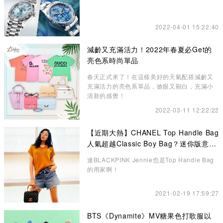
2022-04-01 15:22:40
減齡又充滿活力！2022年春夏必Get的
亮色系時尚單品
春天正式來了！在這樣美好的天氣配搭減齡又
充滿活力的亮色系單品，搶眼又顯白，充滿小
清新的感覺！
2022-03-11 12:22:22
【近期大熱】CHANEL Top Handle Bag
人氣超越Classic Boy Bag？迷你版意想
不到的更高貴、精緻
連BLACKPINK Jennie也是Top Handle Bag
的用家啊！
2021-02-19 17:59:27
BTS《Dynamite》MV糖果色打歌服以