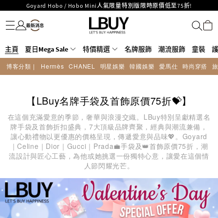
Goyard Hobo / Hobo Mini人氣限量特別版限時原價低至75折!
名牌服飾
潮流服飾
童裝
護膚美妝
香水香薰
個人護理
母嬰護理
遊戲及精品玩具
文儀用品
家居生活
電子產品
美食
醫藥保健
運動與戶外用品
LBuy呈獻 - Hermès 及 Chanel 手袋及首飾原價低至6折，立即入手!
LBuy Nintendo Switch / Nintendo Switch 2 正規商品零售店登陸MOKO 4樓
MOKO 1樓175號鋪旗艦店特設名牌Hermès、CHANEL及LV專區！
426號舖！
重要通告：銀行轉帳及轉數快付款注意事項
主頁
夏日Mega Sale
特價精選
名牌服飾
潮流服飾
童裝
購物滿HKD500即享免運費！
博客分類 |
Hermès
CHANEL
明星娛樂
韓國娛樂
愛馬仕
時尚穿搭
LBuy獲香港知識產權署頒發2026《正版正貨承諾》商標
LBuy MEGA SALE 精選名牌手袋及小皮具低至6折
【LBuy名牌手袋及首飾原價75折💝】
在這個充滿愛意的季節，奢華與浪漫交織。LBuy特別呈獻精選名
牌手袋及首飾折扣盛典，7大頂級品牌齊聚，經典與潮流兼備，
讓心動禮物以更優惠的價格呈現，傳遞愛意與品味💖。Goyard
｜Celine｜Dior｜Gucci｜Prada💼手袋及👑首飾原價75折，潮
流設計與匠心工藝，為他或她挑選一份獨特心意，讓愛在這個情
人節閃耀光芒。