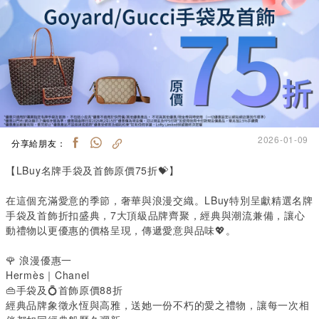
2026-01-09
分享給朋友：
【LBuy名牌手袋及首飾原價75折💝】
在這個充滿愛意的季節，奢華與浪漫交織。LBuy特別呈獻精選名牌
手袋及首飾折扣盛典，7大頂級品牌齊聚，經典與潮流兼備，讓心
動禮物以更優惠的價格呈現，傳遞愛意與品味
💖
。
🌹
 浪漫優惠一
Hermès｜Chanel
👜
手袋及
💍
首飾原價88折
經典品牌象徵永恆與高雅，送她一份不朽的愛之禮物，讓每一次相