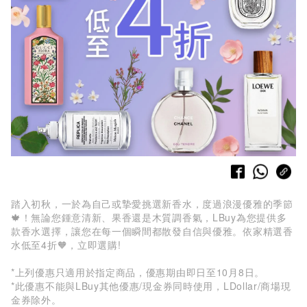
踏入初秋，一於為自己或摯愛挑選新香水，度過浪漫優雅的季節
🍁！無論您鍾意清新、果香還是木質調香氣，LBuy為您提供多
款香水選擇，讓您在每一個瞬間都散發自信與優雅。依家精選香
水低至4折🧡，立即選購!
*上列優惠只適用於指定商品，優惠期由即日至10月8日。
*此優惠不能與LBuy其他優惠/現金券同時使用，LDollar/商場現
金券除外。