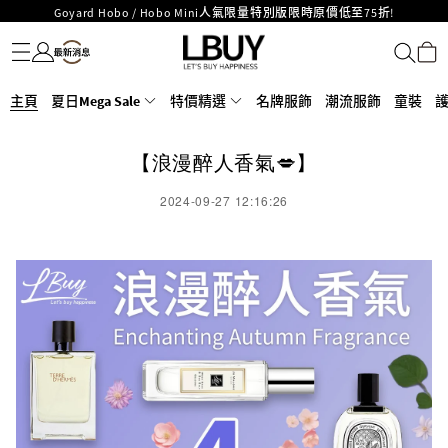
Goyard Hobo / Hobo Mini人氣限量特別版限時原價低至75折!
名牌服飾
潮流服飾
童裝
護膚美妝
香水香薰
個人護理
母嬰護理
遊戲及精品玩具
文儀用品
家居生活
電子產品
美食
醫藥保健
運動與戶外用品
LBuy呈獻 - Hermès 及 Chanel 手袋及首飾原價低至6折，立即入手!
LBuy Nintendo Switch / Nintendo Switch 2 正規商品零售店登陸MOKO 4樓
MOKO 1樓175號鋪旗艦店特設名牌Hermès、CHANEL及LV專區！
426號舖！
重要通告：銀行轉帳及轉數快付款注意事項
主頁
夏日Mega Sale
特價精選
名牌服飾
潮流服飾
童裝
購物滿HKD500即享免運費！
LBuy獲香港知識產權署頒發2026《正版正貨承諾》商標
【浪漫醉人香氣💋】
LBuy MEGA SALE 精選名牌手袋及小皮具低至6折
2024-09-27 12:16:26