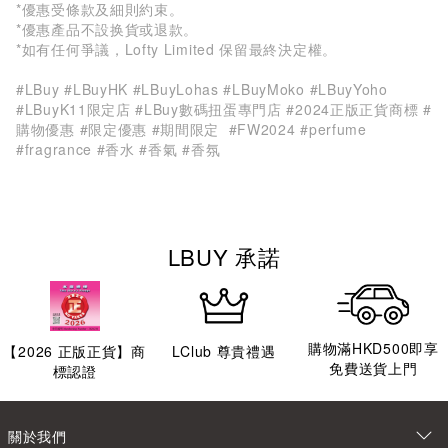
*優惠受條款及細則約束。
*優惠產品不設换貨或退款。
*如有任何爭議，Lofty Limited 保留最終決定權。
#LBuy #LBuyHK #LBuyLohas #LBuyMoko #LBuyYoho
#LBuyK11限定店 #LBuy數碼扭蛋專門店 #2024正版正貨商標 #
購物優惠 #限定優惠 #期間限定 #FW2024 #perfume
#fragrance #香水 #香氣 #香氛
LBUY 承諾
購物滿HKD500即享
【
2026
正版正貨】商
LClub 尊貴禮遇
免費送貨上門
標認證
關於我們