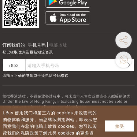
订阅我们的
手机号码
电邮地址
登记收取优惠及最新潮流资讯
请输入正确的电邮或手提电话号码格式
根据香港法律，不得在业务过程中，向未成年人售卖或供应令人醺醉的酒类
Under the law of Hong Kong, intoxicating liquor must not be sold or
supplied to a minor in the course of business.
LBuy 使用我们和第三方的 cookies 来改善您的
购物体验和服务。当您继续浏览网站，即表示您
同意我们在您的电脑上放置 cookies。您可以阅
接受
Copyright ©
2026
LBUY @ 深圳市驿商科技有限公司 All Rights
Reserved.
读我们的私隐政策了解此类 cookies 的更多资
粤ICP备2024310699号-2