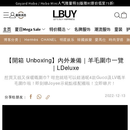
Goyard Hobo / Hobo Mini人气限量特别版限时原价低至75折!
名牌服饰
潮流服饰
童装
护肤美妆
香水香薰
个人护理
母婴护理
游戏及精品玩具
文仪用品
家居生活
电子产品
美食
医药保健
运动与户外用品
LBuy呈献 - Hermès 及 Chanel 手袋及首饰低至6折，立即入手!
LBuy Nintendo Switch / Nintendo Switch 2 正规商品零售店登陆MOKO 4楼
MOKO 1楼175号铺旗舰店特设名牌Hermès、CHANEL及LV专区！
426号铺！
重要通告：银行转帐及转数快付款注意事项
主页
夏日Mega Sale
特价精选
名牌服饰
潮流服饰
童装
购物满HKD500即享免运费！
博客分类 |
Hermès
CHANEL
明星娱乐
韓國娛樂
愛馬仕
時尚穿搭
LBuy获香港知识产权署颁发2026《正版正货承诺》商标
LBuy MEGA SALE 精选名牌手袋及小皮具低至6折
【開箱 Unboxing】內外兼備｜羊毛圍巾一覽
｜LDeluxe
想買又靚又保暖嘅圍巾? 咁您就唔可以錯過呢4款Gucci及LV嘅羊
毛圍巾啦！即刻睇Joyee示範點樣配襯啦！立即睇片！
2022-12-13
分享给朋友：