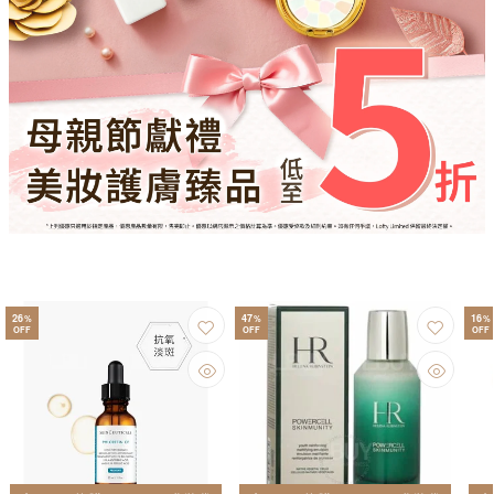
26
47
16
%
%
%
OFF
OFF
OFF