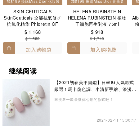
加$199 換購Miss Dior 化妝袋一個
加$199 換購Miss Dior 化妝袋一個
加
SKIN CEUTICALS
HELENA RUBINSTEIN
SkinCeuticals 全能抗氧修护
HELENA RUBINSTEIN 植物
Al
抗氧化精华 Phloretin CF
干细胞再生乳液 75ml
粉
30ml
$ 1,168
$ 918
$ 1,580
$ 1,740
加入购物袋
加入购物袋
继续阅读
【2021初春美甲圖鑑】日韓IG人氣款式
嚴選！馬卡龍色調、小清新手繪、浪漫乾
燥花
來挑選一款最讓你心動的款式吧！
2021-02-11 15:00:17