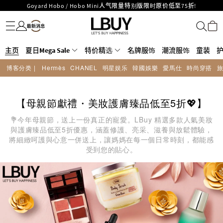
Goyard Hobo / Hobo Mini人气限量特别版限时原价低至75折!
名牌服饰
潮流服饰
童装
护肤美妆
香水香薰
个人护理
母婴护理
游戏及精品玩具
文仪用品
家居生活
电子产品
美食
医药保健
运动与户外用品
LBuy呈献 - Hermès 及 Chanel 手袋及首饰低至6折，立即入手!
LBuy Nintendo Switch / Nintendo Switch 2 正规商品零售店登陆MOKO 4楼
MOKO 1楼175号铺旗舰店特设名牌Hermès、CHANEL及LV专区！
426号铺！
重要通告：银行转帐及转数快付款注意事项
主页
夏日Mega Sale
特价精选
名牌服饰
潮流服饰
童装
购物满HKD500即享免运费！
博客分类 |
Hermès
CHANEL
明星娱乐
韓國娛樂
愛馬仕
時尚穿搭
LBuy获香港知识产权署颁发2026《正版正货承诺》商标
LBuy MEGA SALE 精选名牌手袋及小皮具低至6折
【母親節獻禮・美妝護膚臻品低至5折💖】
💐今年母親節，送上一份真正的寵愛。LBuy 精選多款人氣美妝
與護膚臻品低至5折優惠，涵蓋修護、亮采、滋養與放鬆體驗，
將細緻呵護與心意一併送上，讓媽媽在每一個日常時刻，都能感
受到您的貼心。