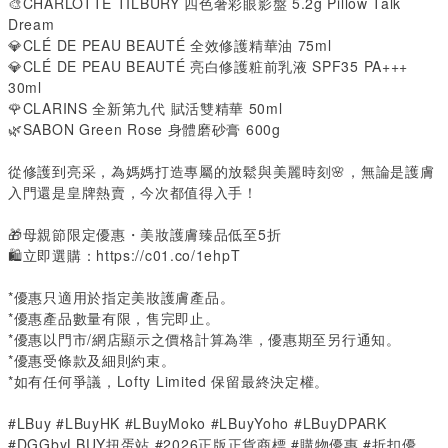
🎨
CHARLOTTE TILBURY
四色奢彩眼影盤
5.2g Pillow Talk
Dream
💎
CLÉ DE PEAU BEAUTÉ
全效修護精華油
75ml
💎
CLÉ DE PEAU BEAUTÉ
亮白修護粧前乳液
SPF35 PA+++
30ml
🌹
CLARINS
全新第九代 賦活雙精華
50ml
🌿
SABON Green Rose
身體磨砂膏
600g
從修護到亮采，為媽媽打造專屬的放鬆與美麗時刻🌸，無論是護膚
入門還是皇牌熱賣，今次都值得入手！
🎁母親節限定優惠・美妝護膚臻品低至
5
折
🛍️立即選購：
https://c01.co/1ehpT
*
優惠只適用於指定美妝護膚產品。
*
優惠產品數量有限，售完即止。
*
優惠以門市
/
網店顯示之價格計算為準，優惠期至另行通知。
*
優惠受條款及細則約束。
*
如有任何爭議，
Lofty Limited
保留最終決定權。
#LBuy #LBuyHK #LBuyMoko #LBuyYoho #LBuyDPARK
#DGGbyLBUY扭蛋站 #2026正版正貨商標 #購物優惠 #折扣優