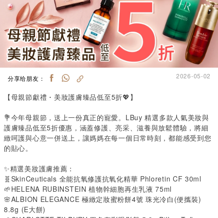
2026-05-02
分享给朋友：
【母親節獻禮・美妝護膚臻品低至
5
折💖】
💐今年母親節，送上一份真正的寵愛。
LBuy
精選多款人氣美妝與
護膚臻品低至
5
折優惠，涵蓋修護、亮采、滋養與放鬆體驗，將細
緻呵護與心意一併送上，讓媽媽在每一個日常時刻，都能感受到您
的貼心。
✨精選美妝護膚推薦：
🧬
SkinCeuticals
全能抗氧修護抗氧化精華
Phloretin CF 30ml
🌱
HELENA RUBINSTEIN
植物幹細胞再生乳液
75ml
🌸
ALBION ELEGANCE
極緻定妝蜜粉餅
4
號 珠光冷白
(
便攜裝
)
8.8g (E
大餅
)