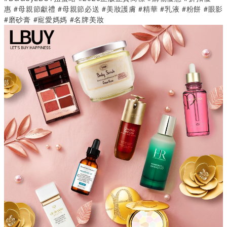
惠
#
母親節獻禮 #母親節必送
#
美妝護膚
#
精華
#
乳液 #粉餅 #眼影
#磨砂膏
#
寵愛媽媽
#
名牌美妝