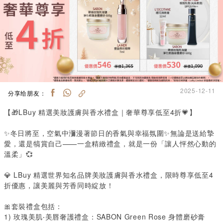
2025-12-11
分享给朋友：
【🎁
LBuy
精選美妝護膚與香水禮盒｜奢華尊享低至
4
折💗】
✨冬日將至，空氣中瀰漫著節日的香氣與幸福氛圍✨無論是送給摯
愛，還是犒賞自己——一盒精緻禮盒，就是一份「讓人怦然心動的
溫柔」💞
💎
LBuy
精選世界知名品牌美妝護膚與香水禮盒，限時尊享低至
4
折優惠，讓美麗與芳香同時綻放！
🎀套裝禮盒包括：
1️)
玫瑰美肌‧美唇奢護禮盒：
SABON Green Rose
身體磨砂膏