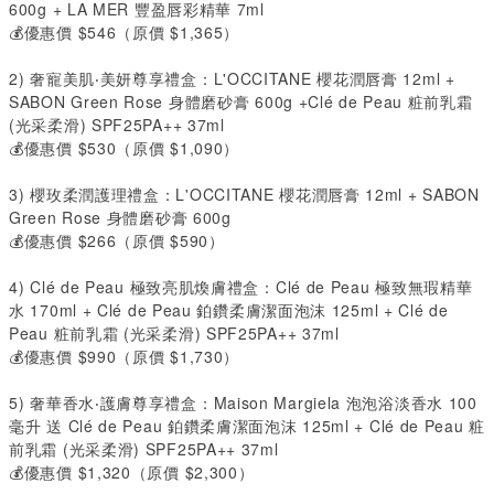
600g + LA MER
豐盈唇彩精華
7ml
💰優惠價
$546
（原價
$1,365
）
2️)
奢寵美肌‧美妍尊享禮盒：
L'OCCITANE
櫻花潤唇膏
12ml +
SABON Green Rose
身體磨砂膏
600g +Clé de Peau
粧前乳霜
(
光采柔滑
) SPF25PA++ 37ml
💰優惠價
$530
（原價
$1,090
）
3️)
櫻玫柔潤護理禮盒：
L'OCCITANE
櫻花潤唇膏
12ml + SABON
Green Rose
身體磨砂膏
600g
💰優惠價
$266
（原價
$590
）
4️)
Clé de
Peau
極致亮肌煥膚禮盒：
Clé de Peau
極致無瑕精華
水
170ml + Clé de Peau
鉑鑽柔膚潔面泡沫
125ml + Clé de
Peau
粧前乳霜
(
光采柔滑
) SPF25PA++ 37ml
💰優惠價
$990
（原價
$1,730
）
5️)
奢華香水‧護膚尊享禮盒：
Maison Margiela
泡泡浴淡香水
100
毫升 送
Clé de Peau
鉑鑽柔膚潔面泡沫
125ml + Clé de Peau
粧
前乳霜
(
光采柔滑
) SPF25PA++ 37ml
💰優惠價
$1,320
（原價
$2,300
）