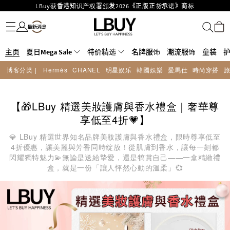
LBuy获香港知识产权署颁发2026《正版正货承诺》商标
名牌服饰
潮流服饰
童装
护肤美妆
香水香薰
个人护理
母婴护理
游戏及精品玩具
文仪用品
家居生活
电子产品
美食
医药保健
运动与户外用品
LBuy MEGA SALE 精选名牌手袋及小皮具低至6折
Goyard Hobo / Hobo Mini人气限量特别版限时原价低至75折!
LBuy呈献 - Hermès 及 Chanel 手袋及首饰低至6折，立即入手!
主页
LBuy Nintendo Switch / Nintendo Switch 2 正规商品零售店登陆MOKO 4楼
夏日Mega Sale
特价精选
名牌服饰
潮流服饰
童装
MOKO 1楼175号铺旗舰店特设名牌Hermès、CHANEL及LV专区！
426号铺！
博客分类 |
Hermès
CHANEL
明星娱乐
韓國娛樂
愛馬仕
時尚穿搭
重要通告：银行转帐及转数快付款注意事项
购物满HKD500即享免运费！
【🎁LBuy 精選美妝護膚與香水禮盒｜奢華尊
享低至4折💗】
💎 LBuy 精選世界知名品牌美妝護膚與香水禮盒，限時尊享低至
4折優惠，讓美麗與芳香同時綻放！從肌膚到香水，讓每一刻都
閃耀獨特魅力💫無論是送給摯愛，還是犒賞自己——一盒精緻禮
盒，就是一份「讓人怦然心動的溫柔」💞