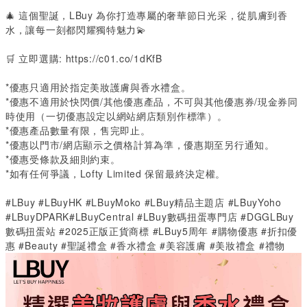
🎄
這個聖誕，
LBuy
為你打造專屬的奢華節日光采，從肌膚到香
水，讓每一刻都閃耀獨特魅力💫
🛒
立即選購
:
https://c01.co/1dKfB
*
優惠只適用於指定美妝護膚與香水禮盒。
*
優惠不適用於快閃價
/
其他優惠產品，不可與其他優惠券
/
現金券同
時使用（一切優惠設定以網站網店類別作標準）。
*
優惠產品數量有限，售完即止。
*
優惠以門市
/
網店顯示之價格計算為準，優惠期至另行通知。
*
優惠受條款及細則約束。
*
如有任何爭議，
Lofty Limited
保留最終決定權。
#LBuy #LBuyHK #LBuyMoko #LBuy精品主題店 #LBuyYoho
#LBuyDPARK#LBuyCentral #LBuy數碼扭蛋專門店 #DGGLBuy
數碼扭蛋站 #2025正版正貨商標 #LBuy5周年 #購物優惠 #折扣優
惠 #Beauty #聖誕禮盒 #香水禮盒 #美容護膚 #美妝禮盒 #禮物