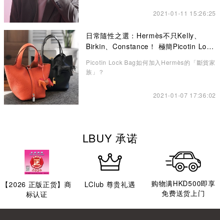
2021-01-11 15:26:25
日常隨性之選：Hermès不只Kelly、
Birkin、Constance！ 極簡Picotin Lock
水桶包讓你愛不釋手
Picotin Lock Bag如何加入Hermès的「斷貨家
族」？
2021-01-07 17:36:02
LBUY 承诺
购物满HKD500即享
【
2026
正版正货】商
LClub 尊贵礼遇
免费送货上门
标认证