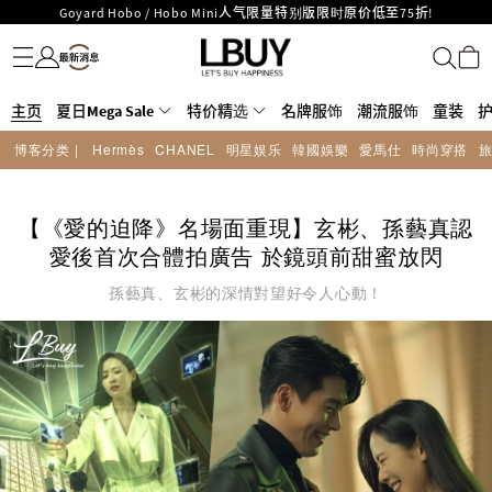
LBuy呈献 - Hermès 及 Chanel 手袋及首饰低至6折，立即入手!
名牌服饰
潮流服饰
童装
护肤美妆
香水香薰
个人护理
母婴护理
游戏及精品玩具
文仪用品
家居生活
电子产品
美食
医药保健
运动与户外用品
LBuy Nintendo Switch / Nintendo Switch 2 正规商品零售店登陆MOKO 4楼
MOKO 1楼175号铺旗舰店特设名牌Hermès、CHANEL及LV专区！
426号铺！
重要通告：银行转帐及转数快付款注意事项
主页
夏日Mega Sale
特价精选
名牌服饰
潮流服饰
童装
购物满HKD500即享免运费！
LBuy获香港知识产权署颁发2026《正版正货承诺》商标
博客分类 |
Hermès
CHANEL
明星娱乐
韓國娛樂
愛馬仕
時尚穿搭
LBuy MEGA SALE 精选名牌手袋及小皮具低至6折
【《愛的迫降》名場面重現】玄彬、孫藝真認
愛後首次合體拍廣告 於鏡頭前甜蜜放閃
孫藝真、玄彬的深情對望好令人心動！