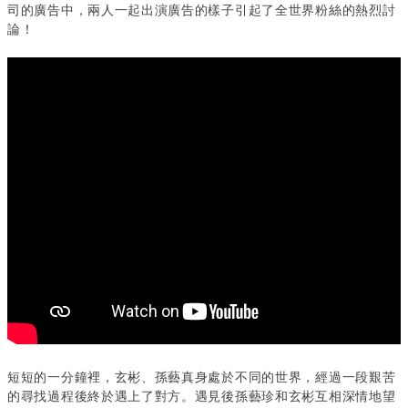
司的廣告中，兩人一起出演廣告的樣子引起了全世界粉絲的熱烈討
論！
短短的一分鐘裡，玄彬、孫藝真身處於不同的世界，經過一段艱苦
的尋找過程後終於遇上了對方。遇見後孫藝珍和玄彬互相深情地望