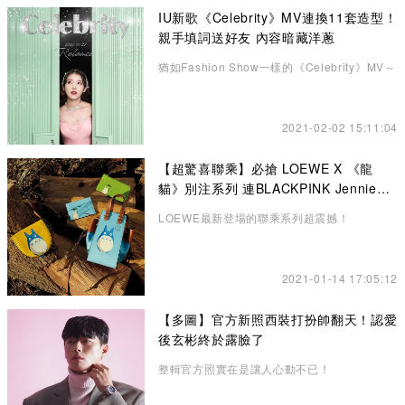
IU新歌《Celebrity》MV連換11套造型！
親手填詞送好友 內容暗藏洋蔥
猶如Fashion Show一樣的《Celebrity》MV～
2021-02-02 15:11:04
【超驚喜聯乘】必搶 LOEWE X 《龍
貓》別注系列 連BLACKPINK Jennie也
悄悄入手了！
LOEWE最新登場的聯乘系列超震撼！
2021-01-14 17:05:12
【多圖】官方新照西裝打扮帥翻天！認愛
後玄彬終於露臉了
整輯官方照實在是讓人心動不已！