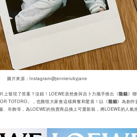
圖片來源：Instagram@jennierubyjane
片上發現了答案？沒錯！
LOEWE
居然會與
吉卜力攜手推出《
龍貓
》聯
OR TOTORO
」
，也難怪大家會這樣興奮和驚喜！以《
龍貓
》為創作
、吊飾等，為LOEWE
的熱賣商品換上可愛新裝，將
LOEWE
的人氣