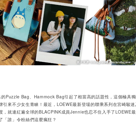
出的
Puzzle Bag
、
Hammock Bag
引起了相當高的話題性，這個極具獨
牌引來不少女生青睞！最近，
LOEWE
最新登場的聯乘系列在宮崎駿迷
度，就連紅遍全球的
BLACPINK
成員
Jennie
也忍不住入手了
LOEWE
最
了「誰」令粉絲們這麼瘋狂？