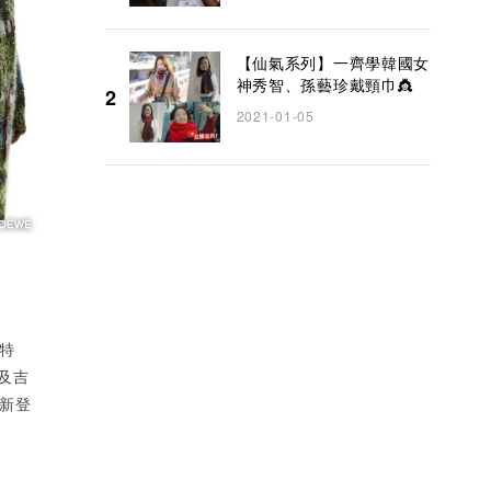
季系列以淡雅白色為主導
【仙氣系列】一齊學韓國女
神秀智、孫藝珍戴頸巾👸
2
2021-01-05
特
及吉
新登