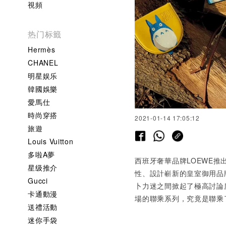
視頻
热门标籤
Hermès
CHANEL
明星娱乐
韓國娛樂
愛馬仕
時尚穿搭
2021-01-14 17:05:12
旅遊
Louis Vuitton
多啦A夢
西班牙奢華品牌LOEWE
推
星级推介
性、設計嶄新的皇室御用品
Gucci
卜力迷之間掀起了極高討論
卡通動漫
場的聯乘系列，究竟是聯乘
送禮活動
迷你手袋