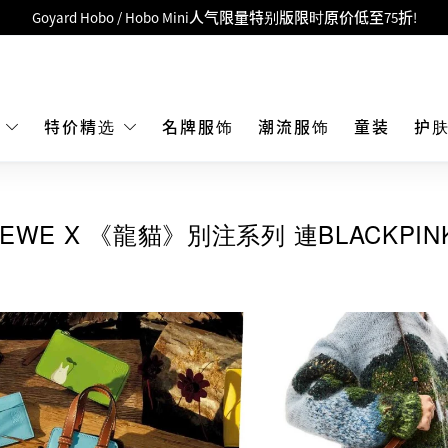
LBuy呈献 - Hermès 及 Chanel 手袋及首饰低至6折，立即入手!
 Nintendo Switch / Nintendo Switch 2 正规商品零售店登陆MOKO 4楼4
MOKO 1楼175号铺旗舰店特设名牌Hermès、CHANEL及LV专区！
重要通告：银行转帐及转数快付款注意事项
E
特价精选
名牌服饰
潮流服饰
童装
护
购物满HKD500即享免运费！
LBuy获香港知识产权署颁发2026《正版正货承诺》商标
WE X 《龍貓》別注系列 連BLACKPINK
LBuy MEGA SALE 精选名牌手袋及小皮具低至6折