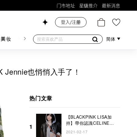
门市地址
星级推介
最新消息
26号铺！
登入/注册
肤美妆
香水香薰
个人护理
母婴护理
游戏及精品
简体
 Jennie也悄悄入手了！
热门文章
【BLACKPINK LISA加
持】帶你認識CELINE
1
TRIOMPHE BAG
2021-02-17
COLLECTION！ 2021夏