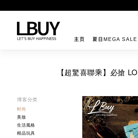
LBuy
主页
夏日MEGA SAL
【超驚喜聯乘】必搶 LOE
博客分类
时尚
美妝
生活風格
精品玩具