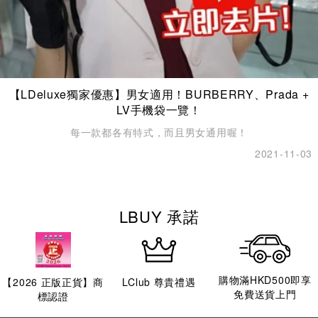
【LDeluxe獨家優惠】男女適用！BURBERRY、Prada +
LV手機袋一覽！
每一款都各有特式，而且男女通用喔！
2021-11-03
LBUY 承諾
購物滿HKD500即享
【
2026
正版正貨】商
LClub 尊貴禮遇
免費送貨上門
標認證