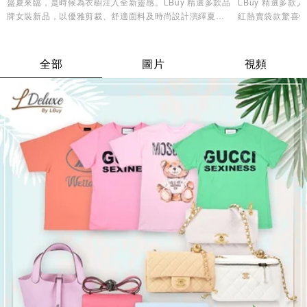
盛夏來臨，是時候為衣櫥注入全新靈感。LBuy 精選多款品
LBuy 精選多
牌女裝新品，以優雅剪裁、舒適面料及時尚設計演繹夏日
紅熱賣袋款驚喜優
造型美學，讓您輕鬆展現自信魅力與個人風格✨
逸品，輕鬆打造專
全部
圖片
視頻