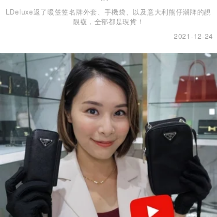
LDeluxe返了暖笠笠名牌外套、手機袋、以及意大利熊仔潮牌的靚
靚襪，全部都是現貨！
2021-12-24