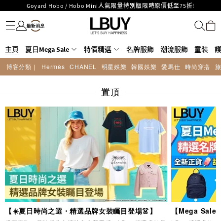
Goyard Hobo / Hobo Mini人氣限量特別版限時原價低至75折!
名牌服飾
潮流服飾
童裝
護膚美妝
香水香薰
個人護理
母嬰護理
遊戲及精品玩具
文儀用品
家居生活
電子產品
美食
醫藥保健
運動與戶外用品
LBuy呈獻 - Hermès 及 Chanel 手袋及首飾原價低至6折，立即入手!
LBuy Nintendo Switch / Nintendo Switch 2 正規商品零售店登陸MOKO 4樓
MOKO 1樓175號鋪旗艦店特設名牌Hermès、CHANEL及LV專區！
426號舖！
主頁
夏日Mega Sale
重要通告：銀行轉帳及轉數快付款注意事項
特價精選
名牌服飾
潮流服飾
童裝
購物滿HKD500即享免運費！
博客分類 |
Hermès
CHANEL
明星娛樂
韓國娛樂
愛馬仕
時尚穿搭
LBuy獲香港知識產權署頒發2026《正版正貨承諾》商標
LBuy MEGA SALE 精選名牌手袋及小皮具低至6折
置頂
【☀️夏日時尚之選・精選品牌女裝矚目登場👗】
【Mega Sa