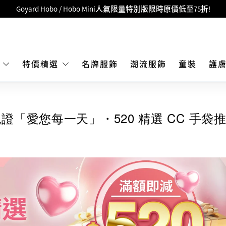
Goyard Hobo / Hobo Mini人氣限量特別版限時原價低至75折!
LBuy呈獻 - Hermès 及 Chanel 手袋及首飾原價低至6折，立即入手!
 Nintendo Switch / Nintendo Switch 2 正規商品零售店登陸MOKO 4樓4
MOKO 1樓175號鋪旗艦店特設名牌Hermès、CHANEL及LV專區！
E
特價精選
名牌服飾
潮流服飾
童裝
護
重要通告：銀行轉帳及轉數快付款注意事項
購物滿HKD500即享免運費！
見證「愛您每一天」・520 精選 CC 手袋
LBuy獲香港知識產權署頒發2026《正版正貨承諾》商標
LBuy MEGA SALE 精選名牌手袋及小皮具低至6折