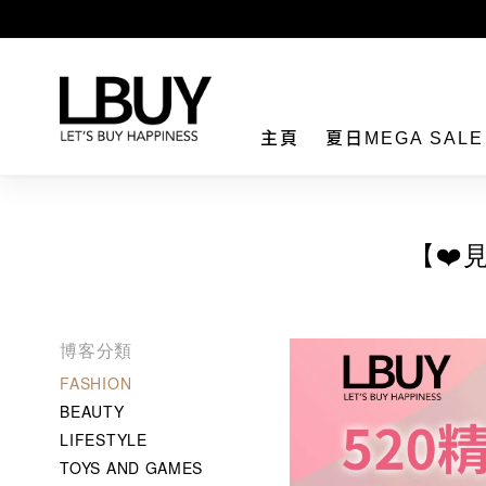
LBuy
主頁
夏日MEGA SAL
【❤️
博客分類
FASHION
BEAUTY
LIFESTYLE
TOYS AND GAMES