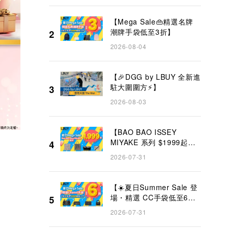
【Mega Sale👜精選名牌
潮牌手袋低至3折】
2
2026-08-04
【🎉DGG by LBUY 全新進
駐大圍圍方⚡】
3
2026-08-03
【BAO BAO ISSEY
MIYAKE 系列 $1999起
4
✨】
2026-07-31
【☀️夏日Summer Sale 登
場・精選 CC手袋低至6折
5
👜】
2026-07-31