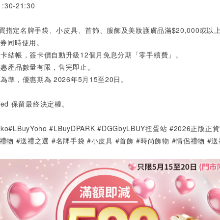
1:30-21:30
買指定名牌手袋、小皮具、首飾、服飾及美妝護膚品滿
$20,000
或以
金券同時使用。
用卡結帳，簽卡價自動升級
12
個月免息分期「零手續費」。
優惠產品數量有限，售完即止。
算為準，優惠期為
2026
年
5
月
15
至
20
日。
ited
保留最終決定權。
yMoko#LBuyYoho #LBuyDPARK #DGGbyLBUY扭蛋站 #2026正版
0禮物 #送禮之選 #名牌手袋 #小皮具 #首飾 #時尚飾物 #情侶禮物 #