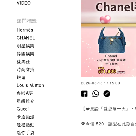
VIDEO
熱門標籤
Hermès
CHANEL
明星娛樂
韓國娛樂
愛馬仕
時尚穿搭
旅遊
2026-05-15 17:15:00
Louis Vuitton
多啦A夢
星級推介
【❤️見證「愛您每一天」・
Gucci
卡通動漫
💖今個
520
，讓愛在此刻自
送禮活動
迷你手袋