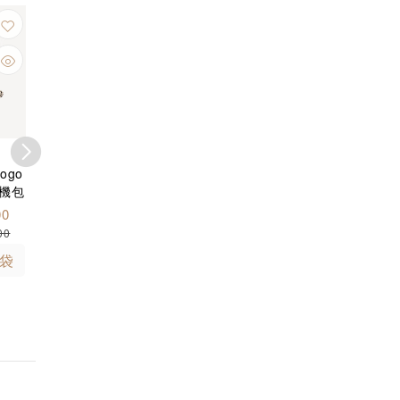
16
20
5
%
%
%
OFF
OFF
OFF
限時優惠
限時優
Chanel
Chanel
Ch
ogo
Chanel 牛仔布及金色
Chanel Kelly 手柄鏈
Chanel S
機包
金屬 深藍與橘 鏈帶包
帶手袋 黑色 AP3237
CF A
8
AP5094
00
現金價 $ 29,900
現金價 $ 29,900
現金價 $
00
$ 30,900
$ 36,800
$ 31,000
$ 38,800
$ 31,000
袋
到貨通知
加入購物袋
加