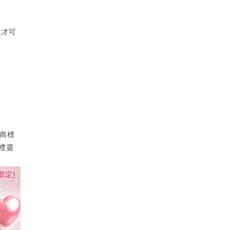
上才可
正貨商標
送禮靈