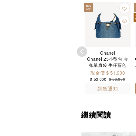
28
10
%
%
OFF
OFF
限時優惠
Chanel
Chanel
Chanel
el 深藍色牛仔布
Chanel CC調節扣鏈帶
Chanel 25小型包 金
揹袋 飯盒包
黑色化妝小盒子
扣單肩袋 牛仔藍色
AP4386
AP3941
AS5293
 $ 25,900
現金價 $ 19,900
現金價 $ 51,900
,800
$ 32,800
$ 20,800
$ 28,800
$ 53,000
$ 58,900
到貨通知
加入購物袋
到貨通知
繼續閱讀