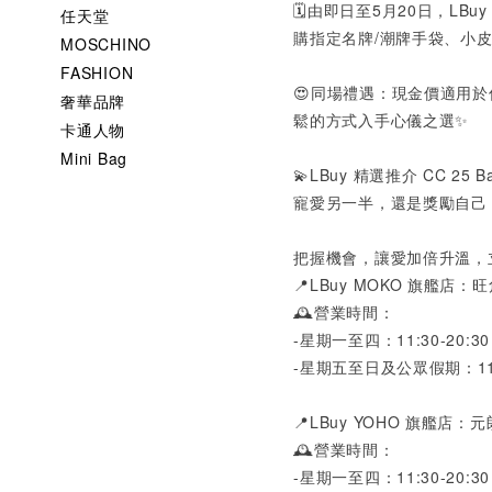
🗓️由即日至
5
月
20
日，
LBu
任天堂
購指定名牌
/
潮牌手袋、小
MOSCHINO
FASHION
😍同場禮遇：現金價適用
奢華品牌
鬆的方式入手心儀之選✨
卡通人物
Mini Bag
💫LBuy 精選推介
CC 25 B
寵愛另一半，還是獎勵自己
把握機會，讓愛加倍升溫，
📍
LBuy MOKO
旗艦店：旺
🕰️營業時間：
-
星期一至四：
11:30-20:30
-
星期五至日及公眾假期：
1
📍
LBuy YOHO
旗艦店：元
🕰️營業時間：
-
星期一至四：
11:30-20:30