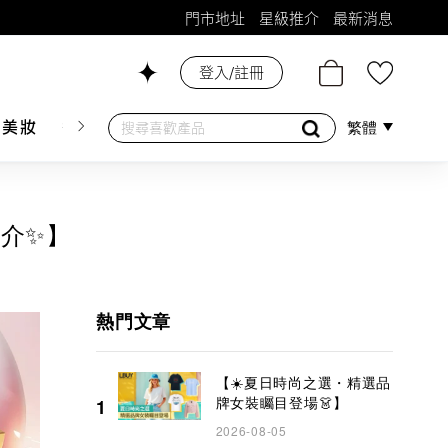
門市地址
星級推介
最新消息
登入/註冊
26號舖！
膚美妝
香水香薰
個人護理
母嬰護理
遊戲及精品
繁體
推介✨】
熱門文章
【☀️夏日時尚之選・精選品
牌女裝矚目登場👗】
1
2026-08-05