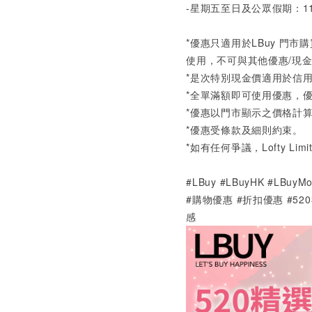
-
星期五至日及公眾假期：
1
*
優惠只適用於
LBuy
門市購
使用，不可與其他優惠
/
現
*
是次特別現金價適用於信
*
全單滿額即可使用優惠，
*
優惠以門市顯示之價格計
*
優惠受條款及細則約束。
*
如有任何爭議，
Lofty Lim
#LBuy #LBuyHK #LBu
#購物優惠 #折扣優惠 #52
感