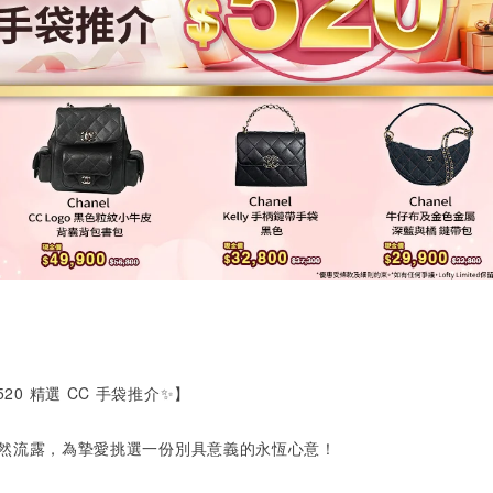
520
精選
CC
手袋推介✨】
然流露，為摯愛挑選一份別具意義的永恆心意！