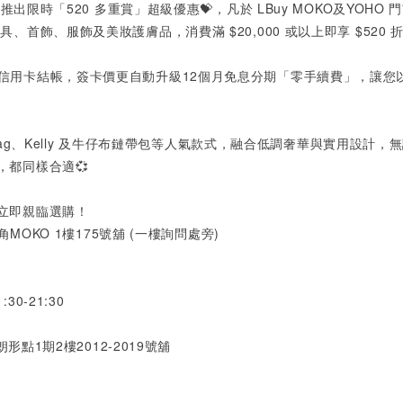
y
推出限時「
520
多重賞」超級優惠💝，凡於
LBuy MOKO
及
YOHO
門
皮具、首飾、服飾及美妝護膚品，消費滿
$20,000
或以上即享
$520
折
於信用卡結帳，簽卡價更自動升級
12
個月免息分期「零手續費」，讓您
ag
、Kelly 及牛仔布鏈帶包等人氣款式，融合低調奢華與實用設計，
，都同樣合適💞
立即親臨選購！
角
MOKO 1
樓
175
號舖
(
一樓詢問處旁
)
1:30-21:30
朗形點
1
期
2
樓
2012-2019
號舖