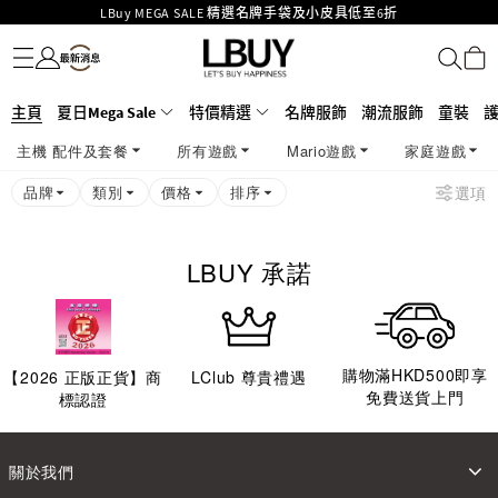
LBuy MEGA SALE 精選名牌手袋及小皮具低至6折
名牌服飾
潮流服飾
童裝
護膚美妝
香水香薰
個人護理
母嬰護理
遊戲及精品玩具
文儀用品
家居生活
電子產品
美食
醫藥保健
運動與戶外用品
Goyard Hobo / Hobo Mini人氣限量特別版限時原價低至75折!
LBuy呈獻 - Hermès 及 Chanel 手袋及首飾原價低至6折，立即入手!
LBuy Nintendo Switch / Nintendo Switch 2 正規商品零售店登陸MOKO 4樓
MOKO 1樓175號鋪旗艦店特設名牌Hermès、CHANEL及LV專區！
主頁
夏日Mega Sale
特價精選
名牌服飾
潮流服飾
童裝
426號舖！
重要通告：銀行轉帳及轉數快付款注意事項
主機 配件及套餐
所有遊戲
Mario遊戲
家庭遊戲
購物滿HKD500即享免運費！
LBuy獲香港知識產權署頒發2026《正版正貨承諾》商標
品牌
類別
價格
排序
選項
LBUY 承諾
購物滿HKD500即享
【
2026
正版正貨】商
LClub 尊貴禮遇
免費送貨上門
標認證
關於我們