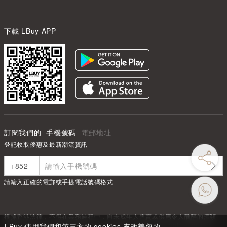
下載 LBuy APP
訂閱我們的
手機號碼
電郵地址
登記收取優惠及最新潮流資訊
請輸入正確的電郵或手提電話號碼格式
根據香港法律，不得在業務過程中，向未成年人售賣或供應令人醺醉的酒類
Under the law of Hong Kong, intoxicating liquor must not be sold or
LBuy 使用我們和第三方的 cookies 來改善您的