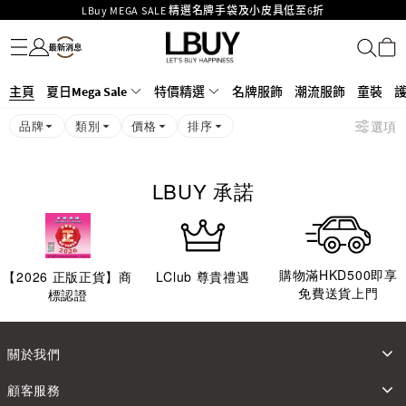
LBuy MEGA SALE 精選名牌手袋及小皮具低至6折
名牌服飾
潮流服飾
童裝
護膚美妝
香水香薰
個人護理
母嬰護理
遊戲及精品玩具
文儀用品
家居生活
電子產品
美食
醫藥保健
運動與戶外用品
Goyard Hobo / Hobo Mini人氣限量特別版限時原價低至75折!
LBuy呈獻 - Hermès 及 Chanel 手袋及首飾原價低至6折，立即入手!
LBuy Nintendo Switch / Nintendo Switch 2 正規商品零售店登陸MOKO 4樓
MOKO 1樓175號鋪旗艦店特設名牌Hermès、CHANEL及LV專區！
主頁
夏日Mega Sale
特價精選
名牌服飾
潮流服飾
童裝
426號舖！
重要通告：銀行轉帳及轉數快付款注意事項
品牌
類別
價格
排序
選項
購物滿HKD500即享免運費！
LBuy獲香港知識產權署頒發2026《正版正貨承諾》商標
LBUY 承諾
購物滿HKD500即享
【
2026
正版正貨】商
LClub 尊貴禮遇
免費送貨上門
標認證
關於我們
顧客服務