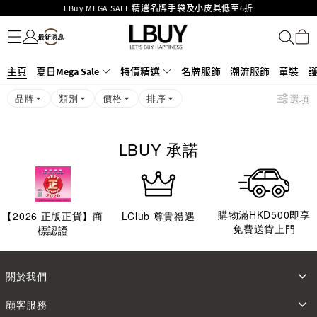
LBuy MEGA SALE 精選名牌手袋及小皮具低至6折
名牌服飾
潮流服飾
童裝
護膚美妝
香水香薰
個人護理
母嬰護理
遊戲及精品玩具
文儀用品
家居生活
電子產品
美食
醫藥保健
運動與戶外用品
Goyard Hobo / Hobo Mini人氣限量特別版限時原價低至75折!
LBuy呈獻 - Hermès 及 Chanel 手袋及首飾原價低至6折，立即入手!
LBuy Nintendo Switch / Nintendo Switch 2 正規商品零售店登陸MOKO 4樓
MOKO 1樓175號鋪旗艦店特設名牌Hermès、CHANEL及LV專區！
主頁
夏日Mega Sale
特價精選
名牌服飾
潮流服飾
童裝
426號舖！
重要通告：銀行轉帳及轉數快付款注意事項
品牌
類別
價格
排序
選項
購物滿HKD500即享免運費！
LBuy獲香港知識產權署頒發2026《正版正貨承諾》商標
LBUY 承諾
購物滿HKD500即享
【
2026
正版正貨】商
LClub 尊貴禮遇
免費送貨上門
標認證
關於我們
顧客服務