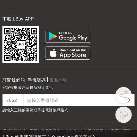
下載 LBuy APP
訂閱我們的
手機號碼
電郵地址
登記收取優惠及最新潮流資訊
請輸入正確的電郵或手提電話號碼格式
根據香港法律，不得在業務過程中，向未成年人售賣或供應令人醺醉的酒類
Under the law of Hong Kong, intoxicating liquor must not be sold or
LBuy 使用我們和第三方的 cookies 來改善您的