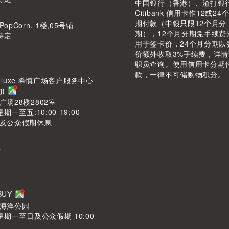
中国银行（香港）、渣打银
Citibank 信用卡作12或24
期付款（中银只限12个月分
pCorn, 1楼,05号铺
期），12个月分期免手续费
待定
用于签卡价，24个月分期以
价额外收取3%手续费，详
职员查询。使用信用卡分期
款，一律不可储购物积分。
LDeluxe 希慎广场客户服务中心
约)
场28楼2802室
期一至五:10:00-19:00
及公众假期休息
市
LBUY
海洋公园
星期一至日及公众假期 10:00-