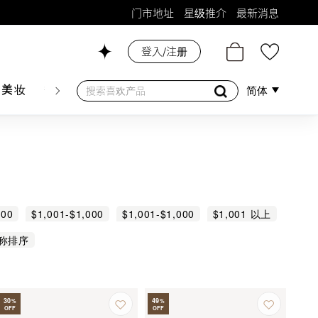
门市地址
星级推介
最新消息
登入/注册
26号铺！
肤美妆
香水香薰
个人护理
母婴护理
游戏及精品
简体
000
$1,001-$1,000
$1,001-$1,000
$1,001 以上
称排序
30
49
%
%
OFF
OFF