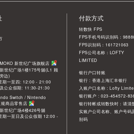
址
付款方式
转数快 FPS
FPS手机号码识别码：98888
市
FPS识别码：161721063
FPS公司名称：LOFTY
LIMITED
角 MOKO 新世纪广场旗舰店
新世纪广场1楼175号舖(L1 顾
银行户口转账
旁边)
银行 : 香港上海汇丰银行
期一至四: 12:00 - 21:00
众假期: 11:30-21:30
入账户口名称 : Lofty Limite
银行账户 : 023-454572-83
ndo Switch / Nintendo
2 正规商品零售店
银行转帐或转数快时：请清
O新世纪广场4楼426号舖
实账户公司名称、账户号码
星期一至日及公众假期 12:00 -
别码