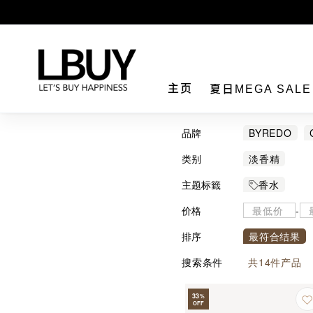
LBuy
主页
夏日MEGA SAL
品牌
BYREDO
类别
淡香精
主题标籤
香水
价格
-
排序
最符合结果
搜索条件
共
14
件产品
33
%
OFF