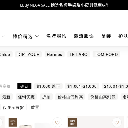
Goyard Hobo / Hobo Mini人气限量特别版限时原价低至75折!
LBuy呈献 - Hermès 及 Chanel 手袋及首饰低至6折，立即入手!
 Nintendo Switch / Nintendo Switch 2 正规商品零售店登陆MOKO 4楼4
MOKO 1楼175号铺旗舰店特设名牌Hermès、CHANEL及LV专区！
名牌服饰
潮流服饰
童装
护
E
特价精选
重要通告：银行转帐及转数快付款注意事项
Chloé
DIPTYQUE
Hermès
LE LABO
TOM FORD
购物满HKD500即享免运费！
LBuy获香港知识产权署颁发2026《正版正货承诺》商标
LBuy MEGA SALE 精选名牌手袋及小皮具低至6折
确认
$1,000 以下
$1,001-$1,000
$1,001-$1,
最新
促销优惠
折扣
价格由低到高
价格由高到低
名
重置
仅显示有货
43
30
%
%
OFF
OFF