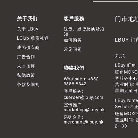
门市地
关于我们
客戶服務
关于 LBuy
送货、退货及换货须
知
LClub 尊贵礼遇
LBUY 门
如何购买
成为供应商
常见问题
九龙
广告合作
LBuy 旺
人才招募
聯絡我們
旺角MOKO
私隐政策
客服务中心
Whatsapp: +852
9888 8342
条款及细则
营业时间: 星
星期五至日及公
客⼾服务:
csorder@lbuy.com
LBuy Ninte
宣传推广:
Switch 
marketing@lbuy.hk
旺角MOK
采购合作:
营业时间: 
merchant@lbuy.hk
21:00