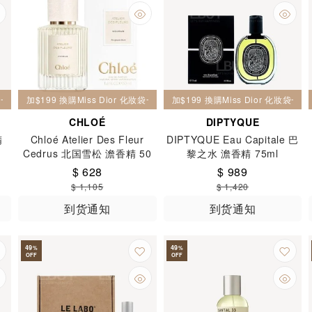
妝袋一個
加$199 換購Miss Dior 化妝袋一個
加$199 換購Miss Dior 化妝袋一個
CHLOÉ
DIPTYQUE
精
Chloé Atelier Des Fleur
DIPTYQUE Eau Capitale 巴
Cedrus 北国雪松 澹香精 50
黎之水 澹香精 75ml
毫升
$ 628
$ 989
$ 1,105
$ 1,420
到货通知
到货通知
49
49
%
%
OFF
OFF