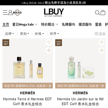
LBuy MEGA SALE 精选名牌手袋及小皮具低至6折
名牌服饰
潮流服饰
童装
护肤美妆
香水香薰
个人护理
母婴护理
游戏及精品玩具
文仪用品
家居生活
电子产品
美食
医药保健
运动与户外用品
Goyard Hobo / Hobo Mini人气限量特别版限时原价低至75折!
LBuy呈献 - Hermès 及 Chanel 手袋及首饰低至6折，立即入手!
LBuy Nintendo Switch / Nintendo Switch 2 正规商品零售店登陆MOKO 4楼
MOKO 1楼175号铺旗舰店特设名牌Hermès、CHANEL及LV专区！
426号铺！
主页
夏日Mega Sale
特价精选
名牌服饰
潮流服饰
童装
重要通告：银行转帐及转数快付款注意事项
品牌
类别
价格
排序
选项
购物满HKD500即享免运费！
LBuy获香港知识产权署颁发2026《正版正货承诺》商标
10
%
10
%
OFF
OFF
加$199 換購Miss Dior 化妝袋一個
加$199 換購Miss Dior 化妝袋一個
HERMÈS
HERMÈS
Hermès Terre d Hermes EDT
Hermès Un Jardin sur le Nil
Coff 香水礼盒组合
EDT Coff 香水礼盒组合